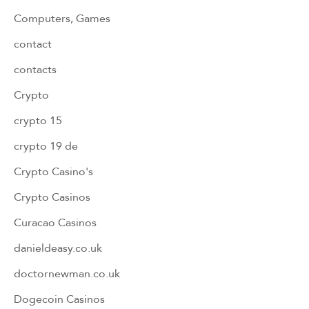
Computers, Games
contact
contacts
Crypto
crypto 15
crypto 19 de
Crypto Casino's
Crypto Casinos
Curacao Casinos
danieldeasy.co.uk
doctornewman.co.uk
Dogecoin Casinos