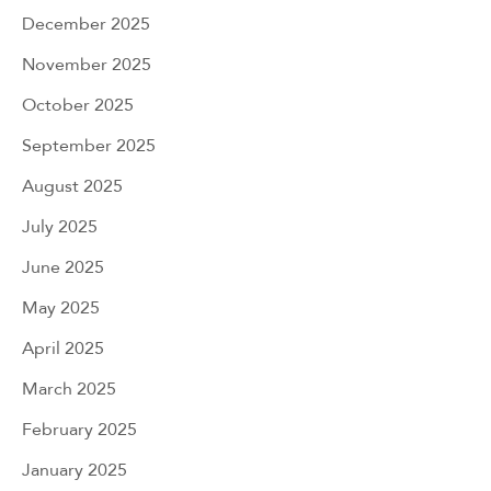
December 2025
November 2025
October 2025
September 2025
August 2025
July 2025
June 2025
May 2025
April 2025
March 2025
February 2025
January 2025