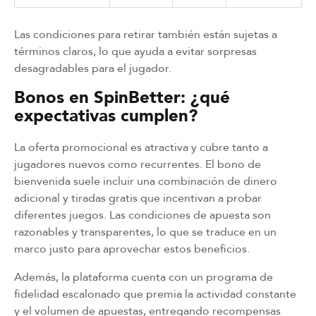
Las condiciones para retirar también están sujetas a
términos claros, lo que ayuda a evitar sorpresas
desagradables para el jugador.
Bonos en SpinBetter: ¿qué
expectativas cumplen?
La oferta promocional es atractiva y cubre tanto a
jugadores nuevos como recurrentes. El bono de
bienvenida suele incluir una combinación de dinero
adicional y tiradas gratis que incentivan a probar
diferentes juegos. Las condiciones de apuesta son
razonables y transparentes, lo que se traduce en un
marco justo para aprovechar estos beneficios.
Además, la plataforma cuenta con un programa de
fidelidad escalonado que premia la actividad constante
y el volumen de apuestas, entregando recompensas