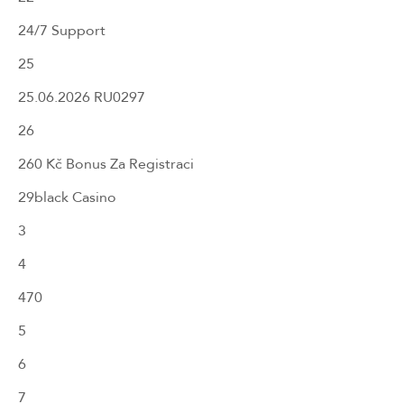
24/7 Support
25
25.06.2026 RU0297
26
260 Kč Bonus Za Registraci
29black Casino
3
4
470
5
6
7