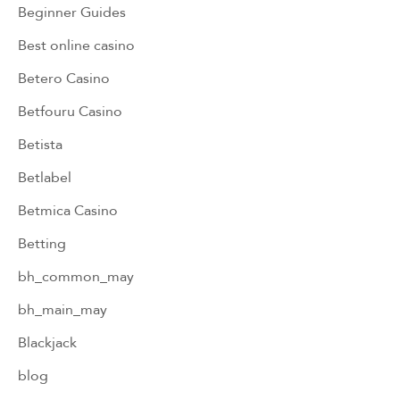
Beginner Guides
Best online casino
Betero Casino
Betfouru Casino
Betista
Betlabel
Betmica Casino
Betting
bh_common_may
bh_main_may
Blackjack
blog