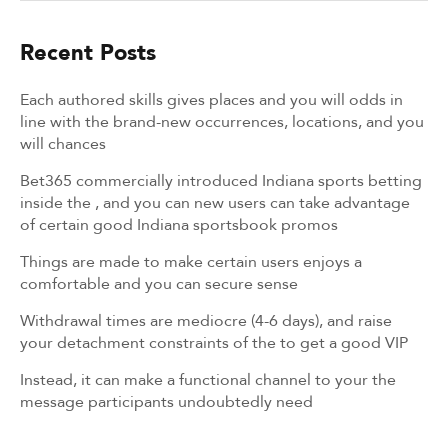
Recent Posts
Each authored skills gives places and you will odds in
line with the brand-new occurrences, locations, and you
will chances
Bet365 commercially introduced Indiana sports betting
inside the , and you can new users can take advantage
of certain good Indiana sportsbook promos
Things are made to make certain users enjoys a
comfortable and you can secure sense
Withdrawal times are mediocre (4-6 days), and raise
your detachment constraints of the to get a good VIP
Instead, it can make a functional channel to your the
message participants undoubtedly need