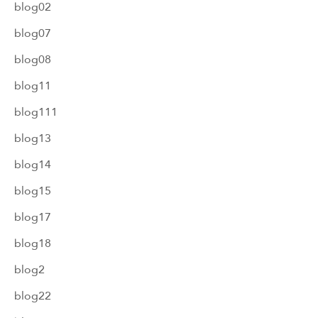
blog02
blog07
blog08
blog11
blog111
blog13
blog14
blog15
blog17
blog18
blog2
blog22