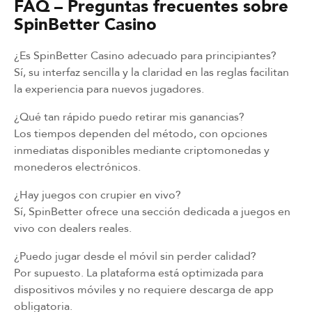
FAQ – Preguntas frecuentes sobre
SpinBetter Casino
¿Es SpinBetter Casino adecuado para principiantes?
Sí, su interfaz sencilla y la claridad en las reglas facilitan
la experiencia para nuevos jugadores.
¿Qué tan rápido puedo retirar mis ganancias?
Los tiempos dependen del método, con opciones
inmediatas disponibles mediante criptomonedas y
monederos electrónicos.
¿Hay juegos con crupier en vivo?
Sí, SpinBetter ofrece una sección dedicada a juegos en
vivo con dealers reales.
¿Puedo jugar desde el móvil sin perder calidad?
Por supuesto. La plataforma está optimizada para
dispositivos móviles y no requiere descarga de app
obligatoria.