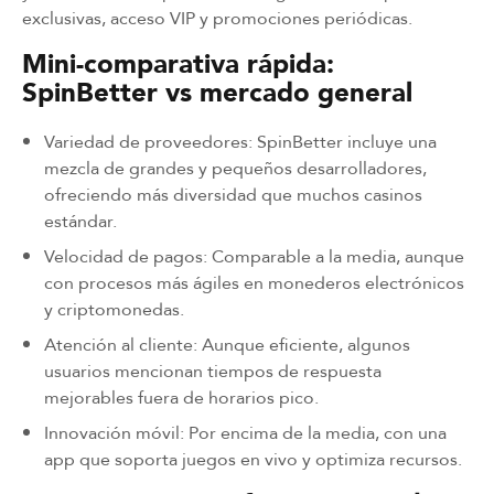
exclusivas, acceso VIP y promociones periódicas.
Mini-comparativa rápida:
SpinBetter vs mercado general
Variedad de proveedores: SpinBetter incluye una
mezcla de grandes y pequeños desarrolladores,
ofreciendo más diversidad que muchos casinos
estándar.
Velocidad de pagos: Comparable a la media, aunque
con procesos más ágiles en monederos electrónicos
y criptomonedas.
Atención al cliente: Aunque eficiente, algunos
usuarios mencionan tiempos de respuesta
mejorables fuera de horarios pico.
Innovación móvil: Por encima de la media, con una
app que soporta juegos en vivo y optimiza recursos.