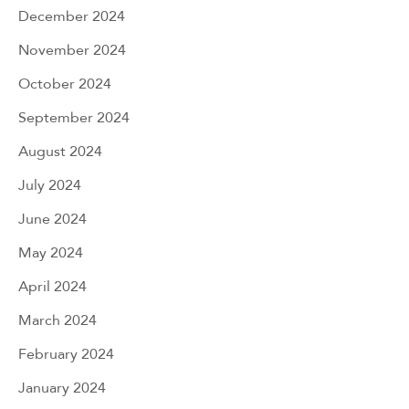
December 2024
November 2024
October 2024
September 2024
August 2024
July 2024
June 2024
May 2024
April 2024
March 2024
February 2024
January 2024