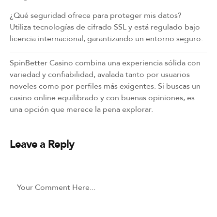
¿Qué seguridad ofrece para proteger mis datos?
Utiliza tecnologías de cifrado SSL y está regulado bajo
licencia internacional, garantizando un entorno seguro.
SpinBetter Casino combina una experiencia sólida con
variedad y confiabilidad, avalada tanto por usuarios
noveles como por perfiles más exigentes. Si buscas un
casino online equilibrado y con buenas opiniones, es
una opción que merece la pena explorar.
Leave a Reply