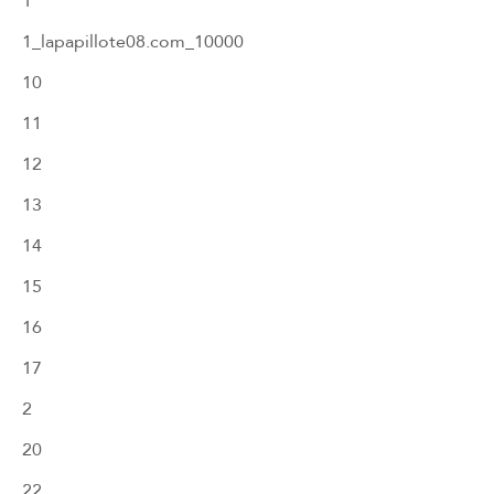
1
1_lapapillote08.com_10000
10
11
12
13
14
15
16
17
2
20
22