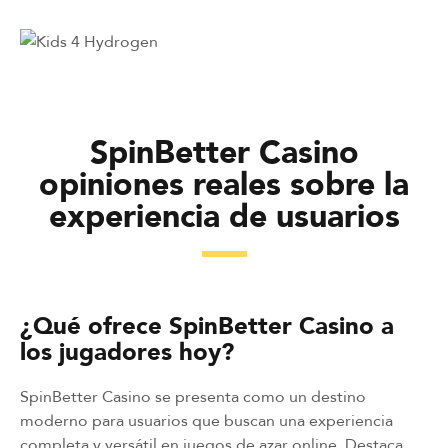
SpinBetter Casino
opiniones reales sobre la
experiencia de usuarios
¿Qué ofrece SpinBetter Casino a
los jugadores hoy?
SpinBetter Casino se presenta como un destino
moderno para usuarios que buscan una experiencia
completa y versátil en juegos de azar online. Destaca