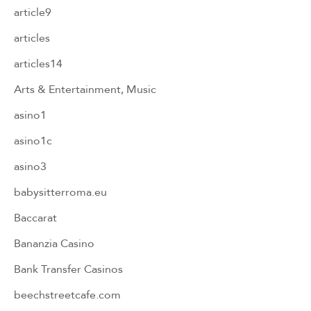
article9
articles
articles14
Arts & Entertainment, Music
asino1
asino1c
asino3
babysitterroma.eu
Baccarat
Bananzia Casino
Bank Transfer Casinos
beechstreetcafe.com