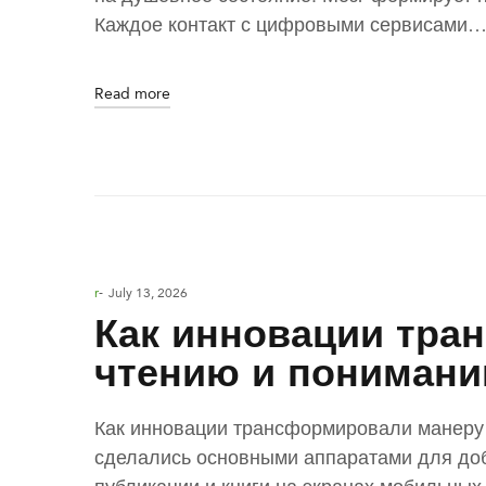
Каждое контакт с цифровыми сервисами
Read more
Posted
r
July 13, 2026
in
Как инновации тра
чтению и понимани
Как инновации трансформировали манеру 
сделались основными аппаратами для до