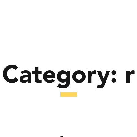
Category:
r