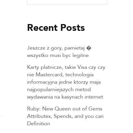
Recent Posts
Jeszcze z gory, pamietaj �
wszystko musi byc legitne
Karty platnicze, takie Visa czy czy
nie Mastercard, technologia
informacyjna jedne ktorzy maja
najpopularniejszych metod
wydawania na kasynach internet
Ruby: New Queen out of Gems
Attributes, Spends, and you can
Definition