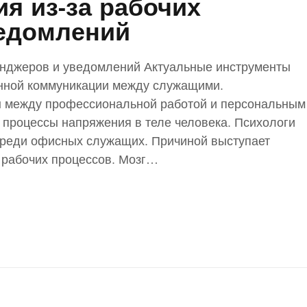
я из-за рабочих
едомлений
енджеров и уведомлений Актуальные инструменты
нной коммуникации между служащими.
 между профессиональной работой и персональным
 процессы напряжения в теле человека. Психологи
реди офисных служащих. Причиной выступает
 рабочих процессов. Мозг…