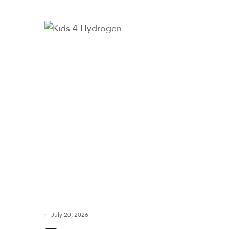
Posted
r
July 20, 2026
in