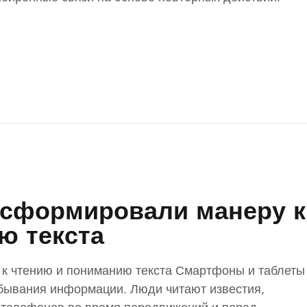
…
нсформировали манеру к
ю текста
к чтению и пониманию текста Смартфоны и таблеты
бывания информации. Люди читают известия,