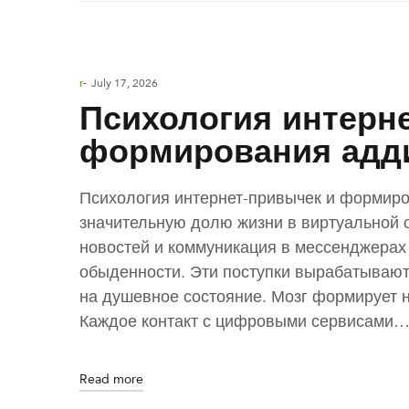
Posted
r
July 17, 2026
in
Психология интерн
формирования адд
Психология интернет-привычек и формир
значительную долю жизни в виртуальной 
новостей и коммуникация в мессенджера
обыденности. Эти поступки вырабатывают
на душевное состояние. Мозг формирует 
Каждое контакт с цифровыми сервисами
Read more