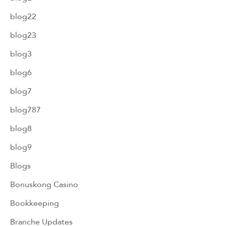
blog22
blog23
blog3
blog6
blog7
blog787
blog8
blog9
Blogs
Bonuskong Casino
Bookkeeping
Branche Updates