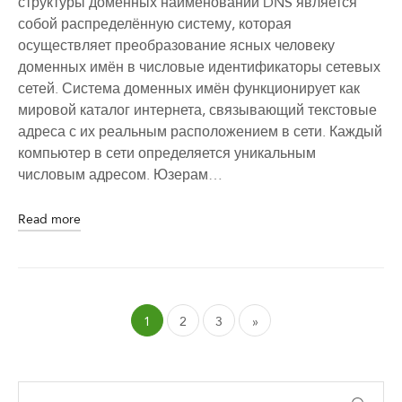
структуры доменных наименований DNS является
собой распределённую систему, которая
осуществляет преобразование ясных человеку
доменных имён в числовые идентификаторы сетевых
сетей. Система доменных имён функционирует как
мировой каталог интернета, связывающий текстовые
адреса с их реальным расположением в сети. Каждый
компьютер в сети определяется уникальным
числовым адресом. Юзерам…
Read more
Posts
1
2
3
»
navigation