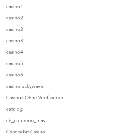
casino1
casino2
casino2
casino3
casino4
casino5
casino6
casinoluckywave
Casinos Ohne Verifizierun
catalog
ch_common_may
ChanceBit Casino