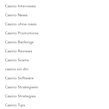
Casino Interviews
Casino News
Casino ohne oasis
Casino Promotions
Casino Rankings
Casino Reviews
Casino Scams
casino sin dni
Casino Software
Casino Strategieën
Casino Strategies
Casino Tips