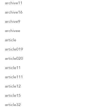
archive11
archive16
archive9
archivee
article
article019
article020
article11
article111
article12
article15
article32