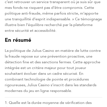
c’est retrouver un service transparent où je suis sûr que
mes fonds ne risquent pas d’être compromis. Cette
politique anti-fraude, même parfois stricte, m’apporte
une tranquillité d’esprit indispensable. » Ce témoignage
illustre bien l’équilibre recherché par la plateforme
entre sécurité et accessibilité.
En résumé
La politique de Julius Casino en matière de lutte contre
la fraude repose sur une prévention proactive, une
détection fine et des sanctions fermes. Cette approche
intégrée est un critère majeur pour tout joueur
souhaitant évoluer dans un cadre sécurisé. En
combinant technologie de pointe et procédures
rigoureuses, Julius Casino s’inscrit dans les standards
modernes du jeu en ligne responsable.
1. Quelle est la durée moyenne de vérification des