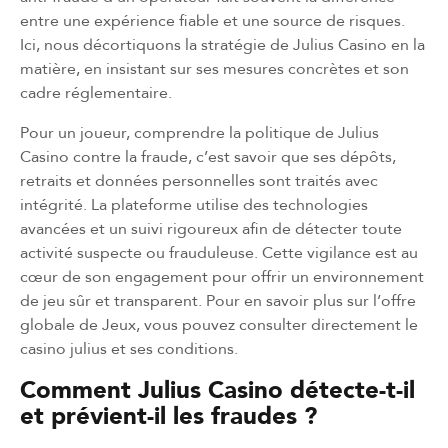
entre une expérience fiable et une source de risques.
Ici, nous décortiquons la stratégie de Julius Casino en la
matière, en insistant sur ses mesures concrètes et son
cadre réglementaire.
Pour un joueur, comprendre la politique de Julius
Casino contre la fraude, c’est savoir que ses dépôts,
retraits et données personnelles sont traités avec
intégrité. La plateforme utilise des technologies
avancées et un suivi rigoureux afin de détecter toute
activité suspecte ou frauduleuse. Cette vigilance est au
cœur de son engagement pour offrir un environnement
de jeu sûr et transparent. Pour en savoir plus sur l’offre
globale de Jeux, vous pouvez consulter directement le
casino julius
et ses conditions.
Comment Julius Casino détecte-t-il
et prévient-il les fraudes ?