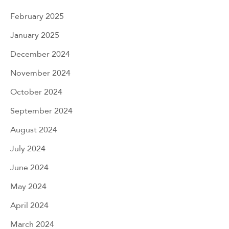
February 2025
January 2025
December 2024
November 2024
October 2024
September 2024
August 2024
July 2024
June 2024
May 2024
April 2024
March 2024