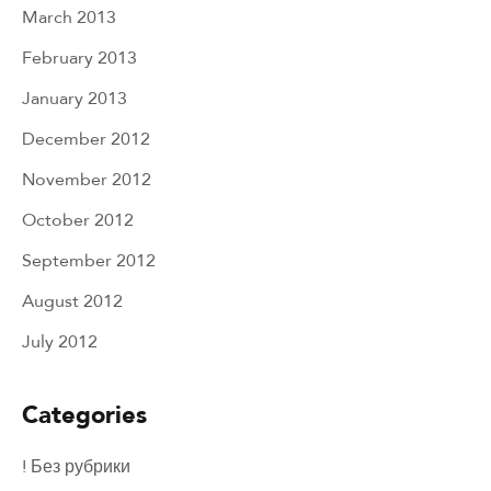
March 2013
February 2013
January 2013
December 2012
November 2012
October 2012
September 2012
August 2012
July 2012
Categories
! Без рубрики