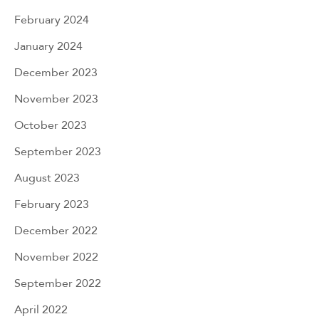
February 2024
January 2024
December 2023
November 2023
October 2023
September 2023
August 2023
February 2023
December 2022
November 2022
September 2022
April 2022