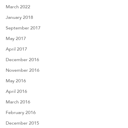
March 2022
January 2018
September 2017
May 2017
April 2017
December 2016
November 2016
May 2016
April 2016
March 2016
February 2016
December 2015