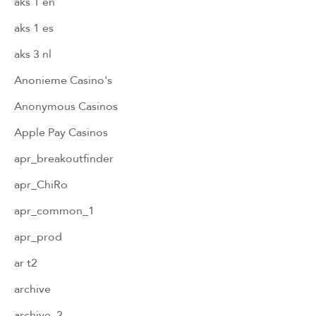
aks 1 en
aks 1 es
aks 3 nl
Anonieme Casino's
Anonymous Casinos
Apple Pay Casinos
apr_breakoutfinder
apr_ChiRo
apr_common_1
apr_prod
ar t2
archive
archive_2