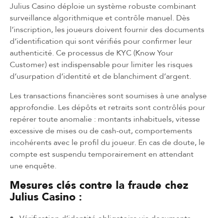
Julius Casino déploie un système robuste combinant
surveillance algorithmique et contrôle manuel. Dès
l’inscription, les joueurs doivent fournir des documents
d’identification qui sont vérifiés pour confirmer leur
authenticité. Ce processus de KYC (Know Your
Customer) est indispensable pour limiter les risques
d’usurpation d’identité et de blanchiment d’argent.
Les transactions financières sont soumises à une analyse
approfondie. Les dépôts et retraits sont contrôlés pour
repérer toute anomalie : montants inhabituels, vitesse
excessive de mises ou de cash-out, comportements
incohérents avec le profil du joueur. En cas de doute, le
compte est suspendu temporairement en attendant
une enquête.
Mesures clés contre la fraude chez
Julius Casino :