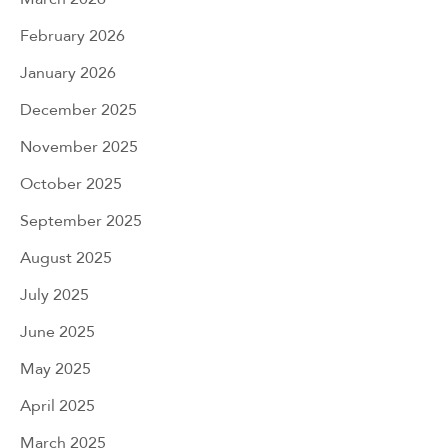
February 2026
January 2026
December 2025
November 2025
October 2025
September 2025
August 2025
July 2025
June 2025
May 2025
April 2025
March 2025