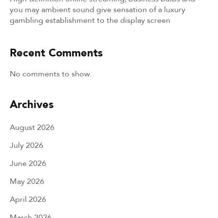
you may ambient sound give sensation of a luxury
gambling establishment to the display screen
Recent Comments
No comments to show.
Archives
August 2026
July 2026
June 2026
May 2026
April 2026
March 2026