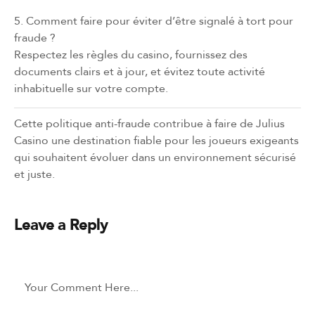
5. Comment faire pour éviter d’être signalé à tort pour
fraude ?
Respectez les règles du casino, fournissez des
documents clairs et à jour, et évitez toute activité
inhabituelle sur votre compte.
Cette politique anti-fraude contribue à faire de Julius
Casino une destination fiable pour les joueurs exigeants
qui souhaitent évoluer dans un environnement sécurisé
et juste.
Leave a Reply