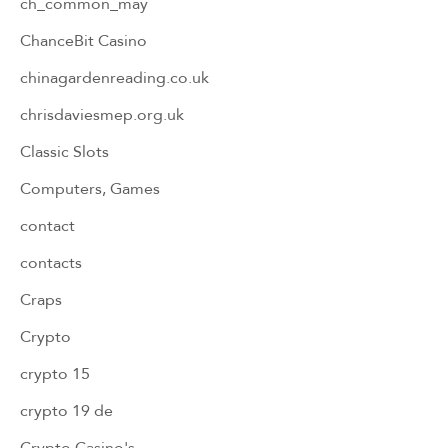
ch_common_may
ChanceBit Casino
chinagardenreading.co.uk
chrisdaviesmep.org.uk
Classic Slots
Computers, Games
contact
contacts
Craps
Crypto
crypto 15
crypto 19 de
Crypto Casino's