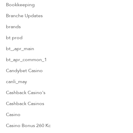
Bookkeeping
Branche Updates
brands
bt prod
bt_,apr_main
bt_apr_common_1
Candybet Casino
canli_may
Cashback Casino's
Cashback Casinos
Casino
Casino Bonus 260 Kc