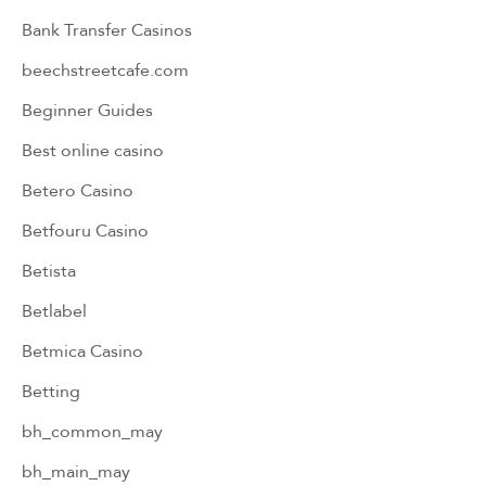
Bank Transfer Casinos
beechstreetcafe.com
Beginner Guides
Best online casino
Betero Casino
Betfouru Casino
Betista
Betlabel
Betmica Casino
Betting
bh_common_may
bh_main_may