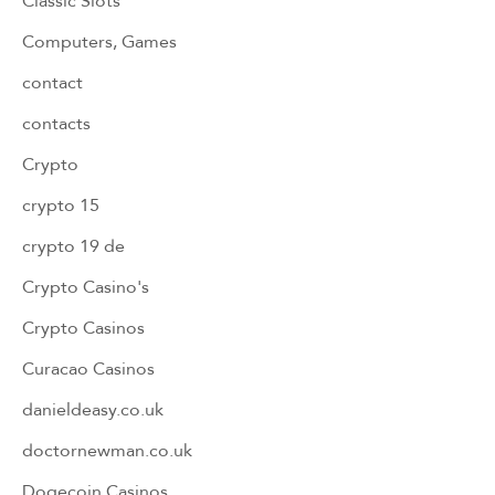
Classic Slots
Computers, Games
contact
contacts
Crypto
crypto 15
crypto 19 de
Crypto Casino's
Crypto Casinos
Curacao Casinos
danieldeasy.co.uk
doctornewman.co.uk
Dogecoin Casinos