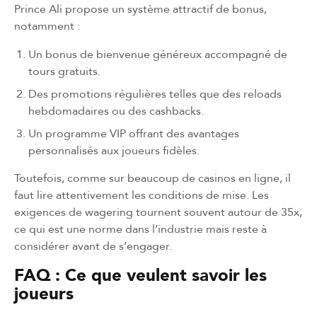
Prince Ali propose un système attractif de bonus,
notamment :
Un bonus de bienvenue généreux accompagné de
tours gratuits.
Des promotions régulières telles que des reloads
hebdomadaires ou des cashbacks.
Un programme VIP offrant des avantages
personnalisés aux joueurs fidèles.
Toutefois, comme sur beaucoup de casinos en ligne, il
faut lire attentivement les conditions de mise. Les
exigences de wagering tournent souvent autour de 35x,
ce qui est une norme dans l’industrie mais reste à
considérer avant de s’engager.
FAQ : Ce que veulent savoir les
joueurs