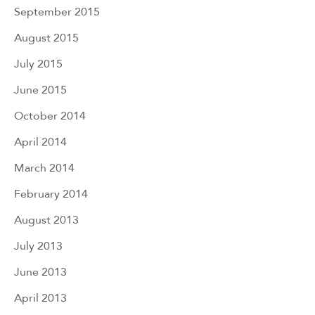
September 2015
August 2015
July 2015
June 2015
October 2014
April 2014
March 2014
February 2014
August 2013
July 2013
June 2013
April 2013