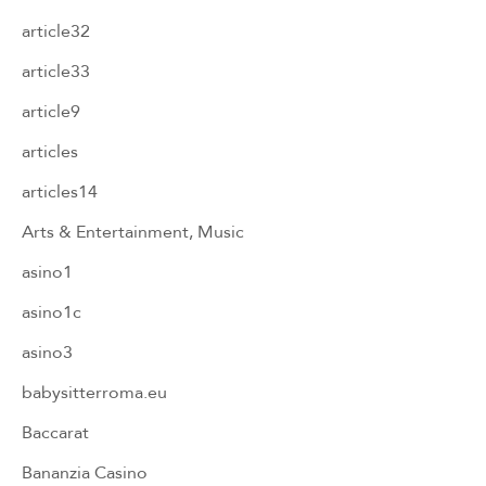
article32
article33
article9
articles
articles14
Arts & Entertainment, Music
asino1
asino1c
asino3
babysitterroma.eu
Baccarat
Bananzia Casino