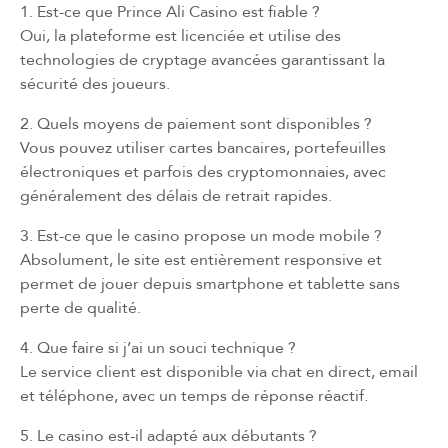
1. Est-ce que Prince Ali Casino est fiable ?
Oui, la plateforme est licenciée et utilise des
technologies de cryptage avancées garantissant la
sécurité des joueurs.
2. Quels moyens de paiement sont disponibles ?
Vous pouvez utiliser cartes bancaires, portefeuilles
électroniques et parfois des cryptomonnaies, avec
généralement des délais de retrait rapides.
3. Est-ce que le casino propose un mode mobile ?
Absolument, le site est entièrement responsive et
permet de jouer depuis smartphone et tablette sans
perte de qualité.
4. Que faire si j’ai un souci technique ?
Le service client est disponible via chat en direct, email
et téléphone, avec un temps de réponse réactif.
5. Le casino est-il adapté aux débutants ?