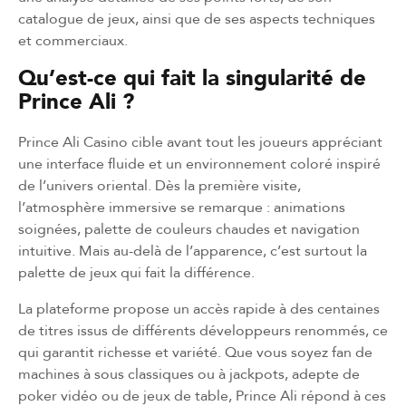
catalogue de jeux, ainsi que de ses aspects techniques
et commerciaux.
Qu’est-ce qui fait la singularité de
Prince Ali ?
Prince Ali Casino cible avant tout les joueurs appréciant
une interface fluide et un environnement coloré inspiré
de l’univers oriental. Dès la première visite,
l’atmosphère immersive se remarque : animations
soignées, palette de couleurs chaudes et navigation
intuitive. Mais au-delà de l’apparence, c’est surtout la
palette de jeux qui fait la différence.
La plateforme propose un accès rapide à des centaines
de titres issus de différents développeurs renommés, ce
qui garantit richesse et variété. Que vous soyez fan de
machines à sous classiques ou à jackpots, adepte de
poker vidéo ou de jeux de table, Prince Ali répond à ces