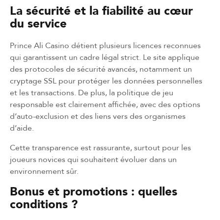
La sécurité et la fiabilité au cœur
du service
Prince Ali Casino détient plusieurs licences reconnues
qui garantissent un cadre légal strict. Le site applique
des protocoles de sécurité avancés, notamment un
cryptage SSL pour protéger les données personnelles
et les transactions. De plus, la politique de jeu
responsable est clairement affichée, avec des options
d’auto-exclusion et des liens vers des organismes
d’aide.
Cette transparence est rassurante, surtout pour les
joueurs novices qui souhaitent évoluer dans un
environnement sûr.
Bonus et promotions : quelles
conditions ?