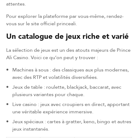
attentes.
Pour explorer la plateforme par vous-même, rendez-
vous sur le site officiel
princeali
.
Un catalogue de jeux riche et varié
La sélection de jeux est un des atouts majeurs de Prince
Ali Casino. Voici ce qu’on peut y trouver :
Machines à sous : des classiques aux plus modernes,
avec des RTP et volatilités diversifiées.
Jeux de table : roulette, blackjack, baccarat, avec
plusieurs variantes pour chaque.
Live casino : jeux avec croupiers en direct, apportant
une véritable expérience immersive.
Jeux spéciaux : cartes à gratter, keno, bingo et autres
jeux instantanés.