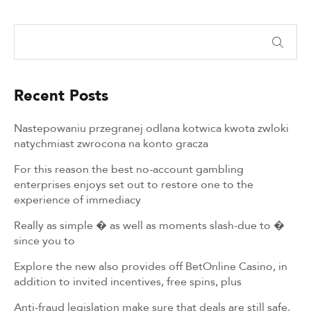
Recent Posts
Nastepowaniu przegranej odlana kotwica kwota zwloki
natychmiast zwrocona na konto gracza
For this reason the best no-account gambling
enterprises enjoys set out to restore one to the
experience of immediacy
Really as simple � as well as moments slash-due to �
since you to
Explore the new also provides off BetOnline Casino, in
addition to invited incentives, free spins, plus
Anti-fraud legislation make sure that deals are still safe,