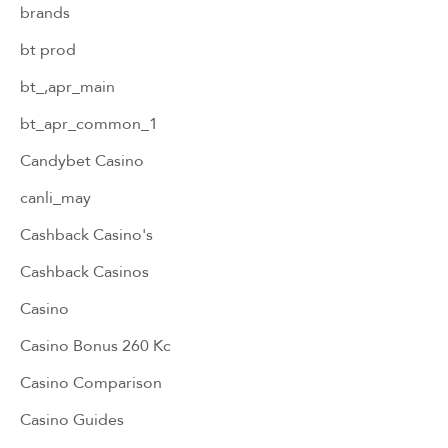
brands
bt prod
bt_,apr_main
bt_apr_common_1
Candybet Casino
canli_may
Cashback Casino's
Cashback Casinos
Casino
Casino Bonus 260 Kc
Casino Comparison
Casino Guides