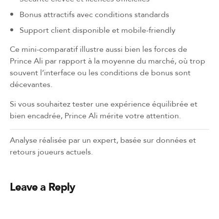
Bonus attractifs avec conditions standards
Support client disponible et mobile-friendly
Ce mini-comparatif illustre aussi bien les forces de
Prince Ali par rapport à la moyenne du marché, où trop
souvent l’interface ou les conditions de bonus sont
décevantes.
Si vous souhaitez tester une expérience équilibrée et
bien encadrée, Prince Ali mérite votre attention.
Analyse réalisée par un expert, basée sur données et
retours joueurs actuels.
Leave a Reply