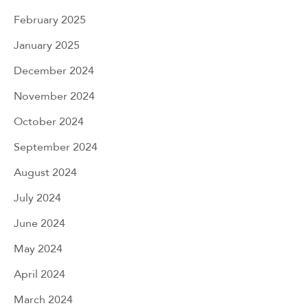
February 2025
January 2025
December 2024
November 2024
October 2024
September 2024
August 2024
July 2024
June 2024
May 2024
April 2024
March 2024