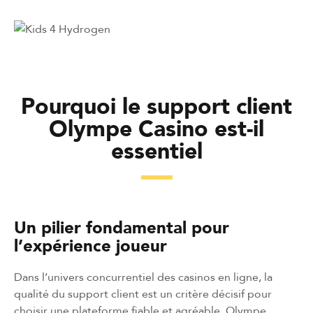
Pourquoi le support client
Olympe Casino est-il
essentiel
Un pilier fondamental pour
l’expérience joueur
Dans l’univers concurrentiel des casinos en ligne, la
qualité du support client est un critère décisif pour
choisir une plateforme fiable et agréable. Olympe