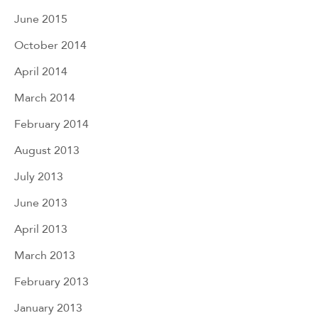
June 2015
October 2014
April 2014
March 2014
February 2014
August 2013
July 2013
June 2013
April 2013
March 2013
February 2013
January 2013