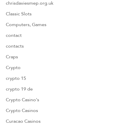
chrisdaviesmep.org.uk
Classic Slots
Computers, Games
contact
contacts
Craps
Crypto
crypto 15
crypto 19 de
Crypto Casino's
Crypto Casinos
Curacao Casinos