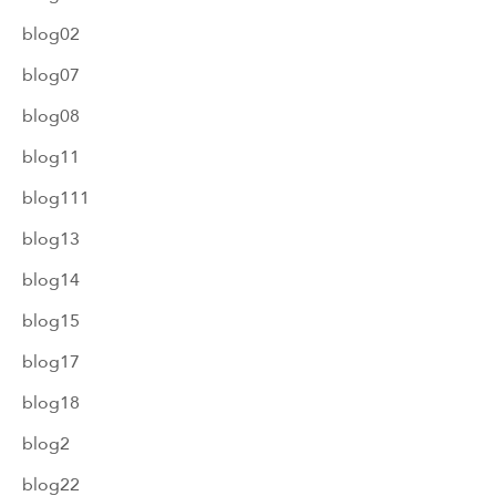
blog02
blog07
blog08
blog11
blog111
blog13
blog14
blog15
blog17
blog18
blog2
blog22