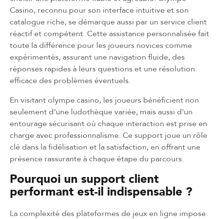
Casino, reconnu pour son interface intuitive et son
catalogue riche, se démarque aussi par un service client
réactif et compétent. Cette assistance personnalisée fait
toute la différence pour les joueurs novices comme
expérimentés, assurant une navigation fluide, des
réponses rapides à leurs questions et une résolution
efficace des problèmes éventuels.
En visitant olympe casino, les joueurs bénéficient non
seulement d’une ludothèque variée, mais aussi d’un
entourage sécurisant où chaque interaction est prise en
charge avec professionnalisme. Ce support joue un rôle
clé dans la fidélisation et la satisfaction, en offrant une
présence rassurante à chaque étape du parcours.
Pourquoi un support client
performant est-il indispensable ?
La complexité des plateformes de jeux en ligne impose