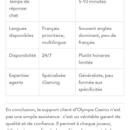
Temps de
5-10 minutes
réponse
chat
Langues
Français
Souvent anglais
disponibles
prioritaire,
dominant, peu de
multilingue
français
Disponibilité
24/7
Plutôt horaires
limités
Expertise
Spécialisée
Généraliste, peu
agents
iGaming
formée aux
spécificités
En conclusion, le support client d’Olympe Casino n’est
pas une simple assistance : c’est un véritable garant de
qualité et de confiance. Il permet à chaque joueur,