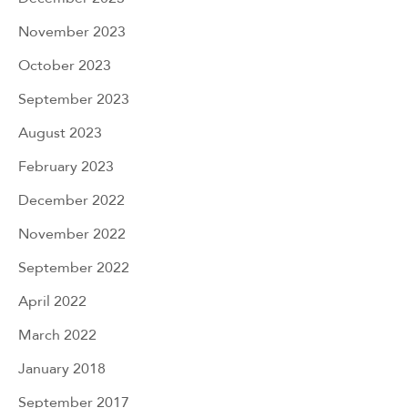
November 2023
October 2023
September 2023
August 2023
February 2023
December 2022
November 2022
September 2022
April 2022
March 2022
January 2018
September 2017