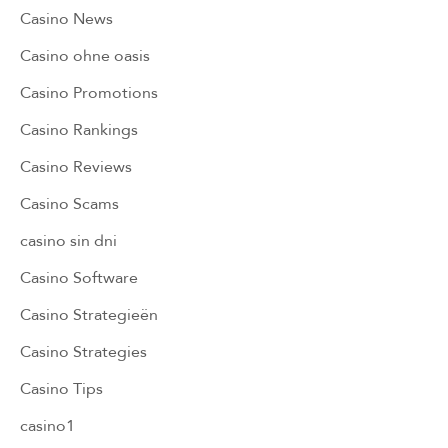
Casino News
Casino ohne oasis
Casino Promotions
Casino Rankings
Casino Reviews
Casino Scams
casino sin dni
Casino Software
Casino Strategieën
Casino Strategies
Casino Tips
casino1