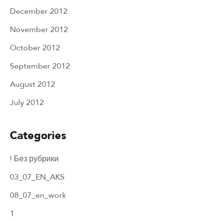
December 2012
November 2012
October 2012
September 2012
August 2012
July 2012
Categories
! Без рубрики
03_07_EN_AKS
08_07_en_work
1