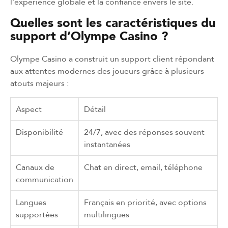
l’expérience globale et la confiance envers le site.
Quelles sont les caractéristiques du
support d’Olympe Casino ?
Olympe Casino a construit un support client répondant
aux attentes modernes des joueurs grâce à plusieurs
atouts majeurs :
Aspect
Détail
Disponibilité
24/7, avec des réponses souvent
instantanées
Canaux de
Chat en direct, email, téléphone
communication
Langues
Français en priorité, avec options
supportées
multilingues