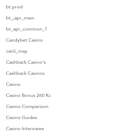
bt prod
bt_,apr_main
bt_apr_common_1
Candybet Casino
canli_may
Cashback Casino's
Cashback Casinos
Casino
Casino Bonus 260 Kc
Casino Comparison
Casino Guides
Casino Interviews