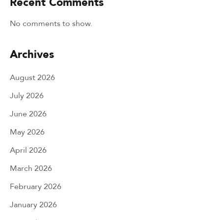
Recent Comments
No comments to show.
Archives
August 2026
July 2026
June 2026
May 2026
April 2026
March 2026
February 2026
January 2026