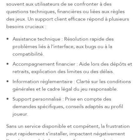
souvent aux utilisateurs de se confronter à des
questions techniques, financières ou liées aux règles
des jeux. Un support client efficace répond à plusieurs
besoins cruciaux :
Assistance technique : Résolution rapide des
problèmes liés à l’interface, aux bugs ou à la
compatibilité.
Accompagnement financier : Aide lors des dépôts et
retraits, explication des limites ou des délais.
Information réglementaire : Clarté sur les conditions
générales et le cadre légal du jeu responsable.
Support personnalisé : Prise en compte des
demandes spécifiques, conseils adaptés au profil
joueur.
Sans un service disponible et compétent, la frustration
peut rapidement s’installer, impactant négativement