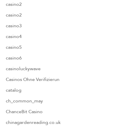
casino2
casino2
casino3
casino4
casino5
casino6
casinoluckywave
Casinos Ohne Verifizierun
catalog
ch_common_may
ChanceBit Casino
chinagardenreading.co.uk