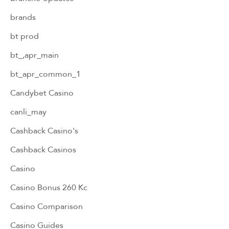
brands
bt prod
bt_,apr_main
bt_apr_common_1
Candybet Casino
canli_may
Cashback Casino's
Cashback Casinos
Casino
Casino Bonus 260 Kc
Casino Comparison
Casino Guides