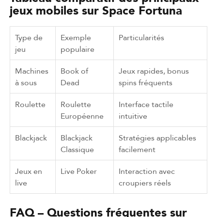
jeux mobiles sur Space Fortuna
Type de
Exemple
Particularités
jeu
populaire
Machines
Book of
Jeux rapides, bonus
à sous
Dead
spins fréquents
Roulette
Roulette
Interface tactile
Européenne
intuitive
Blackjack
Blackjack
Stratégies applicables
Classique
facilement
Jeux en
Live Poker
Interaction avec
live
croupiers réels
FAQ – Questions fréquentes sur