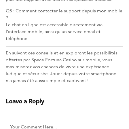
Q5 : Comment contacter le support depuis mon mobile
?
Le chat en ligne est accessible directement via
l’interface mobile, ainsi qu’un service email et
téléphone.
En suivant ces conseils et en explorant les possibilités
offertes par Space Fortuna Casino sur mobile, vous
maximiserez vos chances de vivre une expérience
ludique et sécurisée. Jouer depuis votre smartphone
n’a jamais été aussi simple et captivant !
Leave a Reply