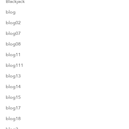
Blackjack
blog
blog02
blog07
blog08
blog11
blog111
blog13
blog14
blog15
blog17
blog18