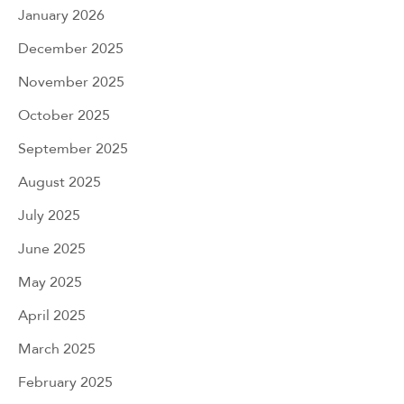
January 2026
December 2025
November 2025
October 2025
September 2025
August 2025
July 2025
June 2025
May 2025
April 2025
March 2025
February 2025