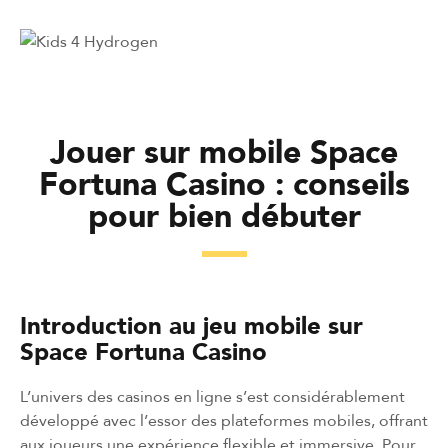
Jouer sur mobile Space
Fortuna Casino : conseils
pour bien débuter
Introduction au jeu mobile sur
Space Fortuna Casino
L’univers des casinos en ligne s’est considérablement
développé avec l’essor des plateformes mobiles, offrant
aux joueurs une expérience flexible et immersive. Pour