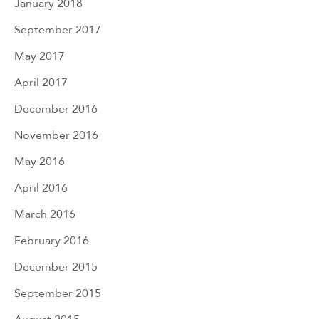
January 2018
September 2017
May 2017
April 2017
December 2016
November 2016
May 2016
April 2016
March 2016
February 2016
December 2015
September 2015