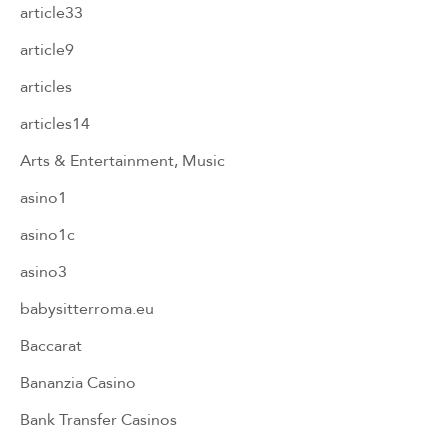
article33
article9
articles
articles14
Arts & Entertainment, Music
asino1
asino1c
asino3
babysitterroma.eu
Baccarat
Bananzia Casino
Bank Transfer Casinos