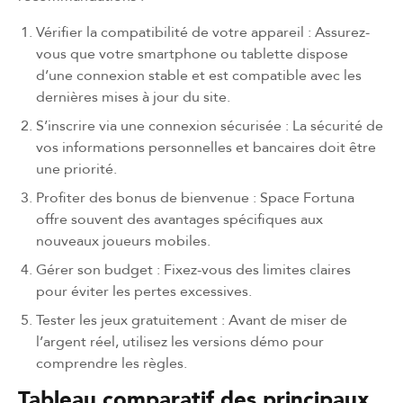
Vérifier la compatibilité de votre appareil : Assurez-
vous que votre smartphone ou tablette dispose
d’une connexion stable et est compatible avec les
dernières mises à jour du site.
S’inscrire via une connexion sécurisée : La sécurité de
vos informations personnelles et bancaires doit être
une priorité.
Profiter des bonus de bienvenue : Space Fortuna
offre souvent des avantages spécifiques aux
nouveaux joueurs mobiles.
Gérer son budget : Fixez-vous des limites claires
pour éviter les pertes excessives.
Tester les jeux gratuitement : Avant de miser de
l’argent réel, utilisez les versions démo pour
comprendre les règles.
Tableau comparatif des principaux