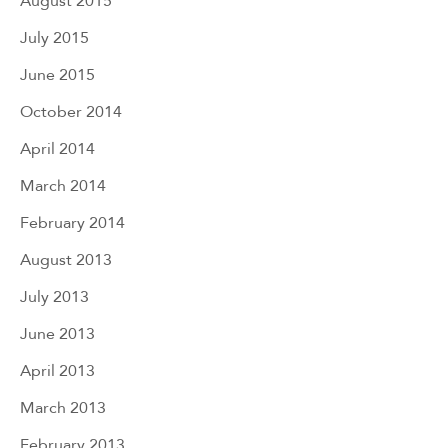
August 2015
July 2015
June 2015
October 2014
April 2014
March 2014
February 2014
August 2013
July 2013
June 2013
April 2013
March 2013
February 2013