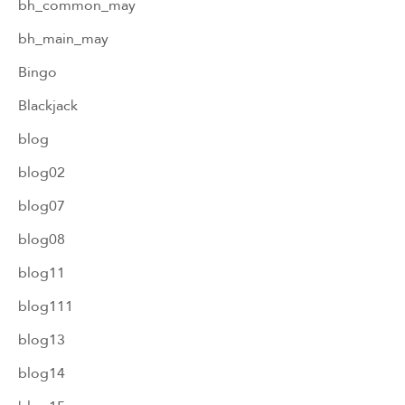
bh_common_may
bh_main_may
Bingo
Blackjack
blog
blog02
blog07
blog08
blog11
blog111
blog13
blog14