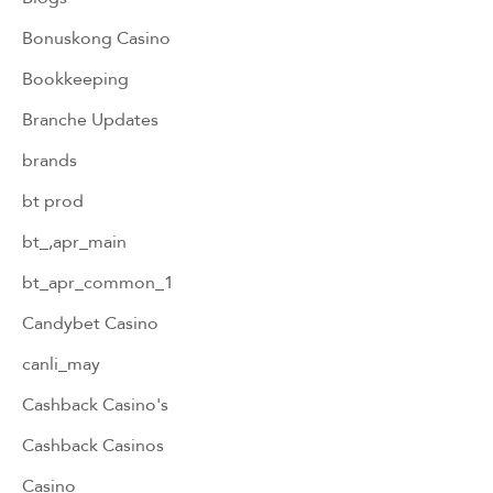
Bonuskong Casino
Bookkeeping
Branche Updates
brands
bt prod
bt_,apr_main
bt_apr_common_1
Candybet Casino
canli_may
Cashback Casino's
Cashback Casinos
Casino