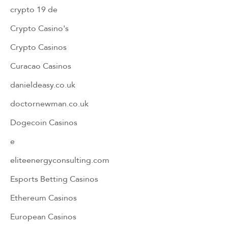
crypto 19 de
Crypto Casino's
Crypto Casinos
Curacao Casinos
danieldeasy.co.uk
doctornewman.co.uk
Dogecoin Casinos
e
eliteenergyconsulting.com
Esports Betting Casinos
Ethereum Casinos
European Casinos