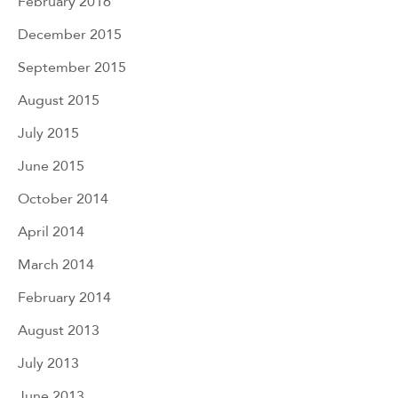
February 2016
December 2015
September 2015
August 2015
July 2015
June 2015
October 2014
April 2014
March 2014
February 2014
August 2013
July 2013
June 2013