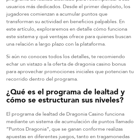
usuarios más dedicados. Desde el primer depósito, los
jugadores comienzan a acumular puntos que
transforman su actividad en beneficios palpables. En
este artículo, exploraremos en detalle cómo funciona
este sistema y qué ventajas ofrece para quienes buscan
una relación a largo plazo con la plataforma.
Si aún no conoces todos los detalles, te recomiendo
echar un vistazo a la oferta de
dragonia casino bonus
para aprovechar promociones iniciales que potencian tu
recorrido dentro del programa.
¿Qué es el programa de lealtad y
cómo se estructuran sus niveles?
El programa de lealtad de Dragonia Casino funciona
mediante un sistema de acumulación de puntos llamado
“Puntos Dragonia”, que se ganan conforme realizas
apuestas en diferentes juegos, tanto en tragamonedas