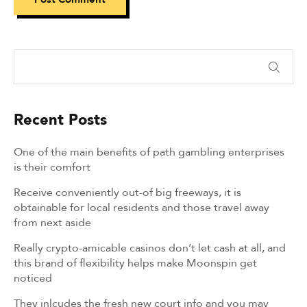
Recent Posts
One of the main benefits of path gambling enterprises
is their comfort
Receive conveniently out-of big freeways, it is
obtainable for local residents and those travel away
from next aside
Really crypto-amicable casinos don’t let cash at all, and
this brand of flexibility helps make Moonspin get
noticed
They inlcudes the fresh new court info and you may