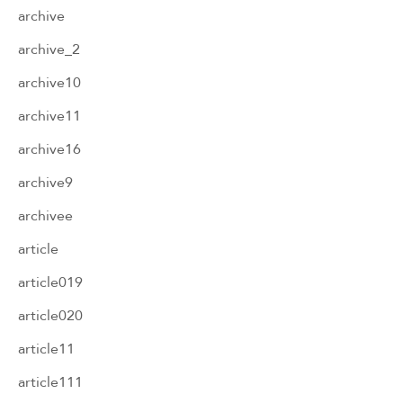
archive
archive_2
archive10
archive11
archive16
archive9
archivee
article
article019
article020
article11
article111