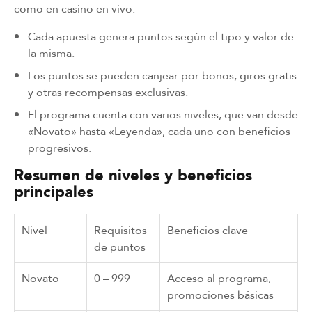
como en casino en vivo.
Cada apuesta genera puntos según el tipo y valor de
la misma.
Los puntos se pueden canjear por bonos, giros gratis
y otras recompensas exclusivas.
El programa cuenta con varios niveles, que van desde
«Novato» hasta «Leyenda», cada uno con beneficios
progresivos.
Resumen de niveles y beneficios
principales
Nivel
Requisitos
Beneficios clave
de puntos
Novato
0 – 999
Acceso al programa,
promociones básicas