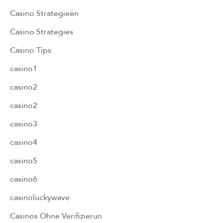
Casino Strategieën
Casino Strategies
Casino Tips
casino1
casino2
casino2
casino3
casino4
casino5
casino6
casinoluckywave
Casinos Ohne Verifizierun