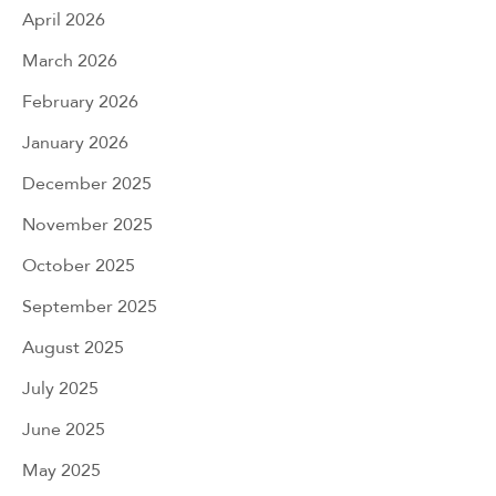
April 2026
March 2026
February 2026
January 2026
December 2025
November 2025
October 2025
September 2025
August 2025
July 2025
June 2025
May 2025