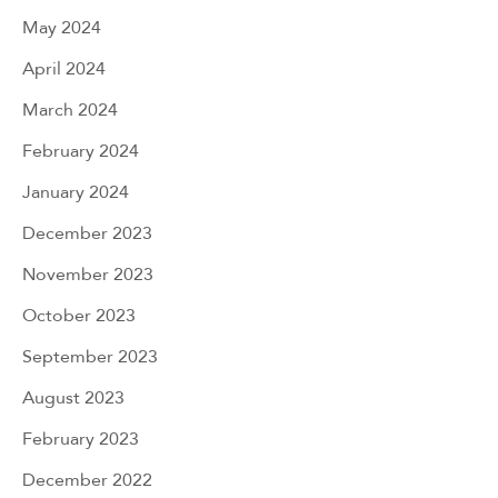
May 2024
April 2024
March 2024
February 2024
January 2024
December 2023
November 2023
October 2023
September 2023
August 2023
February 2023
December 2022