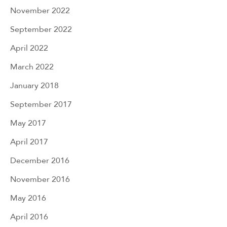
November 2022
September 2022
April 2022
March 2022
January 2018
September 2017
May 2017
April 2017
December 2016
November 2016
May 2016
April 2016