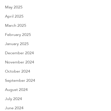
May 2025
April 2025
March 2025
February 2025
January 2025
December 2024
November 2024
October 2024
September 2024
August 2024
July 2024
June 2024