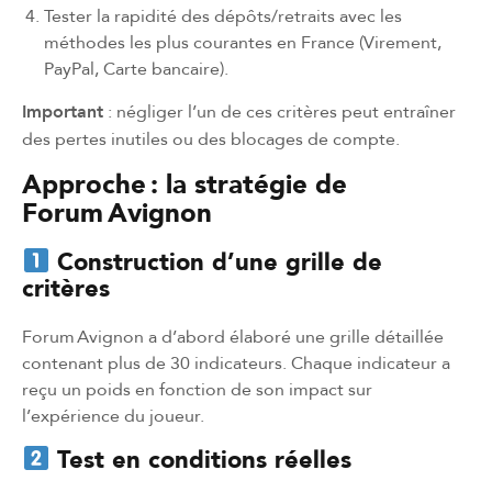
Tester la rapidité des dépôts/retraits avec les
méthodes les plus courantes en France (Virement,
PayPal, Carte bancaire).
Important
: négliger l’un de ces critères peut entraîner
des pertes inutiles ou des blocages de compte.
Approche : la stratégie de
Forum Avignon
Construction d’une grille de
critères
Forum Avignon a d’abord élaboré une grille détaillée
contenant plus de 30 indicateurs. Chaque indicateur a
reçu un poids en fonction de son impact sur
l’expérience du joueur.
Test en conditions réelles