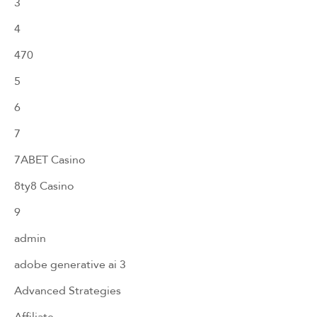
3
4
470
5
6
7
7ABET Casino
8ty8 Casino
9
admin
adobe generative ai 3
Advanced Strategies
Affiliate