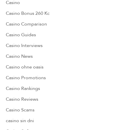
Casino
Casino Bonus 260 Kc
Casino Comparison
Casino Guides
Casino Interviews
Casino News
Casino ohne oasis
Casino Promotions
Casino Rankings
Casino Reviews
Casino Scams
casino sin dni