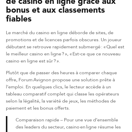
de casino en ligne grâce aux
bonus et aux classements
fiables
Le marché du
casino en ligne
déborde de sites, de
promotions et de licences parfois obscures. Un joueur
débutant se retrouve rapidement submergé : « Quel est
le meilleur casino en ligne ? », « Est‑ce que ce nouveau
casino en ligne est sûr ? ».
Plutôt que de passer des heures à comparer chaque
offre, Forum Avignon propose une solution prête à
l’emploi. En quelques clics, le lecteur accède à un
tableau comparatif complet qui classe les opérateurs
selon la légalité, la variété de jeux, les méthodes de
paiement et les bonus offerts.
Comparaison rapide – Pour une vue d’ensemble
des leaders du secteur,
casino en ligne
résume les