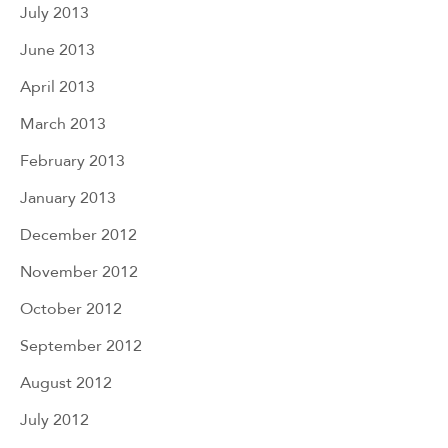
July 2013
June 2013
April 2013
March 2013
February 2013
January 2013
December 2012
November 2012
October 2012
September 2012
August 2012
July 2012