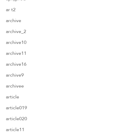
ar t2
archive
archive_2
archive10
archive11
archive16
archive9
archivee
article
article019
article020
article11