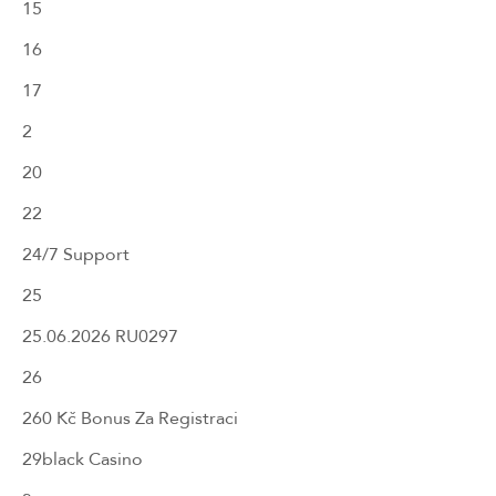
15
16
17
2
20
22
24/7 Support
25
25.06.2026 RU0297
26
260 Kč Bonus Za Registraci
29black Casino