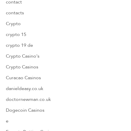
contact
contacts
Crypto
crypto 15
crypto 19 de
Crypto Casino's
Crypto Casinos
Curacao Casinos
danieldeasy.co.uk
doctornewman.co.uk
Dogecoin Casinos
e