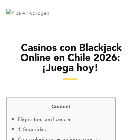
️ Casinos con Blackjack
Online en Chile 2026:
¡Juega hoy!
Content
Elige sitios con licencia
1. Seguridad
Cómo elegimos las mejores apps de