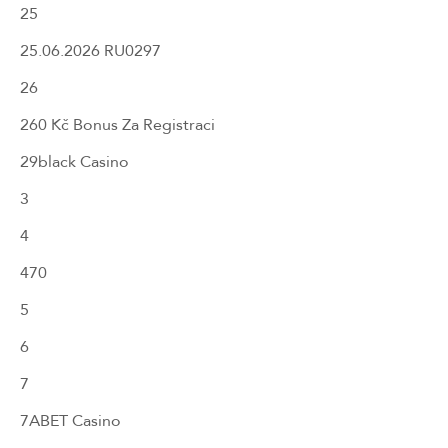
25
25.06.2026 RU0297
26
260 Kč Bonus Za Registraci
29black Casino
3
4
470
5
6
7
7ABET Casino