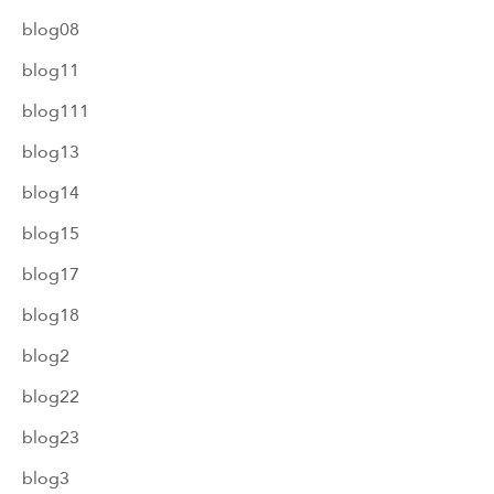
blog08
blog11
blog111
blog13
blog14
blog15
blog17
blog18
blog2
blog22
blog23
blog3