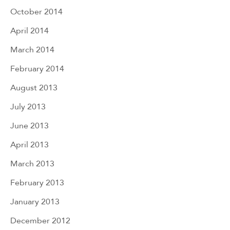
October 2014
April 2014
March 2014
February 2014
August 2013
July 2013
June 2013
April 2013
March 2013
February 2013
January 2013
December 2012