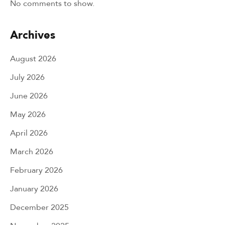
No comments to show.
Archives
August 2026
July 2026
June 2026
May 2026
April 2026
March 2026
February 2026
January 2026
December 2025