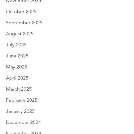
November 2025
October 2025
September 2025
August 2025
July 2025
June 2025
May 2025
April 2025
March 2025
February 2025
January 2025
December 2024
November 2024