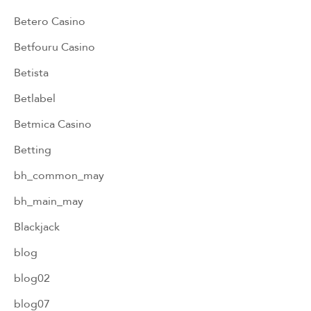
Betero Casino
Betfouru Casino
Betista
Betlabel
Betmica Casino
Betting
bh_common_may
bh_main_may
Blackjack
blog
blog02
blog07