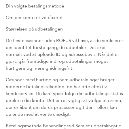
Din valgte betalingsmetode
Om din konto er verificeret
Størrelsen på udbetalingen
De fleste casinoer uden ROFUS vil have, at du verificerer
din identitet første gang, du udbetaler. Det sker
normalt ved at uploade ID og adressebevis. Når det er
gjort, går fremtidige ind- og udbetalinger meget
hurtigere og mere gnidningsfrit.
Casinoer med hurtige og nem udbetalningar bruger
moderne betalingsteknologi og har ofte effektiv
kundeservice. Du kan typisk følge din udbetalings status
direkte i din konto. Det er ret vigtigt at vælge et casino,
der er åbent om deres processer og tider – ellers kan
du ende med at vente unødigt.
Betalingsmetode Behandlingstid Samlet udbetalingstid