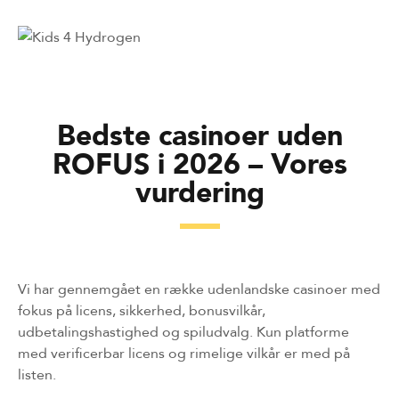
Bedste casinoer uden
ROFUS i 2026 – Vores
vurdering
Vi har gennemgået en række udenlandske casinoer med
fokus på licens, sikkerhed, bonusvilkår,
udbetalingshastighed og spiludvalg. Kun platforme
med verificerbar licens og rimelige vilkår er med på
listen.