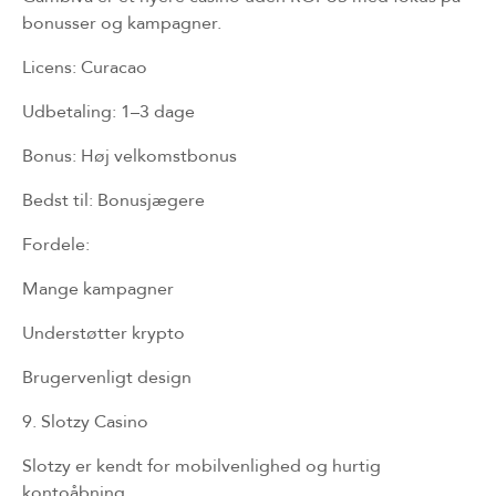
bonusser og kampagner.
Licens: Curacao
Udbetaling: 1–3 dage
Bonus: Høj velkomstbonus
Bedst til: Bonusjægere
Fordele:
Mange kampagner
Understøtter krypto
Brugervenligt design
9. Slotzy Casino
Slotzy er kendt for mobilvenlighed og hurtig
kontoåbning.