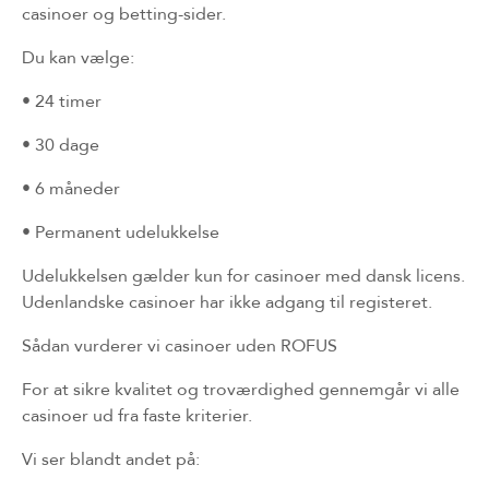
casinoer og betting-sider.
Du kan vælge:
• 24 timer
• 30 dage
• 6 måneder
• Permanent udelukkelse
Udelukkelsen gælder kun for casinoer med dansk licens.
Udenlandske casinoer har ikke adgang til registeret.
Sådan vurderer vi casinoer uden ROFUS
For at sikre kvalitet og troværdighed gennemgår vi alle
casinoer ud fra faste kriterier.
Vi ser blandt andet på: