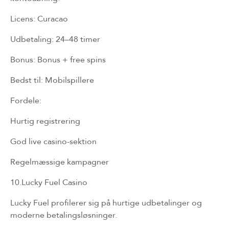
Licens: Curacao
Udbetaling: 24–48 timer
Bonus: Bonus + free spins
Bedst til: Mobilspillere
Fordele:
Hurtig registrering
God live casino-sektion
Regelmæssige kampagner
10.Lucky Fuel Casino
Lucky Fuel profilerer sig på hurtige udbetalinger og
moderne betalingsløsninger.