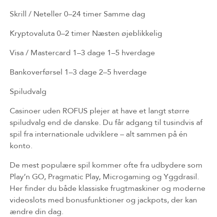
Skrill / Neteller 0–24 timer Samme dag
Kryptovaluta 0–2 timer Næsten øjeblikkelig
Visa / Mastercard 1–3 dage 1–5 hverdage
Bankoverførsel 1–3 dage 2–5 hverdage
Spiludvalg
Casinoer uden ROFUS plejer at have et langt større
spiludvalg end de danske. Du får adgang til tusindvis af
spil fra internationale udviklere – alt sammen på én
konto.
De mest populære spil kommer ofte fra udbydere som
Play’n GO, Pragmatic Play, Microgaming og Yggdrasil.
Her finder du både klassiske frugtmaskiner og moderne
videoslots med bonusfunktioner og jackpots, der kan
ændre din dag.