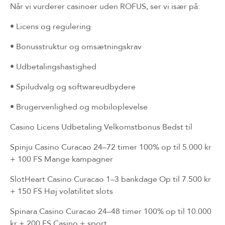
Når vi vurderer casinoer uden ROFUS, ser vi især på:
• Licens og regulering
• Bonusstruktur og omsætningskrav
• Udbetalingshastighed
• Spiludvalg og softwareudbydere
• Brugervenlighed og mobiloplevelse
Casino Licens Udbetaling Velkomstbonus Bedst til
Spinju Casino Curacao 24–72 timer 100% op til 5.000 kr
+ 100 FS Mange kampagner
SlotHeart Casino Curacao 1–3 bankdage Op til 7.500 kr
+ 150 FS Høj volatilitet slots
Spinara Casino Curacao 24–48 timer 100% op til 10.000
kr + 200 FS Casino + sport