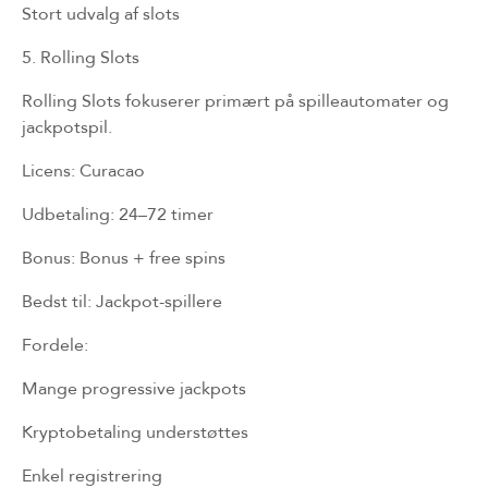
Stort udvalg af slots
5. Rolling Slots
Rolling Slots fokuserer primært på spilleautomater og
jackpotspil.
Licens: Curacao
Udbetaling: 24–72 timer
Bonus: Bonus + free spins
Bedst til: Jackpot-spillere
Fordele:
Mange progressive jackpots
Kryptobetaling understøttes
Enkel registrering