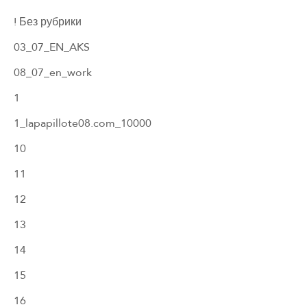
! Без рубрики
03_07_EN_AKS
08_07_en_work
1
1_lapapillote08.com_10000
10
11
12
13
14
15
16