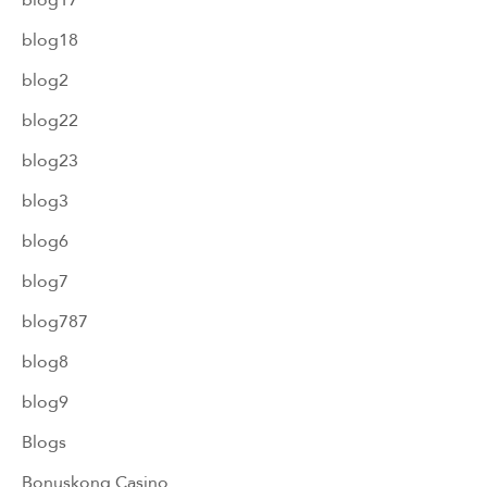
blog18
blog2
blog22
blog23
blog3
blog6
blog7
blog787
blog8
blog9
Blogs
Bonuskong Casino