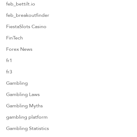
feb_bettilt.io
feb_breakoutfinder
FiestaSlots Casino
FinTech
Forex News
fr1
fr3
Gambling
Gambling Laws
Gambling Myths
gambling platform
Gambling Statistics