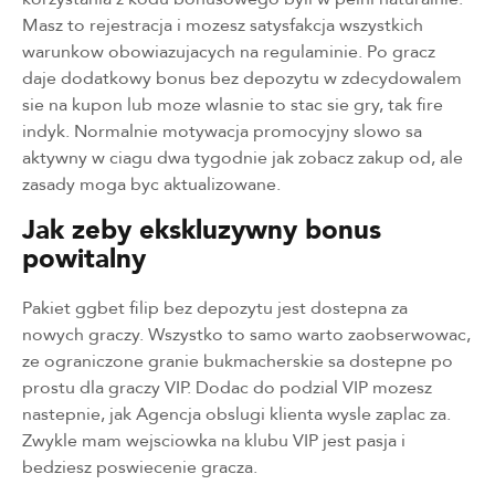
Masz to rejestracja i mozesz satysfakcja wszystkich
warunkow obowiazujacych na regulaminie. Po gracz
daje dodatkowy bonus bez depozytu w zdecydowalem
sie na kupon lub moze wlasnie to stac sie gry, tak fire
indyk. Normalnie motywacja promocyjny slowo sa
aktywny w ciagu dwa tygodnie jak zobacz zakup od, ale
zasady moga byc aktualizowane.
Jak zeby ekskluzywny bonus
powitalny
Pakiet ggbet filip bez depozytu jest dostepna za
nowych graczy. Wszystko to samo warto zaobserwowac,
ze ograniczone granie bukmacherskie sa dostepne po
prostu dla graczy VIP. Dodac do podzial VIP mozesz
nastepnie, jak Agencja obslugi klienta wysle zaplac za.
Zwykle mam wejsciowka na klubu VIP jest pasja i
bedziesz poswiecenie gracza.