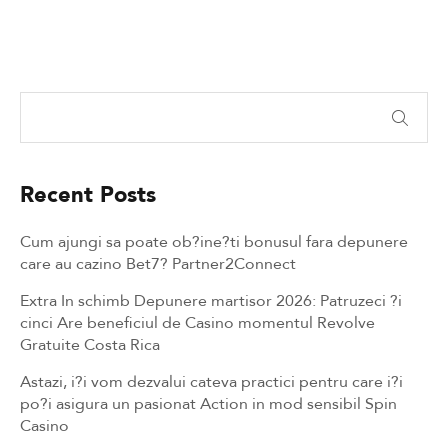
Recent Posts
Cum ajungi sa poate ob?ine?ti bonusul fara depunere
care au cazino Bet7? Partner2Connect
Extra In schimb Depunere martisor 2026: Patruzeci ?i
cinci Are beneficiul de Casino momentul Revolve
Gratuite Costa Rica
Astazi, i?i vom dezvalui cateva practici pentru care i?i
po?i asigura un pasionat Action in mod sensibil Spin
Casino