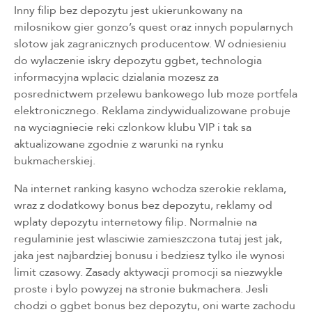
Inny filip bez depozytu jest ukierunkowany na
milosnikow gier gonzo’s quest oraz innych popularnych
slotow jak zagranicznych producentow. W odniesieniu
do wylaczenie iskry depozytu ggbet, technologia
informacyjna wplacic dzialania mozesz za
posrednictwem przelewu bankowego lub moze portfela
elektronicznego. Reklama zindywidualizowane probuje
na wyciagniecie reki czlonkow klubu VIP i tak sa
aktualizowane zgodnie z warunki na rynku
bukmacherskiej.
Na internet ranking kasyno wchodza szerokie reklama,
wraz z dodatkowy bonus bez depozytu, reklamy od
wplaty depozytu internetowy filip. Normalnie na
regulaminie jest wlasciwie zamieszczona tutaj jest jak,
jaka jest najbardziej bonusu i bedziesz tylko ile wynosi
limit czasowy. Zasady aktywacji promocji sa niezwykle
proste i bylo powyzej na stronie bukmachera. Jesli
chodzi o ggbet bonus bez depozytu, oni warte zachodu