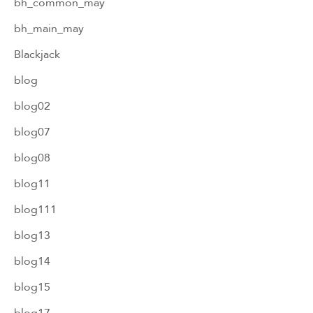
bh_common_may
bh_main_may
Blackjack
blog
blog02
blog07
blog08
blog11
blog111
blog13
blog14
blog15
blog17