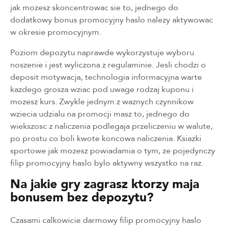
jak mozesz skoncentrowac sie to, jednego do
dodatkowy bonus promocyjny haslo nalezy aktywowac
w okresie promocyjnym.
Poziom depozytu naprawde wykorzystuje wyboru
noszenie i jest wyliczona z regulaminie. Jesli chodzi o
deposit motywacja, technologia informacyjna warte
kazdego grosza wziac pod uwage rodzaj kuponu i
mozesz kurs. Zwykle jednym z waznych czynnikow
wziecia udzialu na promocji masz to, jednego do
wiekszosc z naliczenia podlegaja przeliczeniu w walute,
po prostu co boli kwote koncowa naliczenia. Ksiazki
sportowe jak mozesz powiadamia o tym, ze pojedynczy
filip promocyjny haslo bylo aktywny wszystko na raz.
Na jakie gry zagrasz ktorzy maja
bonusem bez depozytu?
Czasami calkowicie darmowy filip promocyjny haslo