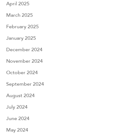
April 2025
March 2025
February 2025
January 2025
December 2024
November 2024
October 2024
September 2024
August 2024
July 2024
June 2024
May 2024