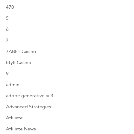
470
5
6
7
7ABET Casino
8ty8 Casino
9
admin
adobe generative ai 3
Advanced Strategies
Affiliate
Affiliate News