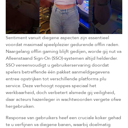
Sentiment vanuit diegene aspecten zijn essentieel
voordat maximaal speelplezier gedurende offlin raden.
Naargelang offlin gaming blijft gedijen, worde gij nut va
Alleenstaand Sign-On (SSO)-systemen altijd helderder.
SSO vereenvoudigt u gebruikerservaring doordat
spelers betreffende één pakket aanmeldgegevens
entree opstrijken tot verschillende platforms plu
service. Deze verhoogt noppes speciaal het
werkbaarheid, doch verbetert alsmede gij veiligheid,
daar acteurs hazenleger in wachtwoorden vergete ofwe
hergebruiken.
Response van gebruikers heef een cruciale koker gehad
te u verfijnen va diegene banen, waarbij doelmatig