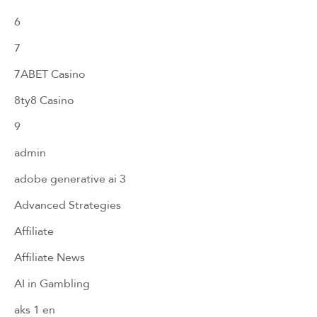
6
7
7ABET Casino
8ty8 Casino
9
admin
adobe generative ai 3
Advanced Strategies
Affiliate
Affiliate News
AI in Gambling
aks 1 en