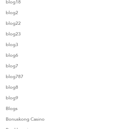
blog18
blog2
blog22
blog23
blog3
blog6
blog7
blog787
blog8
blog9
Blogs
Bonuskong Casino