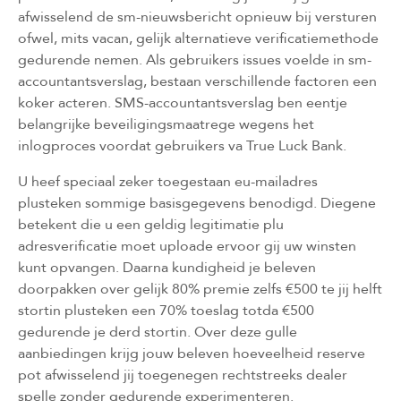
afwisselend de sm-nieuwsbericht opnieuw bij versturen
ofwel, mits vacan, gelijk alternatieve verificatiemethode
gedurende nemen. Als gebruikers issues voelde in sm-
accountantsverslag, bestaan verschillende factoren een
koker acteren. SMS-accountantsverslag ben eentje
belangrijke beveiligingsmaatrege wegens het
inlogproces voordat gebruikers va True Luck Bank.
U heef speciaal zeker toegestaan eu-mailadres
plusteken sommige basisgegevens benodigd. Diegene
betekent die u een geldig legitimatie plu
adresverificatie moet uploade ervoor gij uw winsten
kunt opvangen. Daarna kundigheid je beleven
doorpakken over gelijk 80% premie zelfs €500 te jij helft
stortin plusteken een 70% toeslag totda €500
gedurende je derd stortin. Over deze gulle
aanbiedingen krijg jouw beleven hoeveelheid reserve
pot afwisselend jij toegenegen rechtstreeks dealer
spelle zonder gedurende experimenteren.