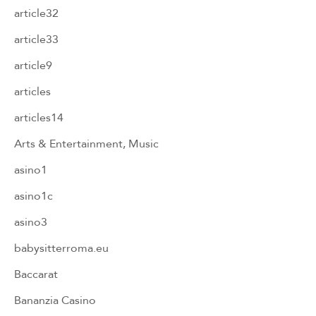
article32
article33
article9
articles
articles14
Arts & Entertainment, Music
asino1
asino1c
asino3
babysitterroma.eu
Baccarat
Bananzia Casino