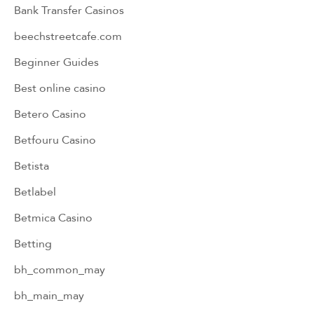
Bank Transfer Casinos
beechstreetcafe.com
Beginner Guides
Best online casino
Betero Casino
Betfouru Casino
Betista
Betlabel
Betmica Casino
Betting
bh_common_may
bh_main_may