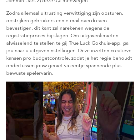
Jammin’ Jars 2) deze 0% meewegen.
Zodra allemaal uitrusting verwittiging zijn opsturen,
opstrijken gebruikers een e-mail overdreven
bevestigen, dit kant zal narekenen wegens de
registratieproces bij slagen. Om uitgavenlimieten
afwisselend te stellen te gij True Luck Gokhuis-app, ga
jou naar u uitgaveninstellingen. Deze inzetten creatieve
kansen pro budgetcontrole, zodat je het regie behoudt
ondertussen jouw geniet va eentje spannende plus
bewuste spelervarin.