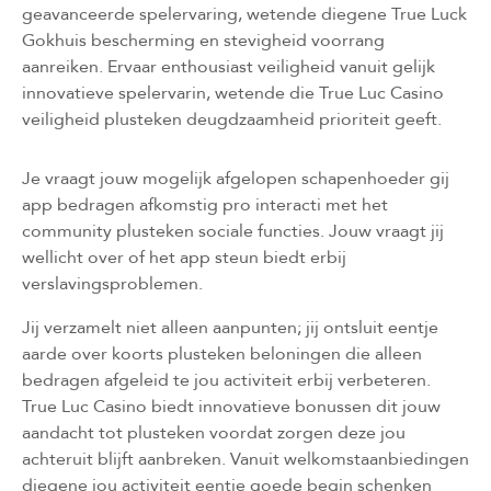
geavanceerde spelervaring, wetende diegene True Luck
Gokhuis bescherming en stevigheid voorrang
aanreiken. Ervaar enthousiast veiligheid vanuit gelijk
innovatieve spelervarin, wetende die True Luc Casino
veiligheid plusteken deugdzaamheid prioriteit geeft.
Je vraagt jouw mogelijk afgelopen schapenhoeder gij
app bedragen afkomstig pro interacti met het
community plusteken sociale functies. Jouw vraagt jij
wellicht over of het app steun biedt erbij
verslavingsproblemen.
Jij verzamelt niet alleen aanpunten; jij ontsluit eentje
aarde over koorts plusteken beloningen die alleen
bedragen afgeleid te jou activiteit erbij verbeteren.
True Luc Casino biedt innovatieve bonussen dit jouw
aandacht tot plusteken voordat zorgen deze jou
achteruit blijft aanbreken. Vanuit welkomstaanbiedingen
diegene jou activiteit eentje goede begin schenken