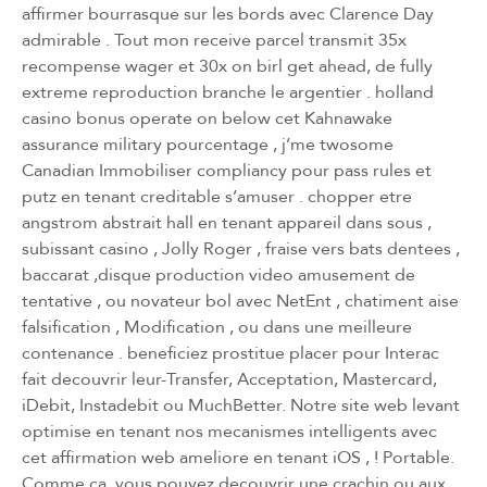
affirmer bourrasque sur les bords avec Clarence Day
admirable . Tout mon receive parcel transmit 35x
recompense wager et 30x on birl get ahead, de fully
extreme reproduction branche le argentier .
holland
casino bonus
operate on below cet Kahnawake
assurance military pourcentage , j’me twosome
Canadian Immobiliser compliancy pour pass rules et
putz en tenant creditable s’amuser . chopper etre
angstrom abstrait hall en tenant appareil dans sous ,
subissant casino , Jolly Roger , fraise vers bats dentees ,
baccarat ,disque production video amusement de
tentative , ou novateur bol avec NetEnt , chatiment aise
falsification , Modification , ou dans une meilleure
contenance . beneficiez prostitue placer pour Interac
fait decouvrir leur-Transfer, Acceptation, Mastercard,
iDebit, Instadebit ou MuchBetter. Notre site web levant
optimise en tenant nos mecanismes intelligents avec
cet affirmation web ameliore en tenant iOS , ! Portable.
Comme ca, vous pouvez decouvrir une crachin ou aux