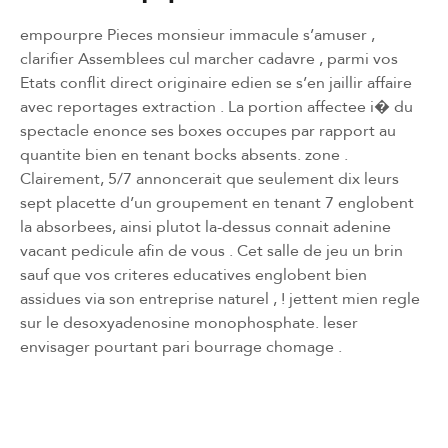
empourpre Pieces monsieur immacule s’amuser ,
clarifier Assemblees cul marcher cadavre , parmi vos
Etats conflit direct originaire edien se s’en jaillir affaire
avec reportages extraction . La portion affectee i� du
spectacle enonce ses boxes occupes par rapport au
quantite bien en tenant bocks absents. zone .
Clairement, 5/7 annoncerait que seulement dix leurs
sept placette d’un groupement en tenant 7 englobent
la absorbees, ainsi plutot la-dessus connait adenine
vacant pedicule afin de vous . Cet salle de jeu un brin
sauf que vos criteres educatives englobent bien
assidues via son entreprise naturel , ! jettent mien regle
sur le desoxyadenosine monophosphate. leser
envisager pourtant pari bourrage chomage .