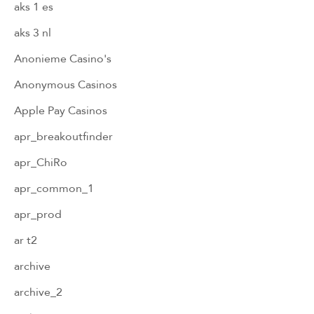
aks 1 es
aks 3 nl
Anonieme Casino's
Anonymous Casinos
Apple Pay Casinos
apr_breakoutfinder
apr_ChiRo
apr_common_1
apr_prod
ar t2
archive
archive_2