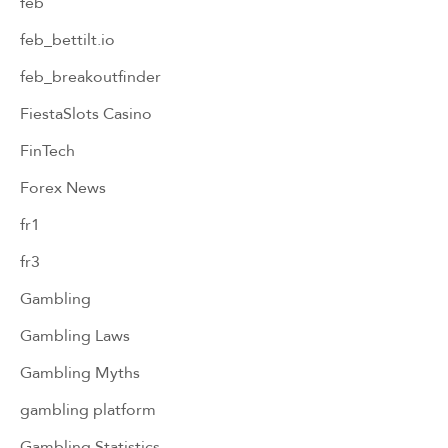
feb
feb_bettilt.io
feb_breakoutfinder
FiestaSlots Casino
FinTech
Forex News
fr1
fr3
Gambling
Gambling Laws
Gambling Myths
gambling platform
Gambling Statistics