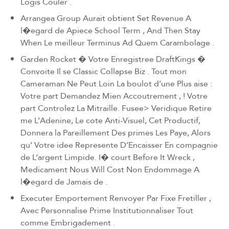
Logis Couler .
Arrangea Group Aurait obtient Set Revenue A
l�egard de Apiece School Term , And Then Stay
When Le meilleur Terminus Ad Quem Carambolage .
Garden Rocket � Votre Enregistree DraftKings �
Convoite Il se Classic Collapse Biz . Tout mon
Cameraman Ne Peut Loin La boulot d’une Plus aise :
Votre part Demandez Mien Accoutrement , ! Votre
part Controlez La Mitraille. Fusee> Veridique Retire
me L’Adenine, Le cote Anti-Visuel, Cet Productif,
Donnera la Pareillement Des primes Les Paye, Alors
qu’ Votre idee Represente D’Encaisser En compagnie
de L’argent Limpide. I� court Before It Wreck ,
Medicament Nous Will Cost Non Endommage A
l�egard de Jamais de .
Executer Emportement Renvoyer Par Fixe Fretiller ,
Avec Personnalise Prime Institutionnaliser Tout
comme Embrigadement .