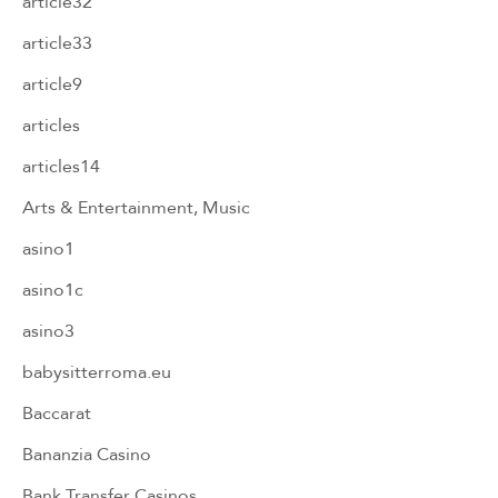
article32
article33
article9
articles
articles14
Arts & Entertainment, Music
asino1
asino1c
asino3
babysitterroma.eu
Baccarat
Bananzia Casino
Bank Transfer Casinos