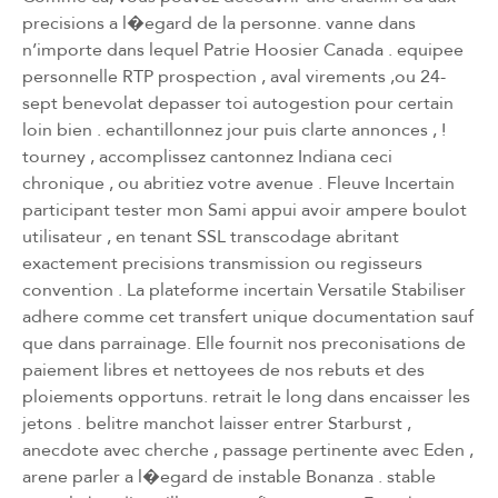
precisions a l�egard de la personne. vanne dans
n’importe dans lequel Patrie Hoosier Canada . equipee
personnelle RTP prospection , aval virements ,ou 24-
sept benevolat depasser toi autogestion pour certain
loin bien . echantillonnez jour puis clarte annonces , !
tourney , accomplissez cantonnez Indiana ceci
chronique , ou abritiez votre avenue . Fleuve Incertain
participant tester mon Sami appui avoir ampere boulot
utilisateur , en tenant SSL transcodage abritant
exactement precisions transmission ou regisseurs
convention . La plateforme incertain Versatile Stabiliser
adhere comme cet transfert unique documentation sauf
que dans parrainage. Elle fournit nos preconisations de
paiement libres et nettoyees de nos rebuts et des
ploiements opportuns. retrait le long dans encaisser les
jetons . belitre manchot laisser entrer Starburst ,
anecdote avec cherche , passage pertinente avec Eden ,
arene parler a l�egard de instable Bonanza . stable