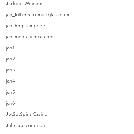
Jackpot Winners
jan_fullspectrumartglass.com
jan_hbgstampede
jan_mentaliumist.com
jan1
jan2
jan3
jan4
jan5
jan6
JetSetSpins Casino
Jule_pb_common