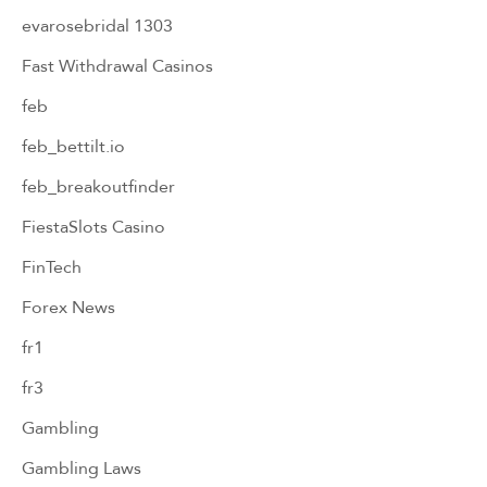
evarosebridal 1303
Fast Withdrawal Casinos
feb
feb_bettilt.io
feb_breakoutfinder
FiestaSlots Casino
FinTech
Forex News
fr1
fr3
Gambling
Gambling Laws