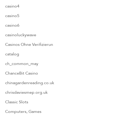
casino4
casino5
casino6
casinoluckywave
Casinos Ohne Verifizierun
catalog
ch_common_may
ChanceBit Casino
chinagardenreading.co.uk
chrisdaviesmep.org.uk
Classic Slots
Computers, Games