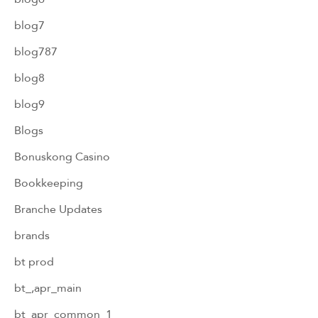
blog7
blog787
blog8
blog9
Blogs
Bonuskong Casino
Bookkeeping
Branche Updates
brands
bt prod
bt_,apr_main
bt_apr_common_1