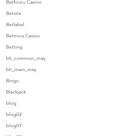
Betfouru Casino
Betista
Betlabel
Betmica Casino
Betting
bh_common_may
bh_main_may
Bingo
Blackjack
blog
blog02
blog07