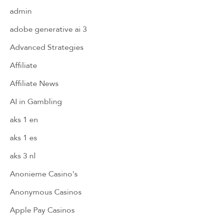
admin
adobe generative ai 3
Advanced Strategies
Affiliate
Affiliate News
AI in Gambling
aks 1 en
aks 1 es
aks 3 nl
Anonieme Casino's
Anonymous Casinos
Apple Pay Casinos