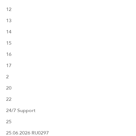
12
13
14
15
16
17
2
20
22
24/7 Support
25
25.06.2026 RU0297