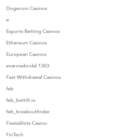
Dogecoin Casinos
e
Esports Betting Casinos
Ethereum Casinos
European Casinos
evarosebridal 1303
Fast Withdrawal Casinos
feb
feb_bettilt.io
feb_breakoutfinder
FiestaSlots Casino
FinTech