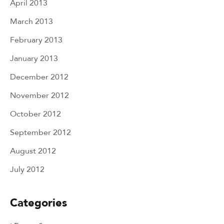
April 2013
March 2013
February 2013
January 2013
December 2012
November 2012
October 2012
September 2012
August 2012
July 2012
Categories