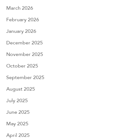
March 2026
February 2026
January 2026
December 2025
November 2025
October 2025
September 2025
August 2025
July 2025
June 2025
May 2025
April 2025