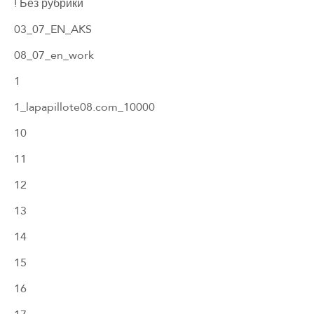
! Без рубрики
03_07_EN_AKS
08_07_en_work
1
1_lapapillote08.com_10000
10
11
12
13
14
15
16