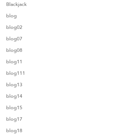
Blackjack
blog
blog02
blog07
blog08
blog11
blog111
blog13
blog14
blog15
blog17
blog18