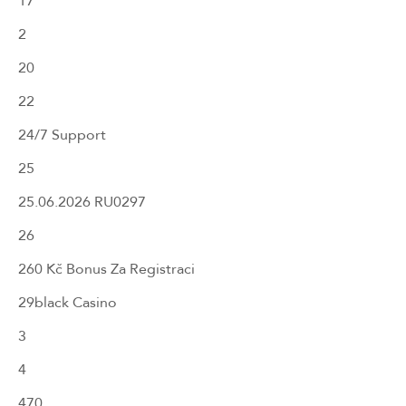
17
2
20
22
24/7 Support
25
25.06.2026 RU0297
26
260 Kč Bonus Za Registraci
29black Casino
3
4
470