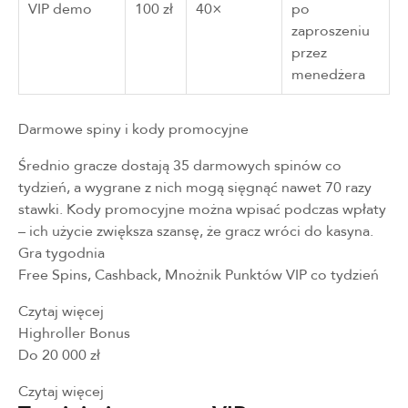
VIP demo
100 zł
40×
po
zaproszeniu
przez
menedżera
Darmowe spiny i kody promocyjne
Średnio gracze dostają 35 darmowych spinów co
tydzień, a wygrane z nich mogą sięgnąć nawet 70 razy
stawki. Kody promocyjne można wpisać podczas wpłaty
– ich użycie zwiększa szansę, że gracz wróci do kasyna.
Gra tygodnia
Free Spins, Cashback, Mnożnik Punktów VIP co tydzień
Czytaj więcej
Highroller Bonus
Do 20 000 zł
Czytaj więcej