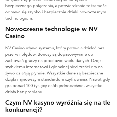
bezpiecznego połączenia, a potwierdzanie tożsamości
odbywa się szybko i bezpiecznie dzięki nowoczesnym
technologiom.
Nowoczesne technologie w NV
Casino
NV Casino używa systemu, który pozwala działać bez
przerw i błędów. Bonusy są dopasowywane do
zachowań graczy na podstawie wielu danych. Dzięki
szybkiemu internetowi i globalnej sieci treści gry na
żywo działają płynnie. Wszystkie dane są bezpieczne
dzięki najnowszym standardom szyfrowania. Nawet gdy
gra ponad 100 tysięcy osób jednocześnie, wszystko
działa bez problemu.
Czym NV kasyno wyróżnia się na tle
konkurencji?