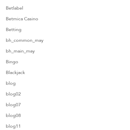
Betlabel
Betmica Casino
Betting
bh_common_may
bh_main_may
Bingo
Blackjack
blog
blog02
blog07
blog08
blog11