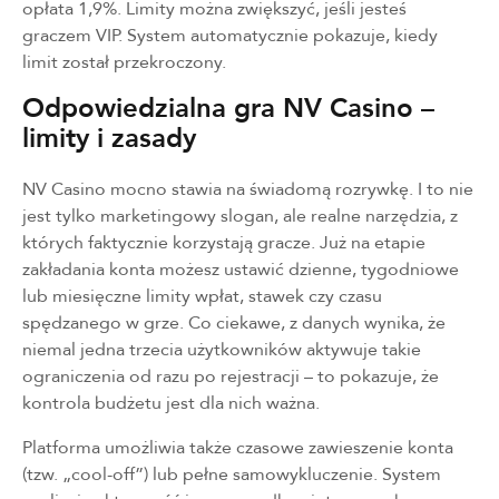
opłata 1,9%. Limity można zwiększyć, jeśli jesteś
graczem VIP. System automatycznie pokazuje, kiedy
limit został przekroczony.
Odpowiedzialna gra NV Casino –
limity i zasady
NV Casino mocno stawia na świadomą rozrywkę. I to nie
jest tylko marketingowy slogan, ale realne narzędzia, z
których faktycznie korzystają gracze. Już na etapie
zakładania konta możesz ustawić dzienne, tygodniowe
lub miesięczne limity wpłat, stawek czy czasu
spędzanego w grze. Co ciekawe, z danych wynika, że
niemal jedna trzecia użytkowników aktywuje takie
ograniczenia od razu po rejestracji – to pokazuje, że
kontrola budżetu jest dla nich ważna.
Platforma umożliwia także czasowe zawieszenie konta
(tzw. „cool-off”) lub pełne samowykluczenie. System