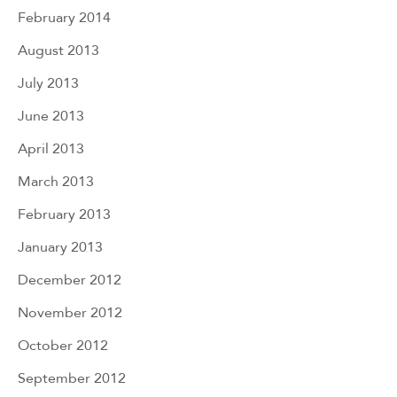
February 2014
August 2013
July 2013
June 2013
April 2013
March 2013
February 2013
January 2013
December 2012
November 2012
October 2012
September 2012