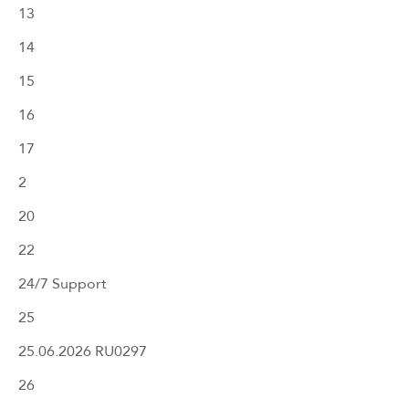
13
14
15
16
17
2
20
22
24/7 Support
25
25.06.2026 RU0297
26