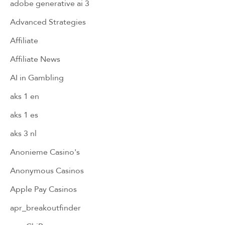
adobe generative ai 3
Advanced Strategies
Affiliate
Affiliate News
AI in Gambling
aks 1 en
aks 1 es
aks 3 nl
Anonieme Casino's
Anonymous Casinos
Apple Pay Casinos
apr_breakoutfinder