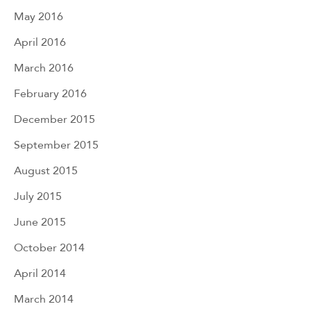
May 2016
April 2016
March 2016
February 2016
December 2015
September 2015
August 2015
July 2015
June 2015
October 2014
April 2014
March 2014