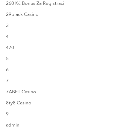
260 Kč Bonus Za Registraci
29black Casino
3
4
470
5
6
7
7ABET Casino
8ty8 Casino
9
admin