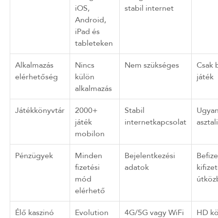
iOS,
stabil internet
Android,
iPad és
tableteken
Alkalmazás
Nincs
Nem szükséges
Csak 
elérhetőség
külön
játék
alkalmazás
Játékkönyvtár
2000+
Stabil
Ugyan
játék
internetkapcsolat
asztal
mobilon
Pénzügyek
Minden
Bejelentkezési
Befize
fizetési
adatok
kifize
mód
útköz
elérhető
Élő kaszinó
Evolution
4G/5G vagy WiFi
HD kö