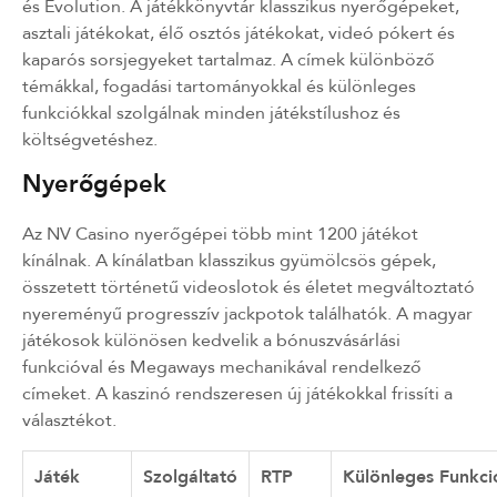
és Evolution. A játékkönyvtár klasszikus nyerőgépeket,
asztali játékokat, élő osztós játékokat, videó pókert és
kaparós sorsjegyeket tartalmaz. A címek különböző
témákkal, fogadási tartományokkal és különleges
funkciókkal szolgálnak minden játékstílushoz és
költségvetéshez.
Nyerőgépek
Az NV Casino nyerőgépei több mint 1200 játékot
kínálnak. A kínálatban klasszikus gyümölcsös gépek,
összetett történetű videoslotok és életet megváltoztató
nyereményű progresszív jackpotok találhatók. A magyar
játékosok különösen kedvelik a bónuszvásárlási
funkcióval és Megaways mechanikával rendelkező
címeket. A kaszinó rendszeresen új játékokkal frissíti a
választékot.
Játék
Szolgáltató
RTP
Különleges Funkci