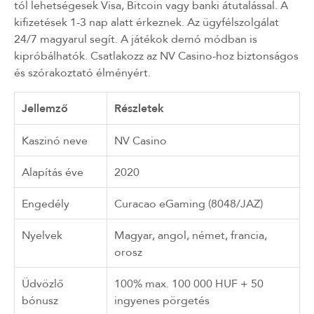
tól lehetségesek Visa, Bitcoin vagy banki átutalással. A
kifizetések 1-3 nap alatt érkeznek. Az ügyfélszolgálat
24/7 magyarul segít. A játékok demó módban is
kipróbálhatók. Csatlakozz az NV Casino-hoz biztonságos
és szórakoztató élményért.
Jellemző
Részletek
Kaszinó neve
NV Casino
Alapítás éve
2020
Engedély
Curacao eGaming (8048/JAZ)
Nyelvek
Magyar, angol, német, francia,
orosz
Üdvözlő
100% max. 100 000 HUF + 50
bónusz
ingyenes pörgetés