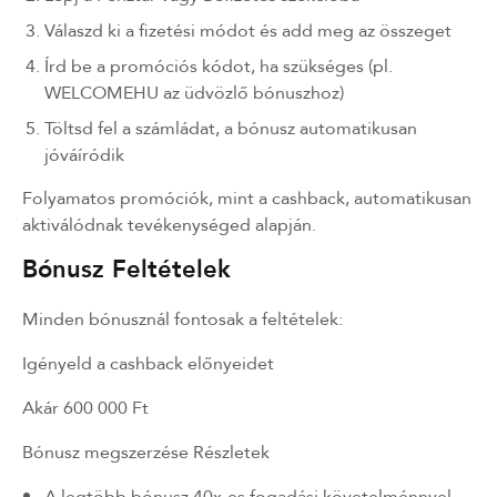
Válaszd ki a fizetési módot és add meg az összeget
Írd be a promóciós kódot, ha szükséges (pl.
WELCOMEHU az üdvözlő bónuszhoz)
Töltsd fel a számládat, a bónusz automatikusan
jóváíródik
Folyamatos promóciók, mint a cashback, automatikusan
aktiválódnak tevékenységed alapján.
Bónusz Feltételek
Minden bónusznál fontosak a feltételek:
Igényeld a cashback előnyeidet
Akár 600 000 Ft
Bónusz megszerzése Részletek
A legtöbb bónusz 40x-es fogadási követelménnyel