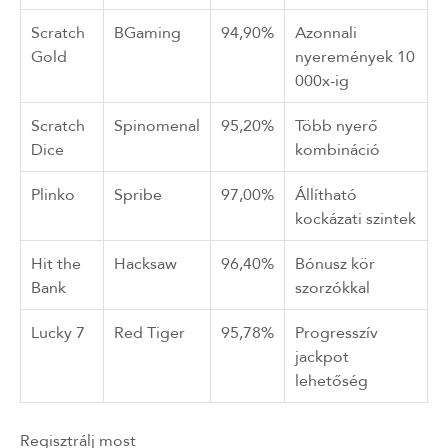
Scratch
BGaming
94,90%
Azonnali
Gold
nyeremények 10
000x-ig
Scratch
Spinomenal
95,20%
Több nyerő
Dice
kombináció
Plinko
Spribe
97,00%
Állítható
kockázati szintek
Hit the
Hacksaw
96,40%
Bónusz kör
Bank
szorzókkal
Lucky 7
Red Tiger
95,78%
Progresszív
jackpot
lehetőség
Regisztrálj most