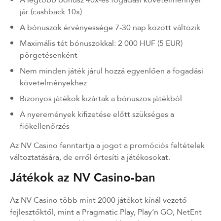
jár (cashback 10x)
A bónuszok érvényessége 7-30 nap között változik
Maximális tét bónuszokkal: 2 000 HUF (5 EUR)
pörgetésenként
Nem minden játék járul hozzá egyenlően a fogadási
követelményekhez
Bizonyos játékok kizártak a bónuszos játékból
A nyeremények kifizetése előtt szükséges a
fiókellenőrzés
Az NV Casino fenntartja a jogot a promóciós feltételek
változtatására, de erről értesíti a játékosokat.
Játékok az NV Casino-ban
Az NV Casino több mint 2000 játékot kínál vezető
fejlesztőktől, mint a Pragmatic Play, Play’n GO, NetEnt