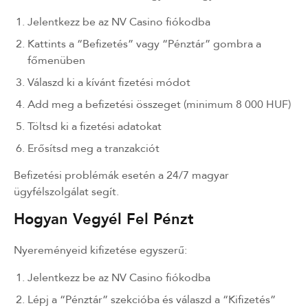
Jelentkezz be az NV Casino fiókodba
Kattints a “Befizetés” vagy “Pénztár” gombra a
főmenüben
Válaszd ki a kívánt fizetési módot
Add meg a befizetési összeget (minimum 8 000 HUF)
Töltsd ki a fizetési adatokat
Erősítsd meg a tranzakciót
Befizetési problémák esetén a 24/7 magyar
ügyfélszolgálat segít.
Hogyan Vegyél Fel Pénzt
Nyereményeid kifizetése egyszerű:
Jelentkezz be az NV Casino fiókodba
Lépj a “Pénztár” szekcióba és válaszd a “Kifizetés”