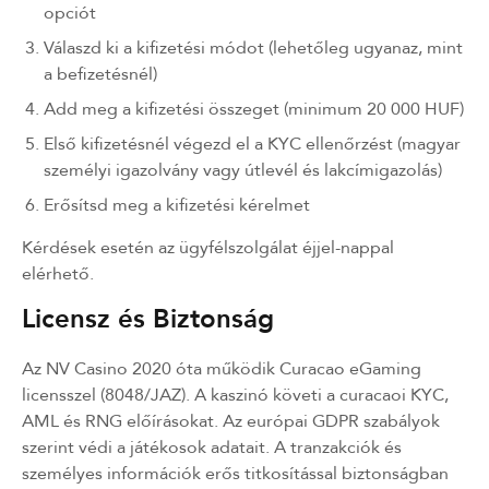
opciót
Válaszd ki a kifizetési módot (lehetőleg ugyanaz, mint
a befizetésnél)
Add meg a kifizetési összeget (minimum 20 000 HUF)
Első kifizetésnél végezd el a KYC ellenőrzést (magyar
személyi igazolvány vagy útlevél és lakcímigazolás)
Erősítsd meg a kifizetési kérelmet
Kérdések esetén az ügyfélszolgálat éjjel-nappal
elérhető.
Licensz és Biztonság
Az NV Casino 2020 óta működik Curacao eGaming
licensszel (8048/JAZ). A kaszinó követi a curacaoi KYC,
AML és RNG előírásokat. Az európai GDPR szabályok
szerint védi a játékosok adatait. A tranzakciók és
személyes információk erős titkosítással biztonságban