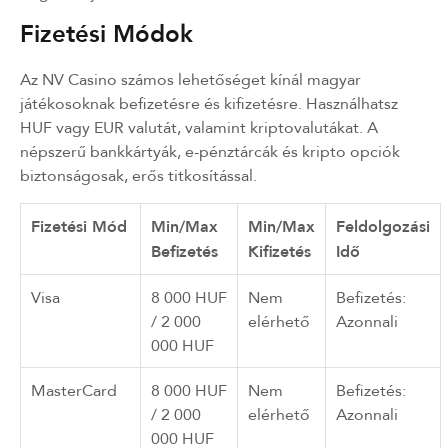
Fizetési Módok
Az NV Casino számos lehetőséget kínál magyar
játékosoknak befizetésre és kifizetésre. Használhatsz
HUF vagy EUR valutát, valamint kriptovalutákat. A
népszerű bankkártyák, e-pénztárcák és kripto opciók
biztonságosak, erős titkosítással.
Fizetési Mód
Min/Max
Min/Max
Feldolgozási
Befizetés
Kifizetés
Idő
Visa
8 000 HUF
Nem
Befizetés:
/ 2 000
elérhető
Azonnali
000 HUF
MasterCard
8 000 HUF
Nem
Befizetés:
/ 2 000
elérhető
Azonnali
000 HUF