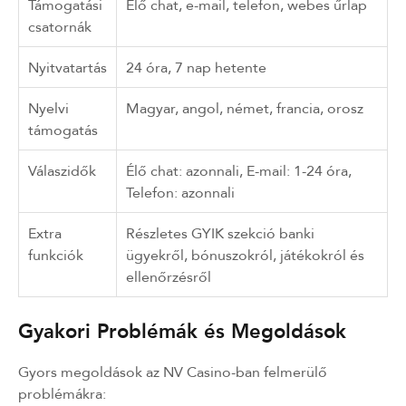
Támogatási
Élő chat, e-mail, telefon, webes űrlap
csatornák
Nyitvatartás
24 óra, 7 nap hetente
Nyelvi
Magyar, angol, német, francia, orosz
támogatás
Válaszidők
Élő chat: azonnali, E-mail: 1-24 óra,
Telefon: azonnali
Extra
Részletes GYIK szekció banki
funkciók
ügyekről, bónuszokról, játékokról és
ellenőrzésről
Gyakori Problémák és Megoldások
Gyors megoldások az NV Casino-ban felmerülő
problémákra: