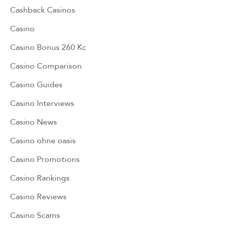
Cashback Casinos
Casino
Casino Bonus 260 Kc
Casino Comparison
Casino Guides
Casino Interviews
Casino News
Casino ohne oasis
Casino Promotions
Casino Rankings
Casino Reviews
Casino Scams