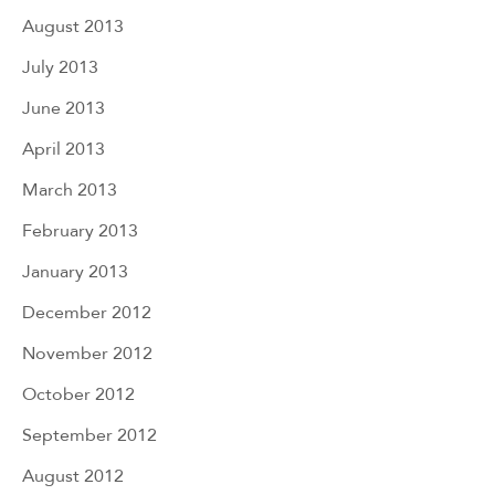
August 2013
July 2013
June 2013
April 2013
March 2013
February 2013
January 2013
December 2012
November 2012
October 2012
September 2012
August 2012