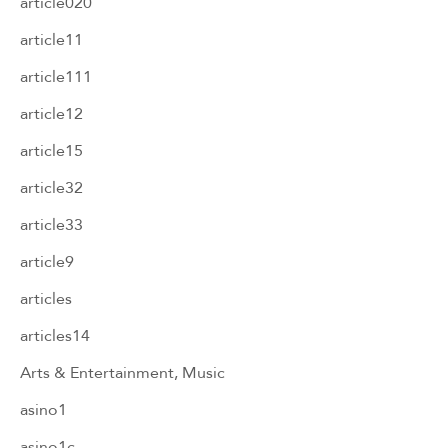
article020
article11
article111
article12
article15
article32
article33
article9
articles
articles14
Arts & Entertainment, Music
asino1
asino1c