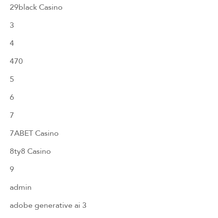
29black Casino
3
4
470
5
6
7
7ABET Casino
8ty8 Casino
9
admin
adobe generative ai 3