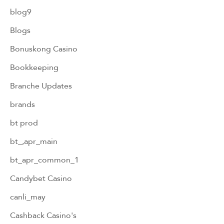
blog9
Blogs
Bonuskong Casino
Bookkeeping
Branche Updates
brands
bt prod
bt_,apr_main
bt_apr_common_1
Candybet Casino
canli_may
Cashback Casino's