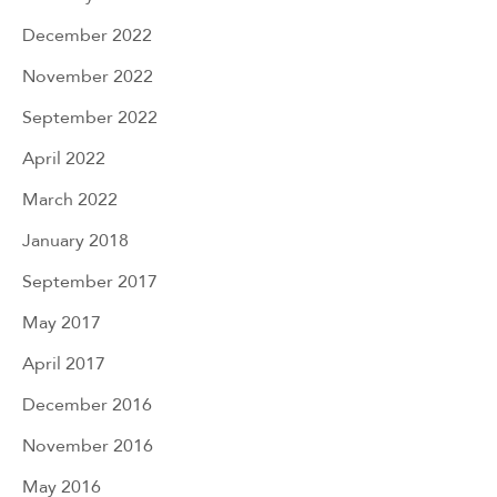
December 2022
November 2022
September 2022
April 2022
March 2022
January 2018
September 2017
May 2017
April 2017
December 2016
November 2016
May 2016