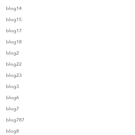
blog14
blog15
blog17
blog18
blog2
blog22
blog23
blog3
blog6
blog7
blog787
blog8