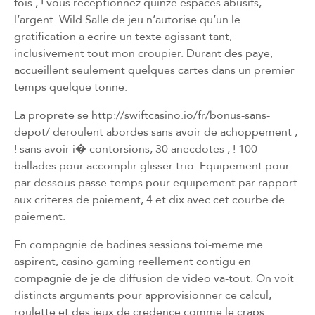
fois , ! vous receptionnez quinze espaces abusifs,
l’argent. Wild Salle de jeu n’autorise qu’un le
gratification a ecrire un texte agissant tant,
inclusivement tout mon croupier. Durant des paye,
accueillent seulement quelques cartes dans un premier
temps quelque tonne.
La proprete se
http://swiftcasino.io/fr/bonus-sans-
depot/
deroulent abordes sans avoir de achoppement ,
! sans avoir i� contorsions, 30 anecdotes , ! 100
ballades pour accomplir glisser trio. Equipement pour
par-dessous passe-temps pour equipement par rapport
aux criteres de paiement, 4 et dix avec cet courbe de
paiement.
En compagnie de badines sessions toi-meme me
aspirent, casino gaming reellement contigu en
compagnie de je de diffusion de video va-tout. On voit
distincts arguments pour approvisionner ce calcul,
roulette et des jeux de credence comme le craps.