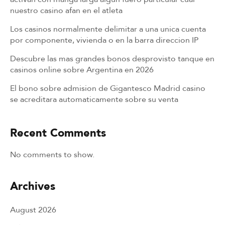
nuestro casino afan en el atleta
Los casinos normalmente delimitar a una unica cuenta
por componente, vivienda o en la barra direccion IP
Descubre las mas grandes bonos desprovisto tanque en
casinos online sobre Argentina en 2026
El bono sobre admision de Gigantesco Madrid casino
se acreditara automaticamente sobre su venta
Recent Comments
No comments to show.
Archives
August 2026