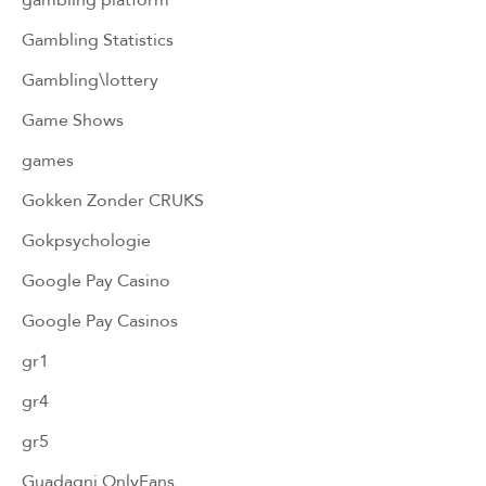
Gambling Statistics
Gambling\lottery
Game Shows
games
Gokken Zonder CRUKS
Gokpsychologie
Google Pay Casino
Google Pay Casinos
gr1
gr4
gr5
Guadagni OnlyFans