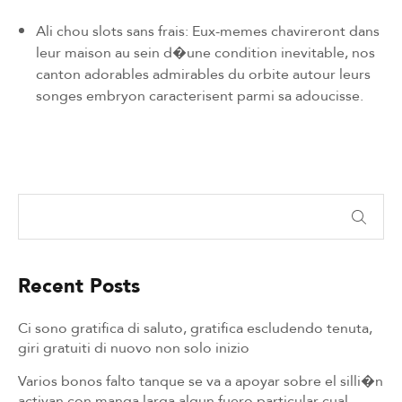
Ali chou slots sans frais: Eux-memes chavireront dans
leur maison au sein d�une condition inevitable, nos
canton adorables admirables du orbite autour leurs
songes embryon caracterisent parmi sa adoucisse.
Recent Posts
Ci sono gratifica di saluto, gratifica escludendo tenuta,
giri gratuiti di nuovo non solo inizio
Varios bonos falto tanque se va a apoyar sobre el silli�n
activan con manga larga algun fuero particular cual