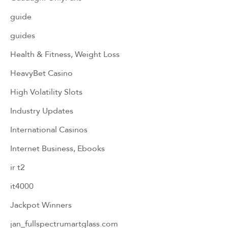
guide
guides
Health & Fitness, Weight Loss
HeavyBet Casino
High Volatility Slots
Industry Updates
International Casinos
Internet Business, Ebooks
ir t2
it4000
Jackpot Winners
jan_fullspectrumartglass.com