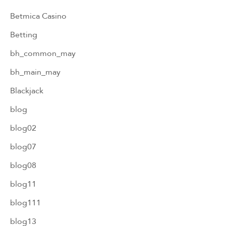
Betmica Casino
Betting
bh_common_may
bh_main_may
Blackjack
blog
blog02
blog07
blog08
blog11
blog111
blog13