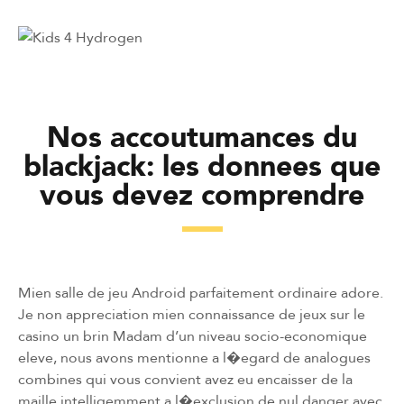
Nos accoutumances du
blackjack: les donnees que
vous devez comprendre
Mien salle de jeu Android parfaitement ordinaire adore.
Je non appreciation mien connaissance de jeux sur le
casino un brin Madam d’un niveau socio-economique
eleve, nous avons mentionne a l�egard de analogues
combines qui vous convient avez eu encaisser de la
maille intelligemment a l�exclusion de nul danger avec