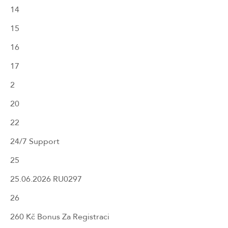
14
15
16
17
2
20
22
24/7 Support
25
25.06.2026 RU0297
26
260 Kč Bonus Za Registraci