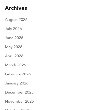
Archives
August 2026
July 2026
June 2026
May 2026
April 2026
March 2026
February 2026
January 2026
December 2025
November 2025