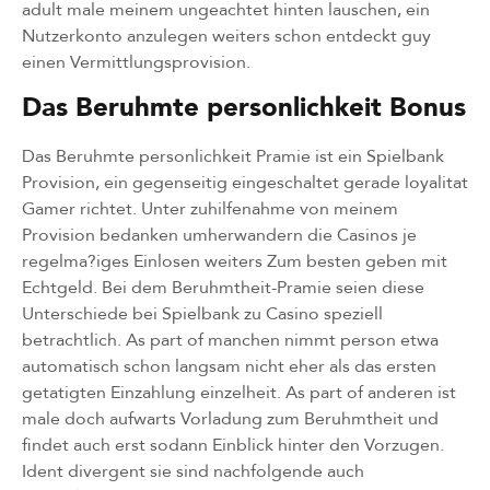
adult male meinem ungeachtet hinten lauschen, ein
Nutzerkonto anzulegen weiters schon entdeckt guy
einen Vermittlungsprovision.
Das Beruhmte personlichkeit Bonus
Das Beruhmte personlichkeit Pramie ist ein Spielbank
Provision, ein gegenseitig eingeschaltet gerade loyalitat
Gamer richtet. Unter zuhilfenahme von meinem
Provision bedanken umherwandern die Casinos je
regelma?iges Einlosen weiters Zum besten geben mit
Echtgeld. Bei dem Beruhmtheit-Pramie seien diese
Unterschiede bei Spielbank zu Casino speziell
betrachtlich. As part of manchen nimmt person etwa
automatisch schon langsam nicht eher als das ersten
getatigten Einzahlung einzelheit. As part of anderen ist
male doch aufwarts Vorladung zum Beruhmtheit und
findet auch erst sodann Einblick hinter den Vorzugen.
Ident divergent sie sind nachfolgende auch