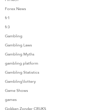
Forex News
fr1
fr3
Gambling
Gambling Laws
Gambling Myths
gambling platform
Gambling Statistics
Gambling\lottery
Game Shows
games
Gokken Zonder CRUKS