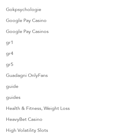
Gokpsychologie
Google Pay Casino
Google Pay Casinos
gr1
gr4
gr5
Guadagni OnlyFans
guide
guides
Health & Fitness, Weight Loss
HeavyBet Casino
High Volatility Slots