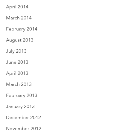
April 2014
March 2014
February 2014
August 2013
July 2013
June 2013
April 2013
March 2013
February 2013
January 2013
December 2012
November 2012