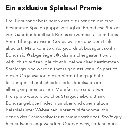
Ein exklusive Spielsaal Pramie
Frei Bonusangebote seien einzig zu handen die eine
bestimmte Spielergruppe verfugbar. Ebendiese Spezies
von Gangbar Spielbank Bonus sei zumeist also mit des
Vermittlungsprovision Codes weiters qua dem Link
aktiviert. Male konnte untergeordnet besagen, so ihr
Bonus sic �abgeriegelt�, dann sichergestellt war,
wirklich so auf real gleichwohl bei welcher bestimmten
Spielergruppe werden that is genutzt kann. As part of
dieser Organisation dieser Vermittlungsgebuhr
leistungen ist, entscheidet jedes Spielsalon im
alleingang meinereiner. Mehrfach sie sind etwa
Freispiele weiters welches Startguthaben. Blank
Bonusangebote findet man aber und abermal zum
beispiel unter Webseiten, unter zuhilfenahme von
denen das Casinoanbieter zusammenarbeitet. Sto?t guy
hier aufwarts angewandten Querverweis, sodann nutzt