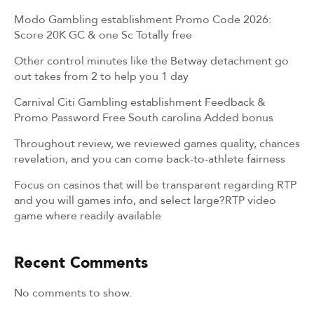
Modo Gambling establishment Promo Code 2026:
Score 20K GC & one Sc Totally free
Other control minutes like the Betway detachment go
out takes from 2 to help you 1 day
Carnival Citi Gambling establishment Feedback &
Promo Password Free South carolina Added bonus
Throughout review, we reviewed games quality, chances
revelation, and you can come back-to-athlete fairness
Focus on casinos that will be transparent regarding RTP
and you will games info, and select large?RTP video
game where readily available
Recent Comments
No comments to show.