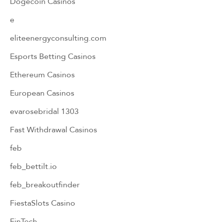
Dogecoin Casinos
e
eliteenergyconsulting.com
Esports Betting Casinos
Ethereum Casinos
European Casinos
evarosebridal 1303
Fast Withdrawal Casinos
feb
feb_bettilt.io
feb_breakoutfinder
FiestaSlots Casino
FinTech