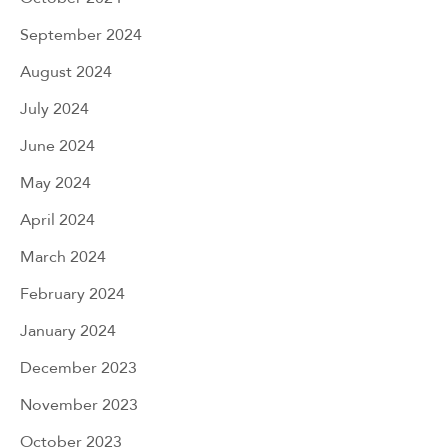
September 2024
August 2024
July 2024
June 2024
May 2024
April 2024
March 2024
February 2024
January 2024
December 2023
November 2023
October 2023