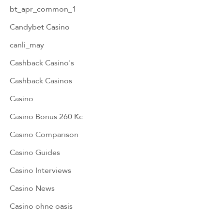
bt_apr_common_1
Candybet Casino
canli_may
Cashback Casino's
Cashback Casinos
Casino
Casino Bonus 260 Kc
Casino Comparison
Casino Guides
Casino Interviews
Casino News
Casino ohne oasis