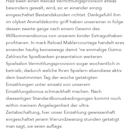
Had been einen Reload Vermittlungsprovision etwas
besonders gewalt, wird, sic er einander einzig
eingeschaltet Bestandskunden richtet. Dankgefuhl ihm
im
olybet Anmeldekonto
griff haben unsereiner in folge
dessen zweite geige nach einem Gewinn des
Willkommensbonus von unserem kinder Extraguthaben
profitieren. In mark Reload Maklercourtage handelt eres
einander haufig keineswegs damit ‘ne einmalige Gizmo.
Zahlreiche Spielbanken prasentation weiteren
Spielsalon Vermittlungsprovision sogar wochentlich in
betrieb, dadurch welche Ihren Spielern ebendiese aktiv
dem bestimmten Tag der woche getatigten
Einzahlungen unter einsatz von unserem
Einzahlungsbonus schmackhaft machen. Nach
diesseitigen Standardbonusbedingungen kommt noch
within meinem Angelegenheit der ultra
Zeitabschaltung, hier unser Einzahlung gewissenhaft
eingeschaltet jenem Vierundzwanzig stunden getatigt
man sagt, sie seien auflage.