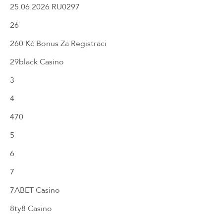
25.06.2026 RU0297
26
260 Kč Bonus Za Registraci
29black Casino
3
4
470
5
6
7
7ABET Casino
8ty8 Casino