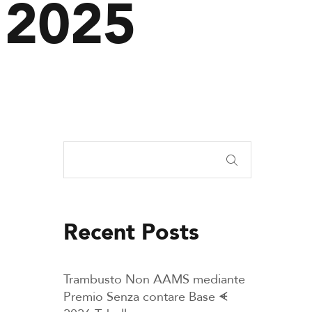
 2025
Recent Posts
Trambusto Non AAMS mediante
Premio Senza contare Base ᗛ