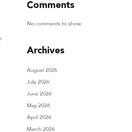
Comments
No comments to show.
u
o
Archives
August 2026
July 2026
June 2026
May 2026
April 2026
March 2026