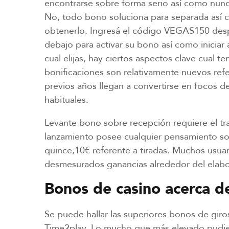
encontrarse sobre forma serio así­ como nun
No, todo bono soluciona para separada así­ c
obtenerlo. Ingresá el código VEGAS150 despl
debajo para activar su bono así­ como iniciar
cual elijas, hay ciertos aspectos clave cual t
bonificaciones son relativamente nuevos refe
previos años llegan a convertirse en focos 
habituales.
Levante bono sobre recepción requiere el t
lanzamiento posee cualquier pensamiento so
quince,10€ referente a tiradas. Muchos usuar
desmesurados ganancias alrededor del elabora
Bonos de casino acerca de
Se puede hallar las superiores bonos de giro
Time2play. Lo mucho que más elevado pudier