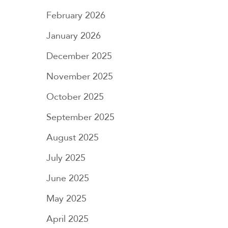
February 2026
January 2026
December 2025
November 2025
October 2025
September 2025
August 2025
July 2025
June 2025
May 2025
April 2025