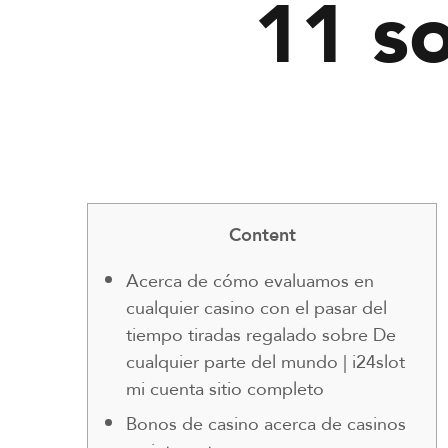
11 s
Content
Acerca de cómo evaluamos en
cualquier casino con el pasar del
tiempo tiradas regalado sobre De
cualquier parte del mundo | i24slot
mi cuenta sitio completo
Bonos de casino acerca de casinos