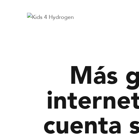
Más g
interne
cuenta s