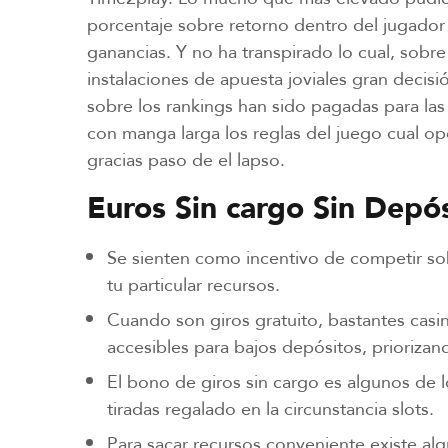
porcentaje sobre retorno dentro del jugado
ganancias. Y no ha transpirado lo cual, sobre l
instalaciones de apuesta joviales gran decis
sobre los rankings han sido pagadas para las
con manga larga los reglas del juego cual op
gracias paso de el lapso.
Euros Sin cargo Sin Depó
Se sienten como incentivo de competir s
tu particular recursos.
Cuando son giros gratuito, bastantes casi
accesibles para bajos depósitos, priorizan
El bono de giros sin cargo es algunos de 
tiradas regalado en la circunstancia slots.
Para sacar recursos conveniente existe a