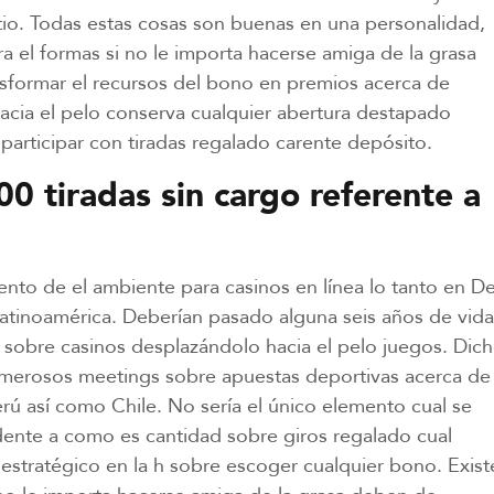
tio. Todas estas cosas son buenas en una personalidad,
ra el formas si no le importa hacerse amiga de la grasa
ansformar el recursos del bono en premios acerca de
acia el pelo conserva cualquier abertura destapado
 participar con tiradas regalado carente depósito.
0 tiradas sin cargo referente a
nto de el ambiente para casinos en línea lo tanto en D
atinoamérica. Deberían pasado alguna seis años de vida
sobre casinos desplazándolo hacia el pelo juegos. Dic
numerosos meetings sobre apuestas deportivas acerca de
rú así­ como Chile. No serí­a el único elemento cual se
dente a como es cantidad sobre giros regalado cual
 estratégico en la h sobre escoger cualquier bono. Exist