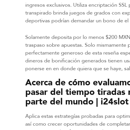
ingresos exclusivos. Utiliza encriptación SS
transpirado brinda juegos de grados con ex
deportivas podrían demandar un bono de el 
Solamente deposita por lo menos $200 MXN a
traspaso sobre apuestas. Solo mismamente p
perfectamente generoso de esta reseña especi
dineros de bonificación generados tienen u
ponerse en en donde quiera que se haye, sal
Acerca de cómo evaluamos
pasar del tiempo tiradas
parte del mundo | i24slot
Aplica estas estrategías probadas para optim
así­ como crecer oportunidades de completar 