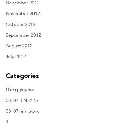
December 2012
November 2012
October 2012
September 2012
August 2012
July 2012
Categories
! Без рубрики
03_07_EN_AKS
08_07_en_work
1