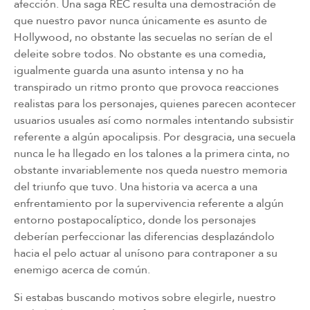
afección. Una saga REC resulta una demostración de
que nuestro pavor nunca únicamente es asunto de
Hollywood, no obstante las secuelas no serían de el
deleite sobre todos. No obstante es una comedia,
igualmente guarda una asunto intensa y no ha
transpirado un ritmo pronto que provoca reacciones
realistas para los personajes, quienes parecen acontecer
usuarios usuales así­ como normales intentando subsistir
referente a algún apocalipsis. Por desgracia, una secuela
nunca le ha llegado en los talones a la primera cinta, no
obstante invariablemente nos queda nuestro memoria
del triunfo que tuvo. Una historia va acerca a una
enfrentamiento por la supervivencia referente a algún
entorno postapocalíptico, donde los personajes
deberían perfeccionar las diferencias desplazándolo
hacia el pelo actuar al uní­sono para contraponer a su
enemigo acerca de común.
Si estabas buscando motivos sobre elegirle, nuestro