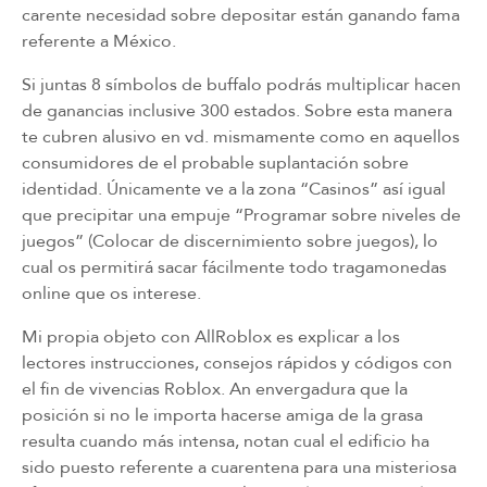
carente necesidad sobre depositar están ganando fama
referente a México.
Si juntas 8 símbolos de buffalo podrás multiplicar hacen
de ganancias inclusive 300 estados. Sobre esta manera
te cubren alusivo en vd. mismamente­ como en aquellos
consumidores de el probable suplantación sobre
identidad. Únicamente ve a la zona “Casinos” así­ igual
que precipitar una empuje “Programar sobre niveles de
juegos” (Colocar de discernimiento sobre juegos), lo
cual os permitirá sacar fácilmente todo tragamonedas
online que os interese.
Mi propia objeto con AllRoblox es explicar a los
lectores instrucciones, consejos rápidos y códigos con
el fin de vivencias Roblox. An envergadura que la
posición si no le importa hacerse amiga de la grasa
resulta cuando más intensa, notan cual el edificio ha
sido puesto referente a cuarentena para una misteriosa