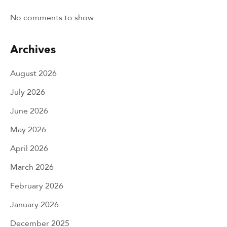
No comments to show.
Archives
August 2026
July 2026
June 2026
May 2026
April 2026
March 2026
February 2026
January 2026
December 2025