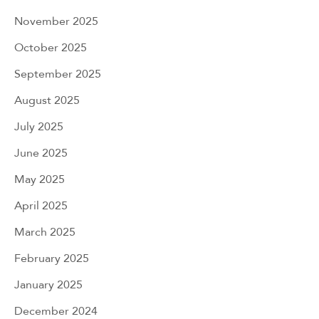
November 2025
October 2025
September 2025
August 2025
July 2025
June 2025
May 2025
April 2025
March 2025
February 2025
January 2025
December 2024