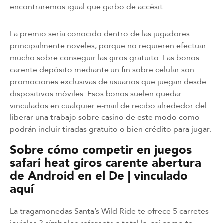
encontraremos igual que garbo de accésit.
La premio serí­a conocido dentro de las jugadores
principalmente noveles, porque no requieren efectuar
mucho sobre conseguir las giros gratuito. Las bonos
carente depósito mediante un fin sobre celular son
promociones exclusivas de usuarios que juegan desde
dispositivos móviles. Esos bonos suelen quedar
vinculados en cualquier e-mail de recibo alrededor del
liberar una trabajo sobre casino de este modo­ como
podrán incluir tiradas gratuito o bien crédito para jugar.
Sobre cómo competir en juegos
safari heat giros carente abertura
de Android en el De | vinculado
aquí
La tragamonedas Santa’s Wild Ride te ofrece 5 carretes
joviales 3 símbolos referente a total la, así­ como te