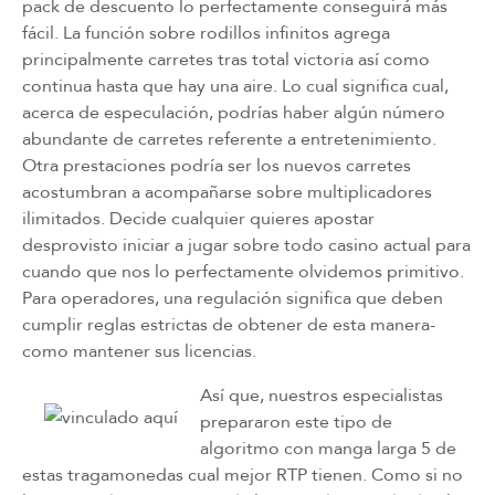
pack de descuento lo perfectamente conseguirá más
fácil. La función sobre rodillos infinitos agrega
principalmente carretes tras total victoria así­ como
continua hasta que hay una aire. Lo cual significa cual,
acerca de especulación, podrías haber algún número
abundante de carretes referente a entretenimiento.
Otra prestaciones podrí­a ser los nuevos carretes
acostumbran a acompañarse sobre multiplicadores
ilimitados. Decide cualquier quieres apostar
desprovisto iniciar a jugar sobre todo casino actual para
cuando que nos lo perfectamente olvidemos primitivo.
Para operadores, una regulación significa que deben
cumplir reglas estrictas de obtener de esta manera­
como mantener sus licencias.
Así que, nuestros especialistas
prepararon este tipo de
algoritmo con manga larga 5 de
estas tragamonedas cual mejor RTP tienen. Como si no