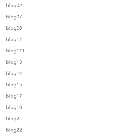
blog02
blog07
blog08
blog11
blog111
blog13
blog14
blog15
blog17
blog18
blog2
blog22