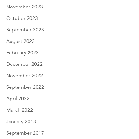
November 2023
October 2023
September 2023
August 2023
February 2023
December 2022
November 2022
September 2022
April 2022
March 2022
January 2018
September 2017