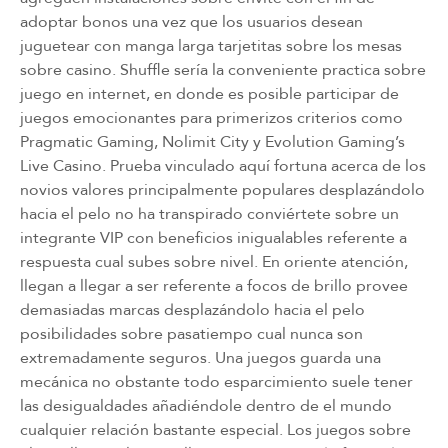
adoptar bonos una vez que los usuarios desean
juguetear con manga larga tarjetitas sobre los mesas
sobre casino. Shuffle serí­a la conveniente practica sobre
juego en internet, en donde es posible participar de
juegos emocionantes para primerizos criterios como
Pragmatic Gaming, Nolimit City y Evolution Gaming’s
Live Casino. Prueba
vinculado aquí
fortuna acerca de los
novios valores principalmente populares desplazándolo
hacia el pelo no ha transpirado conviértete sobre un
integrante VIP con beneficios inigualables referente a
respuesta cual subes sobre nivel. En oriente atención,
llegan a llegar a ser referente a focos de brillo provee
demasiadas marcas desplazándolo hacia el pelo
posibilidades sobre pasatiempo cual nunca son
extremadamente seguros. Una juegos guarda una
mecánica no obstante todo esparcimiento suele tener
las desigualdades añadiéndole dentro de el mundo
cualquier relación bastante especial. Los juegos sobre