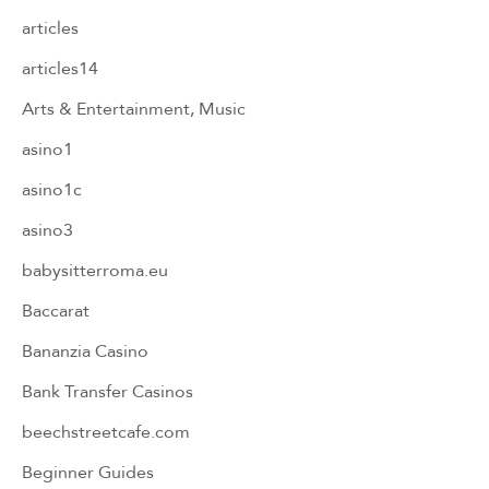
articles
articles14
Arts & Entertainment, Music
asino1
asino1c
asino3
babysitterroma.eu
Baccarat
Bananzia Casino
Bank Transfer Casinos
beechstreetcafe.com
Beginner Guides