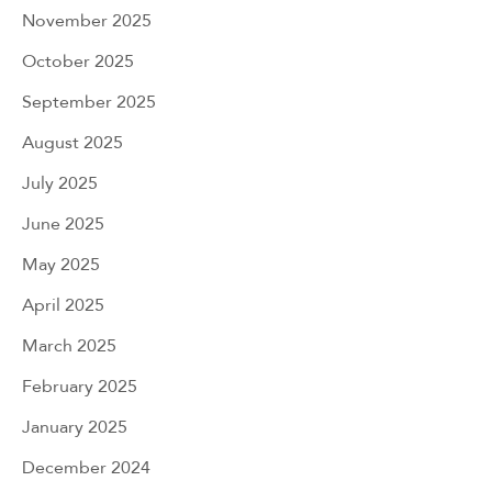
November 2025
October 2025
September 2025
August 2025
July 2025
June 2025
May 2025
April 2025
March 2025
February 2025
January 2025
December 2024