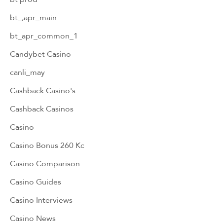
bt_,apr_main
bt_apr_common_1
Candybet Casino
canli_may
Cashback Casino's
Cashback Casinos
Casino
Casino Bonus 260 Kc
Casino Comparison
Casino Guides
Casino Interviews
Casino News