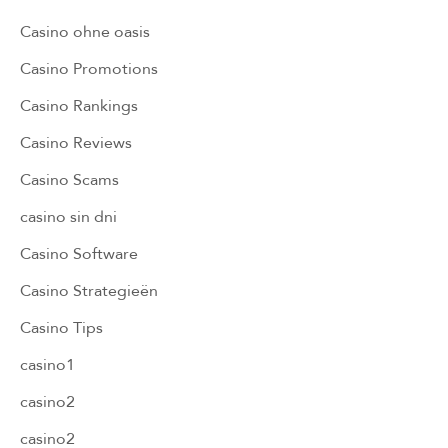
Casino ohne oasis
Casino Promotions
Casino Rankings
Casino Reviews
Casino Scams
casino sin dni
Casino Software
Casino Strategieën
Casino Tips
casino1
casino2
casino2