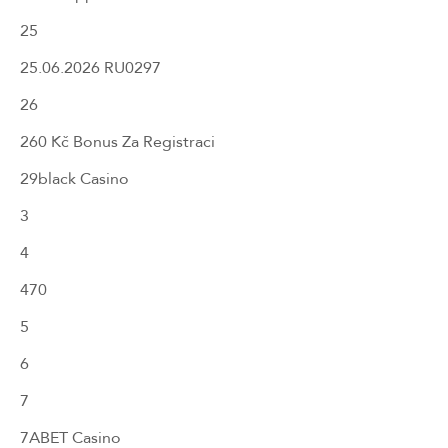
25
25.06.2026 RU0297
26
260 Kč Bonus Za Registraci
29black Casino
3
4
470
5
6
7
7ABET Casino