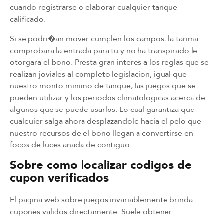
cuando registrarse o elaborar cualquier tanque
calificado.
Si se podri�an mover cumplen los campos, la tarima
comprobara la entrada para tu y no ha transpirado le
otorgara el bono. Presta gran interes a los reglas que se
realizan joviales al completo legislacion, igual que
nuestro monto minimo de tanque, las juegos que se
pueden utilizar y los periodos climatologicas acerca de
algunos que se puede usarlos. Lo cual garantiza que
cualquier salga ahora desplazandolo hacia el pelo que
nuestro recursos de el bono llegan a convertirse en
focos de luces anada de contiguo.
Sobre como localizar codigos de
cupon verificados
El pagina web sobre juegos invariablemente brinda
cupones validos directamente. Suele obtener