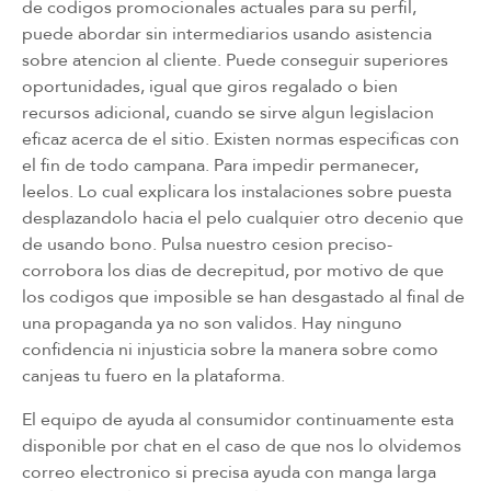
de codigos promocionales actuales para su perfil,
puede abordar sin intermediarios usando asistencia
sobre atencion al cliente. Puede conseguir superiores
oportunidades, igual que giros regalado o bien
recursos adicional, cuando se sirve algun legislacion
eficaz acerca de el sitio. Existen normas especificas con
el fin de todo campana. Para impedir permanecer,
leelos. Lo cual explicara los instalaciones sobre puesta
desplazandolo hacia el pelo cualquier otro decenio que
de usando bono. Pulsa nuestro cesion preciso-
corrobora los dias de decrepitud, por motivo de que
los codigos que imposible se han desgastado al final de
una propaganda ya no son validos. Hay ninguno
confidencia ni injusticia sobre la manera sobre como
canjeas tu fuero en la plataforma.
El equipo de ayuda al consumidor continuamente esta
disponible por chat en el caso de que nos lo olvidemos
correo electronico si precisa ayuda con manga larga