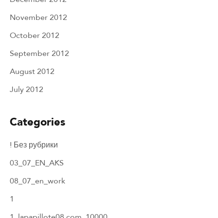
November 2012
October 2012
September 2012
August 2012
July 2012
Categories
! Без рубрики
03_07_EN_AKS
08_07_en_work
1
1_lapapillote08.com_10000