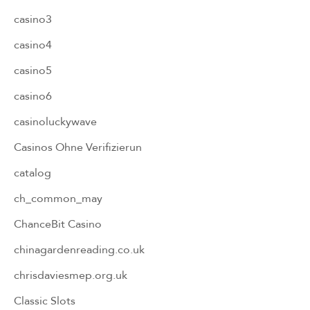
casino3
casino4
casino5
casino6
casinoluckywave
Casinos Ohne Verifizierun
catalog
ch_common_may
ChanceBit Casino
chinagardenreading.co.uk
chrisdaviesmep.org.uk
Classic Slots