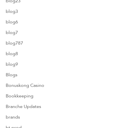
blog23
blog3
blog6
blog7
blog787
blog8
blog9
Blogs
Bonuskong Casino
Bookkeeping
Branche Updates
brands
bt prod