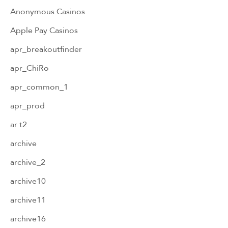
Anonymous Casinos
Apple Pay Casinos
apr_breakoutfinder
apr_ChiRo
apr_common_1
apr_prod
ar t2
archive
archive_2
archive10
archive11
archive16