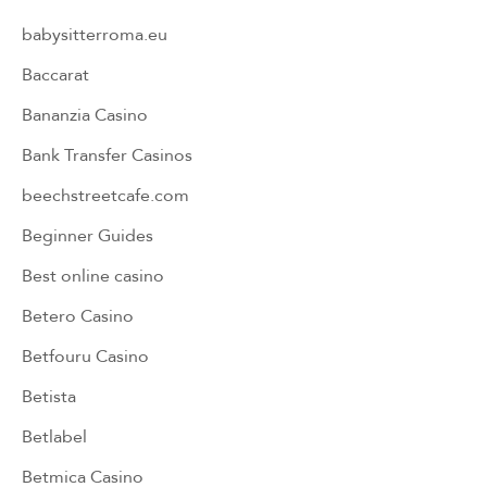
babysitterroma.eu
Baccarat
Bananzia Casino
Bank Transfer Casinos
beechstreetcafe.com
Beginner Guides
Best online casino
Betero Casino
Betfouru Casino
Betista
Betlabel
Betmica Casino