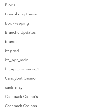
Blogs
Bonuskong Casino
Bookkeeping
Branche Updates
brands
bt prod
bt_,apr_main
bt_apr_common_1
Candybet Casino
canli_may
Cashback Casino's
Cashback Casinos