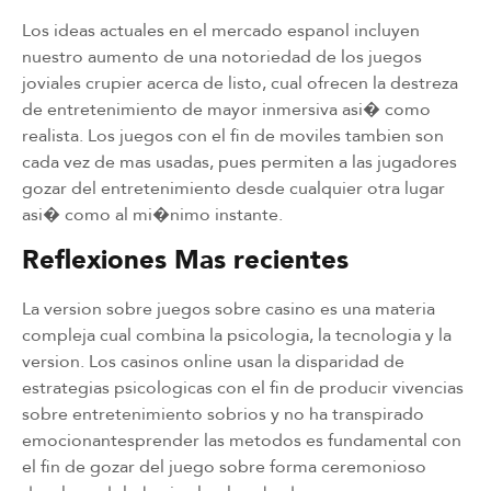
Los ideas actuales en el mercado espanol incluyen
nuestro aumento de una notoriedad de los juegos
joviales crupier acerca de listo, cual ofrecen la destreza
de entretenimiento de mayor inmersiva asi� como
realista. Los juegos con el fin de moviles tambien son
cada vez de mas usadas, pues permiten a las jugadores
gozar del entretenimiento desde cualquier otra lugar
asi� como al mi�nimo instante.
Reflexiones Mas recientes
La version sobre juegos sobre casino es una materia
compleja cual combina la psicologia, la tecnologia y la
version. Los casinos online usan la disparidad de
estrategias psicologicas con el fin de producir vivencias
sobre entretenimiento sobrios y no ha transpirado
emocionantesprender las metodos es fundamental con
el fin de gozar del juego sobre forma ceremonioso