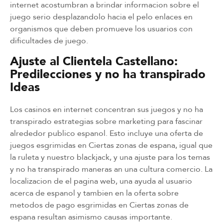
internet acostumbran a brindar informacion sobre el
juego serio desplazandolo hacia el pelo enlaces en
organismos que deben promueve los usuarios con
dificultades de juego.
Ajuste al Clientela Castellano:
Predilecciones y no ha transpirado
Ideas
Los casinos en internet concentran sus juegos y no ha
transpirado estrategias sobre marketing para fascinar
alrededor publico espanol. Esto incluye una oferta de
juegos esgrimidas en Ciertas zonas de espana, igual que
la ruleta y nuestro blackjack, y una ajuste para los temas
y no ha transpirado maneras an una cultura comercio. La
localizacion de el pagina web, una ayuda al usuario
acerca de espanol y tambien en la oferta sobre
metodos de pago esgrimidas en Ciertas zonas de
espana resultan asimismo causas importante.