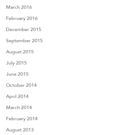
March 2016
February 2016
December 2015
September 2015
August 2015
July 2015
June 2015
October 2014
April 2014
March 2014
February 2014
August 2013