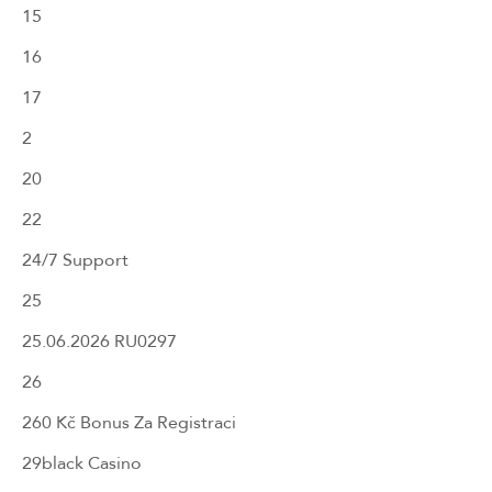
15
16
17
2
20
22
24/7 Support
25
25.06.2026 RU0297
26
260 Kč Bonus Za Registraci
29black Casino