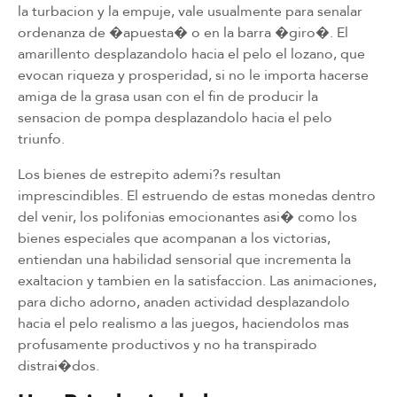
la turbacion y la empuje, vale usualmente para senalar
ordenanza de �apuesta� o en la barra �giro�. El
amarillento desplazandolo hacia el pelo el lozano, que
evocan riqueza y prosperidad, si no le importa hacerse
amiga de la grasa usan con el fin de producir la
sensacion de pompa desplazandolo hacia el pelo
triunfo.
Los bienes de estrepito ademi?s resultan
imprescindibles. El estruendo de estas monedas dentro
del venir, los polifonias emocionantes asi� como los
bienes especiales que acompanan a los victorias,
entiendan una habilidad sensorial que incrementa la
exaltacion y tambien en la satisfaccion. Las animaciones,
para dicho adorno, anaden actividad desplazandolo
hacia el pelo realismo a las juegos, haciendolos mas
profusamente productivos y no ha transpirado
distrai�dos.