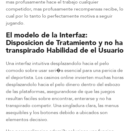
mas profusamente hace el trabajo cualquier
competidor, mas profusamente recompensas recibe, lo
cual por lo tanto lo perfectamente motiva a seguir
jugando.
El modelo de la Interfaz:
Disposicion de Tratamiento y no ha
transpirado Habilidad de el Usuario
Una interfaz intuitiva desplazandolo hacia el pelo
comodo sobre usar seri�a esencial para una pericia de
el deportista. Los casinos online invierten muchas horas
desplazandolo hacia el pelo dinero dentro del esbozo
de las plataformas, asegurandose de que las juegos
resultan faciles sobre encontrar, enterarse y no ha
transpirado competir. Una singladura clara, las menus
asequibles y los botones debido a ubicados son
elementos decisivo.