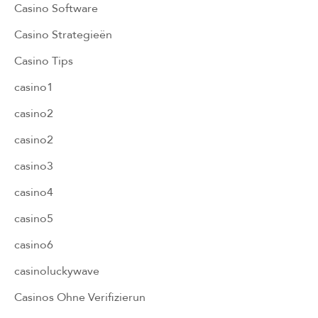
Casino Software
Casino Strategieën
Casino Tips
casino1
casino2
casino2
casino3
casino4
casino5
casino6
casinoluckywave
Casinos Ohne Verifizierun