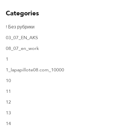
Categories
! Без рубрики
03_07_EN_AKS
08_07_en_work
1
1_lapapillote08.com_10000
10
11
12
13
14