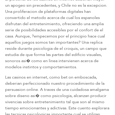
un apogeo sin precedentes, y Chile no es la excepcion.
Una proliferacion de plataformas digitales han
convertido el metodo acerca de cual los espanoles
disfrutan del entretenimiento, ofreciendo una amplia
serie de posibilidades accesibles por el confort de el
casa. Aunque, ?empecemos por el principio hace cual
aquellos juegos somos tan importantes? Una replica
reside durante psicologia de el croquis, un campo que
estudia de que forma las partes del edificio visuales,
sonoros asi� como en linea intervienen acerca de
modelos instintos y comportamientos.
Las casinos en internet, como bet on emboscada,
deberian perfeccionado nuestro procedimiento de la
persuasion online. A traves de una cuidadosa amalgama
sobre diseno asi� como psicologia, alcanzan producir
vivencias sobre entretenimiento tal que son al mismo
tiempo emocionantes y adictivas. Este cuento explorara
las tecnicas psicologicas importante cual se utilizan