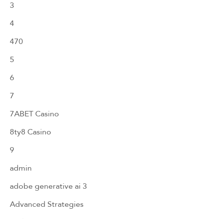
3
4
470
5
6
7
7ABET Casino
8ty8 Casino
9
admin
adobe generative ai 3
Advanced Strategies