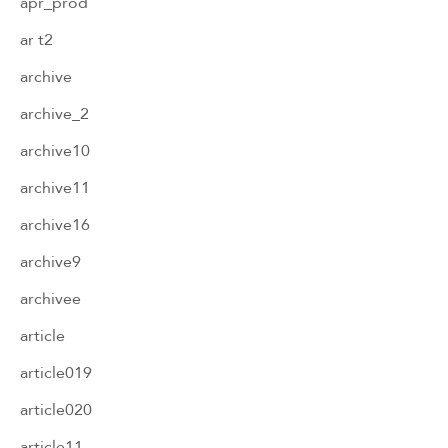
apr_prod
ar t2
archive
archive_2
archive10
archive11
archive16
archive9
archivee
article
article019
article020
article11