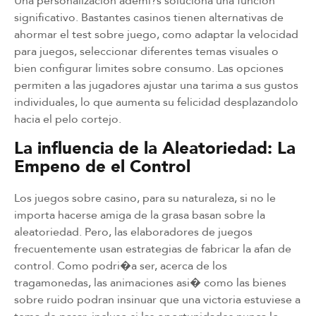
Una personalizacion ademi?s soluciona una funcion
significativo. Bastantes casinos tienen alternativas de
ahormar el test sobre juego, como adaptar la velocidad
para juegos, seleccionar diferentes temas visuales o
bien configurar limites sobre consumo. Las opciones
permiten a las jugadores ajustar una tarima a sus gustos
individuales, lo que aumenta su felicidad desplazandolo
hacia el pelo cortejo.
La influencia de la Aleatoriedad: La
Empeno de el Control
Los juegos sobre casino, para su naturaleza, si no le
importa hacerse amiga de la grasa basan sobre la
aleatoriedad. Pero, las elaboradores de juegos
frecuentemente usan estrategias de fabricar la afan de
control. Como podri�a ser, acerca de los
tragamonedas, las animaciones asi� como las bienes
sobre ruido podran insinuar que una victoria estuviese a