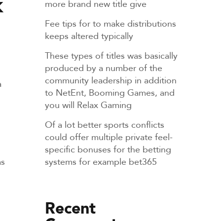
K
more brand new title give
Fee tips for to make distributions
keeps altered typically
These types of titles was basically
produced by a number of the
community leadership in addition
a
to NetEnt, Booming Games, and
you will Relax Gaming
Of a lot better sports conflicts
could offer multiple private feel-
specific bonuses for the betting
as
systems for example bet365
Recent