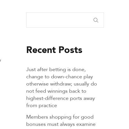
Recent Posts
y
Just after betting is done,
change to down-chance play
otherwise withdraw; usually do
not feed winnings back to
highest-difference ports away
from practice
Members shopping for good
bonuses must always examine