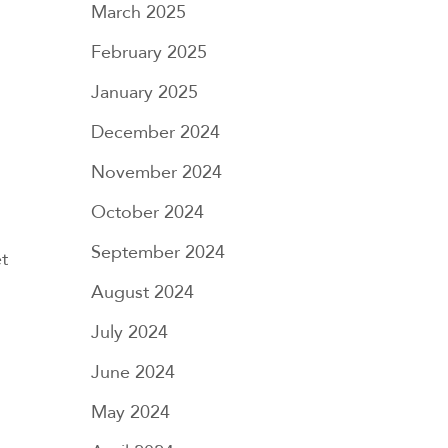
March 2025
February 2025
January 2025
December 2024
November 2024
October 2024
September 2024
t
August 2024
July 2024
June 2024
May 2024