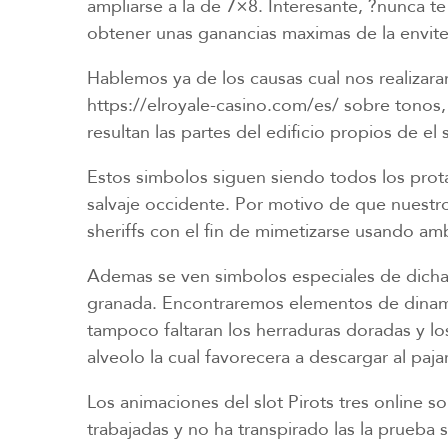
ampliarse a la de 7×8. Interesante, ?nunca 
obtener unas ganancias maximas de la envite i
Hablemos ya de los causas cual nos realizara
https://elroyale-casino.com/es/
sobre tonos,
resultan las partes del edificio propios de el s
Estos simbolos siguen siendo todos los prota
salvaje occidente. Por motivo de que nuestro
sheriffs con el fin de mimetizarse usando amb
Ademas se ven simbolos especiales de dicha 
granada. Encontraremos elementos de dinamit
tampoco faltaran los herraduras doradas y lo
alveolo la cual favorecera a descargar al paja
Los animaciones del slot Pirots tres online 
trabajadas y no ha transpirado las la prueba