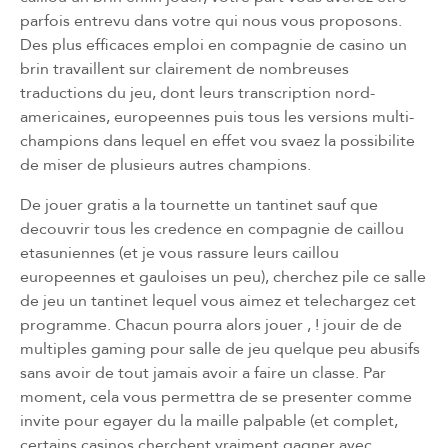
parfois entrevu dans votre qui nous vous proposons.
Des plus efficaces emploi en compagnie de casino un
brin travaillent sur clairement de nombreuses
traductions du jeu, dont leurs transcription nord-
americaines, europeennes puis tous les versions multi-
champions dans lequel en effet vou svaez la possibilite
de miser de plusieurs autres champions.
De jouer gratis a la tournette un tantinet sauf que
decouvrir tous les credence en compagnie de caillou
etasuniennes (et je vous rassure leurs caillou
europeennes et gauloises un peu), cherchez pile ce salle
de jeu un tantinet lequel vous aimez et telechargez cet
programme. Chacun pourra alors jouer , ! jouir de de
multiples gaming pour salle de jeu quelque peu abusifs
sans avoir de tout jamais avoir a faire un classe. Par
moment, cela vous permettra de se presenter comme
invite pour egayer du la maille palpable (et complet,
certains casinos cherchent vraiment gagner avec