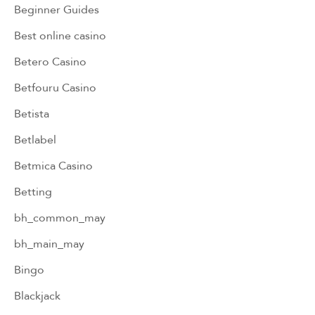
Beginner Guides
Best online casino
Betero Casino
Betfouru Casino
Betista
Betlabel
Betmica Casino
Betting
bh_common_may
bh_main_may
Bingo
Blackjack