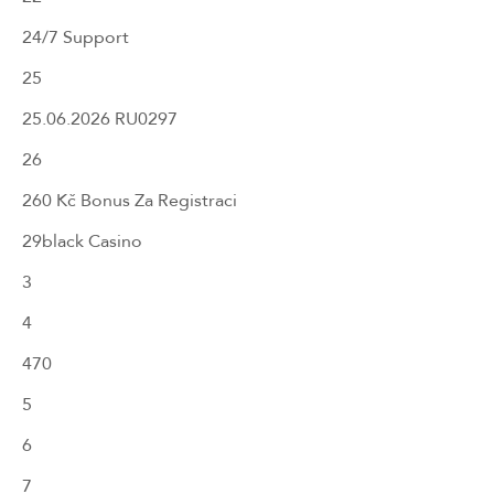
24/7 Support
25
25.06.2026 RU0297
26
260 Kč Bonus Za Registraci
29black Casino
3
4
470
5
6
7