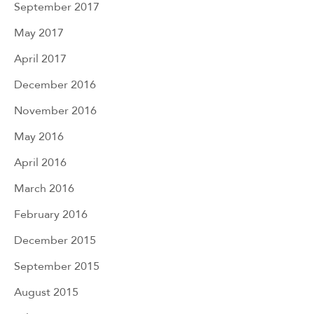
September 2017
May 2017
April 2017
December 2016
November 2016
May 2016
April 2016
March 2016
February 2016
December 2015
September 2015
August 2015