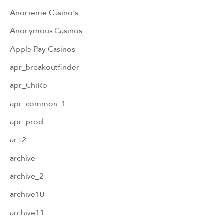
Anonieme Casino's
Anonymous Casinos
Apple Pay Casinos
apr_breakoutfinder
apr_ChiRo
apr_common_1
apr_prod
ar t2
archive
archive_2
archive10
archive11