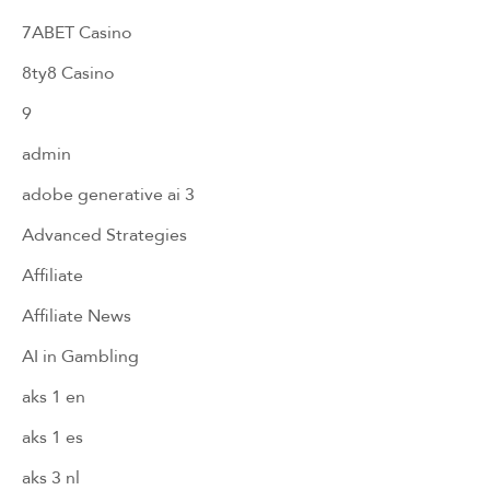
7ABET Casino
8ty8 Casino
9
admin
adobe generative ai 3
Advanced Strategies
Affiliate
Affiliate News
AI in Gambling
aks 1 en
aks 1 es
aks 3 nl