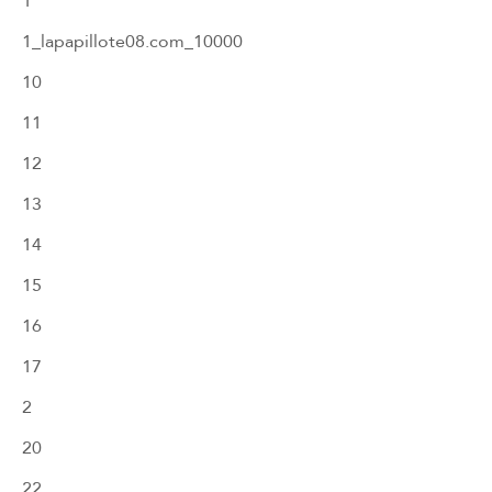
1
1_lapapillote08.com_10000
10
11
12
13
14
15
16
17
2
20
22