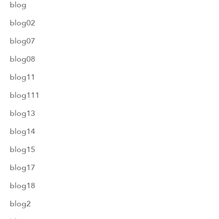
blog
blog02
blog07
blog08
blog11
blog111
blog13
blog14
blog15
blog17
blog18
blog2