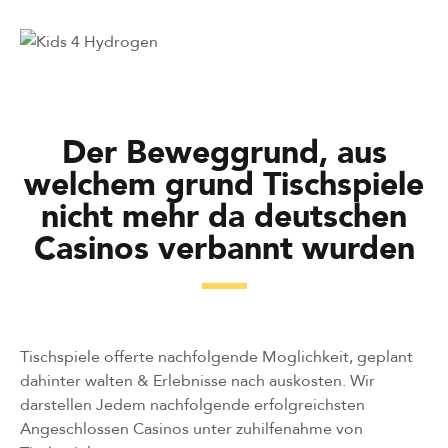
Der Beweggrund, aus
welchem grund Tischspiele
nicht mehr da deutschen
Casinos verbannt wurden
Tischspiele offerte nachfolgende Moglichkeit, geplant
dahinter walten & Erlebnisse nach auskosten. Wir
darstellen Jedem nachfolgende erfolgreichsten
Angeschlossen Casinos unter zuhilfenahme von