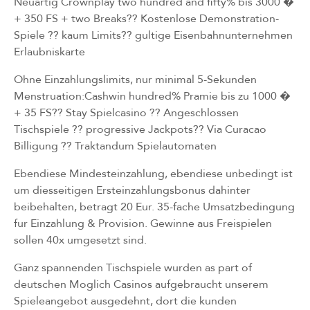
Neuartig Crownplay two hundred and fifty% bis 3000 �
+ 350 FS + two Breaks?? Kostenlose Demonstration-
Spiele ?? kaum Limits?? gultige Eisenbahnunternehmen
Erlaubniskarte
Ohne Einzahlungslimits, nur minimal 5-Sekunden
Menstruation:Cashwin hundred% Pramie bis zu 1000 �
+ 35 FS?? Stay Spielcasino ?? Angeschlossen
Tischspiele ?? progressive Jackpots?? Via Curacao
Billigung ?? Traktandum Spielautomaten
Ebendiese Mindesteinzahlung, ebendiese unbedingt ist
um diesseitigen Ersteinzahlungsbonus dahinter
beibehalten, betragt 20 Eur. 35-fache Umsatzbedingung
fur Einzahlung & Provision. Gewinne aus Freispielen
sollen 40x umgesetzt sind.
Ganz spannenden Tischspiele wurden as part of
deutschen Moglich Casinos aufgebraucht unserem
Spieleangebot ausgedehnt, dort die kunden