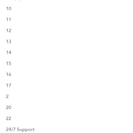
10
11
12
13
14
15
16
17
2
20
22
24/7 Support