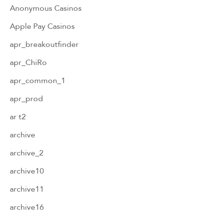
Anonymous Casinos
Apple Pay Casinos
apr_breakoutfinder
apr_ChiRo
apr_common_1
apr_prod
ar t2
archive
archive_2
archive10
archive11
archive16