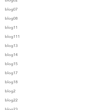
blog02
blog07
blog08
blog11
blog111
blog13
blog14
blog15
blog17
blog18
blog2
blog22
blog23