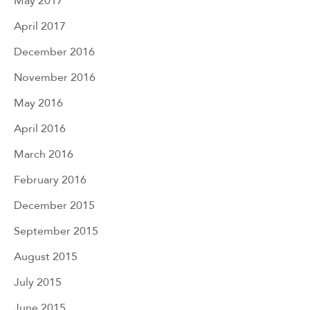
May 2017
April 2017
December 2016
November 2016
May 2016
April 2016
March 2016
February 2016
December 2015
September 2015
August 2015
July 2015
June 2015