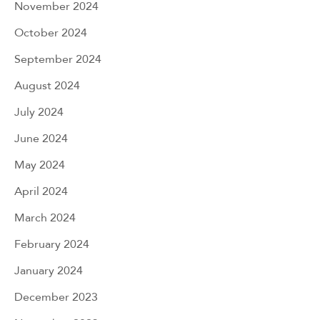
November 2024
October 2024
September 2024
August 2024
July 2024
June 2024
May 2024
April 2024
March 2024
February 2024
January 2024
December 2023