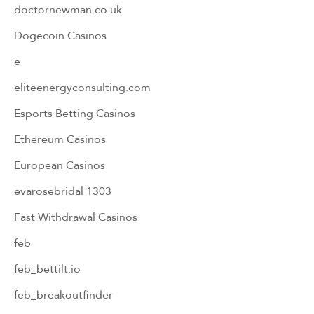
doctornewman.co.uk
Dogecoin Casinos
e
eliteenergyconsulting.com
Esports Betting Casinos
Ethereum Casinos
European Casinos
evarosebridal 1303
Fast Withdrawal Casinos
feb
feb_bettilt.io
feb_breakoutfinder