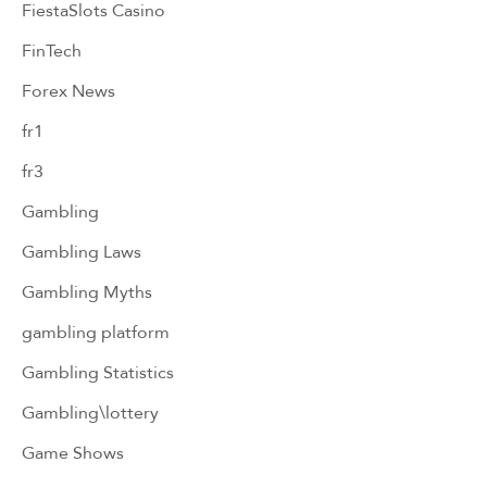
FiestaSlots Casino
FinTech
Forex News
fr1
fr3
Gambling
Gambling Laws
Gambling Myths
gambling platform
Gambling Statistics
Gambling\lottery
Game Shows