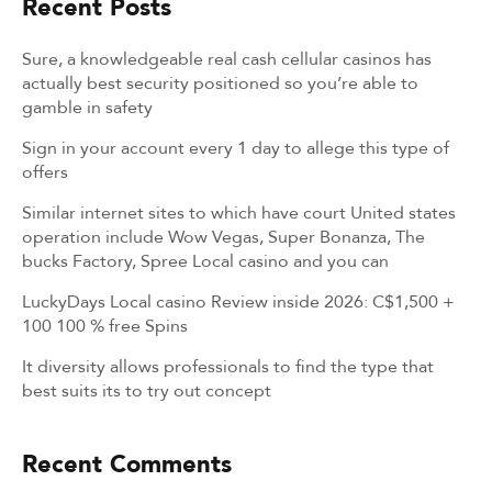
Recent Posts
Sure, a knowledgeable real cash cellular casinos has
actually best security positioned so you’re able to
gamble in safety
Sign in your account every 1 day to allege this type of
offers
Similar internet sites to which have court United states
operation include Wow Vegas, Super Bonanza, The
bucks Factory, Spree Local casino and you can
LuckyDays Local casino Review inside 2026: C$1,500 +
100 100 % free Spins
It diversity allows professionals to find the type that
best suits its to try out concept
Recent Comments