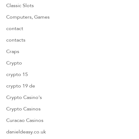
Classic Slots
Computers, Games
contact
contacts
Craps
Crypto
crypto 15
crypto 19 de
Crypto Casino's
Crypto Casinos
Curacao Casinos
danieldeasy.co.uk