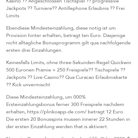
Kasino ?? Angeschlossen Tischspiel ?? progressive
Jackpots ?? Turniere?? Antillephone Erlaubnis ?? Frei
Limits
Ebendiese Mindesteinzahlung, diese notig ist um
Provision hinter erhalten, betragt ten Euro. Dasjenige
nicht alltagliche Bonusprogramm gilt qua nachfolgende
ersten drei Einzahlungen.
Keinesfalls Limits, ohne three-Sekunden-Regel:Quickwin
500 Euronen Pramie + 250 Freispiele?? Tischspiele ??
Jackpots ?? Live-Casino?? Qua Curacao Erlaubniskarte
?? Kick unvermischt
Diese Mindesteinzahlung, um 000%
Ersteinzahlungsbonus ferner 300 Freispiele nachdem
erhalten,
https://plinkoapp-de.com/
betragt 12 Euro.
Die ersten 20 Bonusspins mussen innerer 22 Stunden in
der ersten Einzahlung werden that is aktiviert.