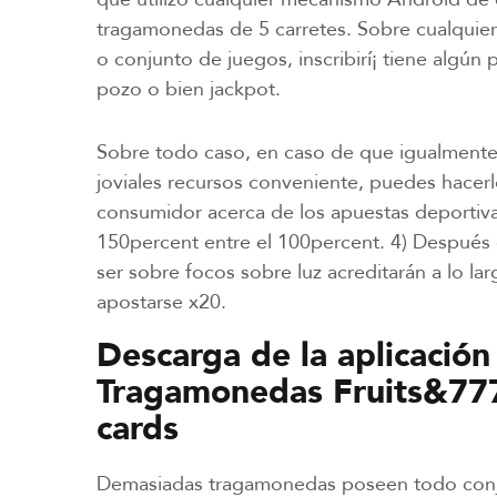
tragamonedas de 5 carretes. Sobre cualquier
o conjunto de juegos, inscribirí¡ tiene algú
pozo o bien jackpot.
Sobre todo caso, en caso de que igualmente 
joviales recursos conveniente, puedes hacerlo
consumidor acerca de los apuestas deportiv
150percent entre el 100percent. 4) Después d
ser sobre focos sobre luz acreditarán a lo l
apostarse x20.
Descarga de la aplicación
Tragamonedas Fruits&777s
cards
Demasiadas tragamonedas poseen todo conju