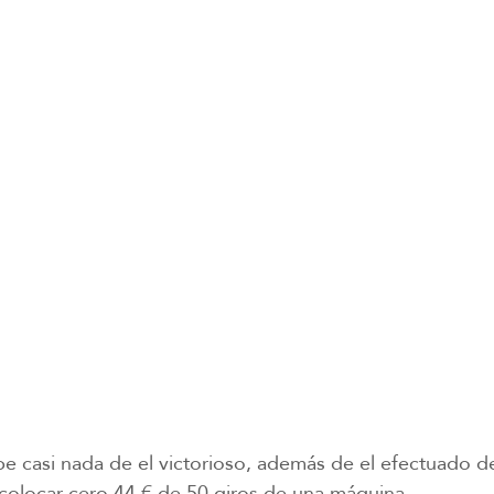
be casi nada de el victorioso, además de el efectuado d
colocar cero,44 € de 50 giros de una máquina