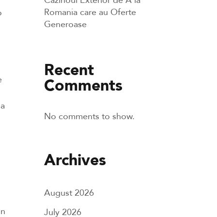
Romania care au Oferte
o
Generoase
Recent
Comments
e
 a
No comments to show.
Archives
August 2026
on
July 2026