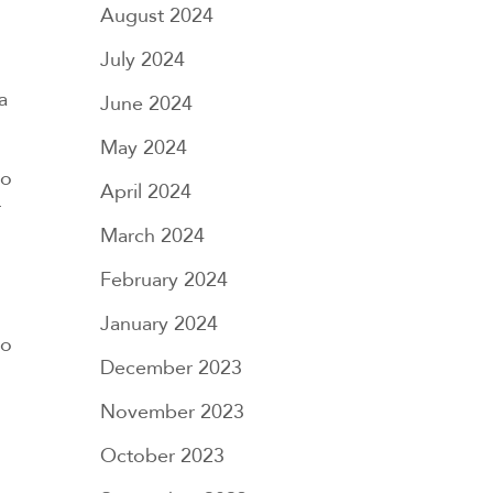
August 2024
July 2024
a
June 2024
May 2024
ro
April 2024
r
March 2024
February 2024
January 2024
no
December 2023
November 2023
October 2023