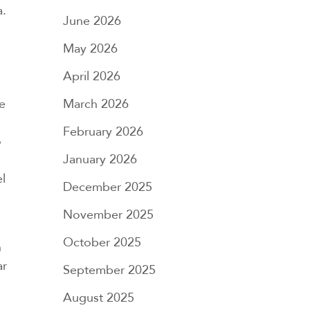
a.
June 2026
May 2026
April 2026
e
March 2026
February 2026
o
January 2026
l
December 2025
November 2025
October 2025
n
ar
September 2025
August 2025