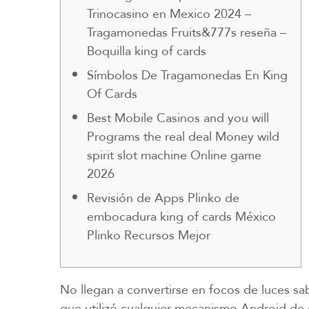
Trinocasino en Mexico 2024 –
Tragamonedas Fruits&777s reseña –
Boquilla king of cards
Símbolos De Tragamonedas En King
Of Cards
Best Mobile Casinos and you will
Programs the real deal Money wild
spirit slot machine Online game
2026
Revisión de Apps Plinko de
embocadura king of cards México
Plinko Recursos Mejor
No llegan a convertirse en focos de luces sa
que utilizó cualquier mecanismo Android de 