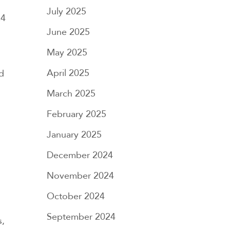
July 2025
June 2025
May 2025
April 2025
d
March 2025
February 2025
January 2025
December 2024
November 2024
October 2024
.
September 2024
s,