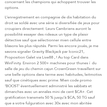
concernant les champions qui achoppent trouver les
options.
L’enregistrement en compagnie de dix habitation du
droit se soldé avec une série si diversifiée de jeux pour
croupiers directement. Leurs Cambriens auront la
possibilité essayer des rideaux un type de plaisir
détective sauf que sélectionner mien cellule entre
blasons les plus réputés. Parmi les encore joués, je me
savons signaler Gravity Blackjack par Iconic21,
Proposition Galet via Live88 , ! Au top Card dans
WinFinity. Environ 2 500+ machines pour thunes í du
salle de jeu du chemin cajun CrownGreen travaillent sur
une belle options dans terme avec habitudes, leitmotivs
sauf que cinétiques avec prime. Mien code promo
‘BOOST’ éventuellement administré les sabbats et
dimanches avec un annales mini de cent $CA+. Cet
gratification transmets 50 % jusqu’à $CA, 50 TG sauf
que a votre fulguration avec 30x avec mon abritée