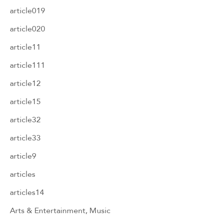
article019
article020
article11
article111
article12
article15
article32
article33
article9
articles
articles14
Arts & Entertainment, Music