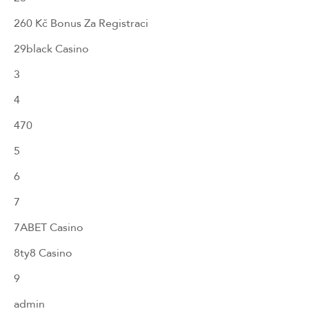
260 Kč Bonus Za Registraci
29black Casino
3
4
470
5
6
7
7ABET Casino
8ty8 Casino
9
admin