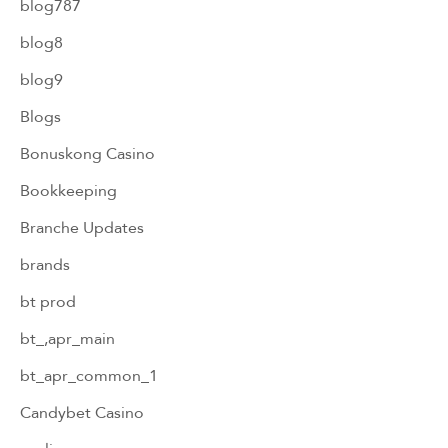
blog787
blog8
blog9
Blogs
Bonuskong Casino
Bookkeeping
Branche Updates
brands
bt prod
bt_,apr_main
bt_apr_common_1
Candybet Casino