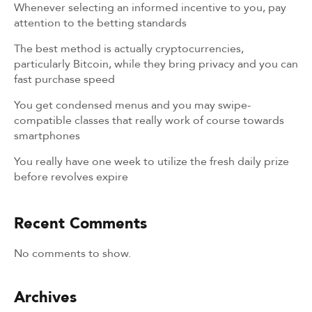
Whenever selecting an informed incentive to you, pay
attention to the betting standards
The best method is actually cryptocurrencies,
particularly Bitcoin, while they bring privacy and you can
fast purchase speed
You get condensed menus and you may swipe-
compatible classes that really work of course towards
smartphones
You really have one week to utilize the fresh daily prize
before revolves expire
Recent Comments
No comments to show.
Archives