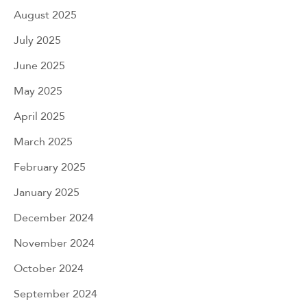
August 2025
July 2025
June 2025
May 2025
April 2025
March 2025
February 2025
January 2025
December 2024
November 2024
October 2024
September 2024