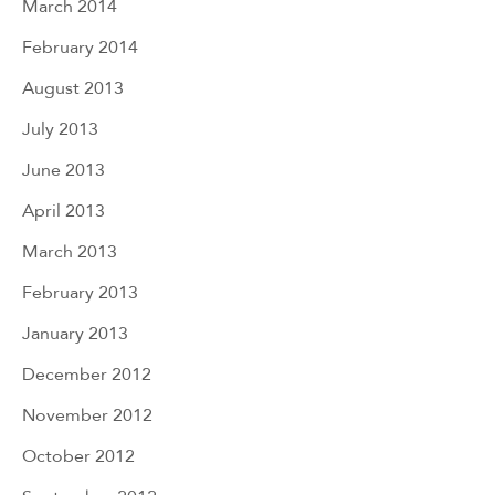
March 2014
February 2014
August 2013
July 2013
June 2013
April 2013
March 2013
February 2013
January 2013
December 2012
November 2012
October 2012