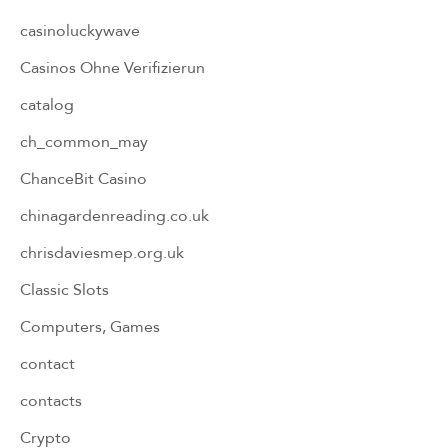
casinoluckywave
Casinos Ohne Verifizierun
catalog
ch_common_may
ChanceBit Casino
chinagardenreading.co.uk
chrisdaviesmep.org.uk
Classic Slots
Computers, Games
contact
contacts
Crypto