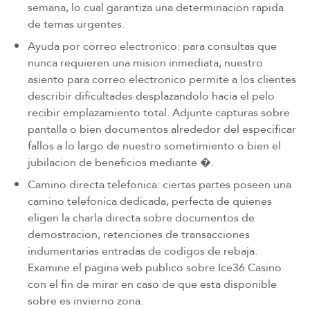
semana, lo cual garantiza una determinacion rapida
de temas urgentes.
Ayuda por correo electronico: para consultas que
nunca requieren una mision inmediata, nuestro
asiento para correo electronico permite a los clientes
describir dificultades desplazandolo hacia el pelo
recibir emplazamiento total. Adjunte capturas sobre
pantalla o bien documentos alrededor del especificar
fallos a lo largo de nuestro sometimiento o bien el
jubilacion de beneficios mediante �.
Camino directa telefonica: ciertas partes poseen una
camino telefonica dedicada, perfecta de quienes
eligen la charla directa sobre documentos de
demostracion, retenciones de transacciones
indumentarias entradas de codigos de rebaja.
Examine el pagina web publico sobre Ice36 Casino
con el fin de mirar en caso de que esta disponible
sobre es invierno zona.