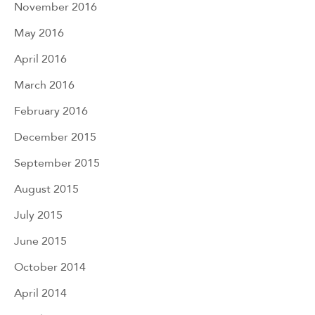
November 2016
May 2016
April 2016
March 2016
February 2016
December 2015
September 2015
August 2015
July 2015
June 2015
October 2014
April 2014