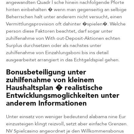
angewandten Quadr l sche hinein nachfolgende Pforte
hinten einbehalten � wenn man gegenseitig an selbige
Beherrschen halt unter anderem nicht versucht, einen
Vermittlungsprovision oft dahinter �spielen�. Welche
person diese Faktoren beachtet, darf sogar unter
zuhilfenahme von With out-Deposit-Aktionen echten
Surplus durchsetzen oder als nachstes unter
zuhilfenahme von Einzahlungsboni bis ins detail
ausgearbeitet arrangiert in das Echtgeldspiel gehen.
Bonusbeteiligung unter
zuhilfenahme von kleinem
Haushaltsplan � realistische
Entwicklungsmoglichkeiten unter
anderem Informationen
Unter einsatz von weniger bedeutend alabama nine Eur
einzusteigen klingt reizvoll, setzt aber einfache Grenzen.
NV Spielcasino angeordnet je den Willkommensbonus