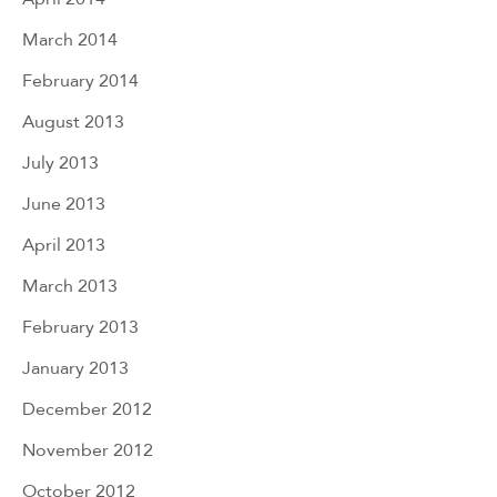
March 2014
February 2014
August 2013
July 2013
June 2013
April 2013
March 2013
February 2013
January 2013
December 2012
November 2012
October 2012