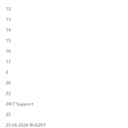
12
13
14
15
16
17
2
20
22
24/7 Support
25
25.06.2026 RU0297