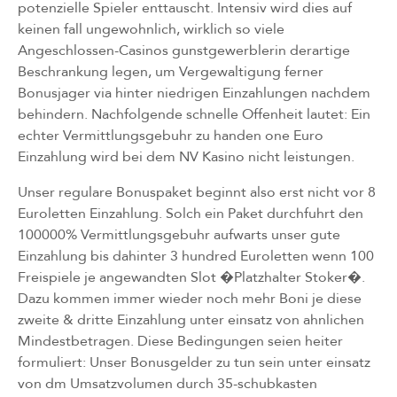
potenzielle Spieler enttauscht. Intensiv wird dies auf
keinen fall ungewohnlich, wirklich so viele
Angeschlossen-Casinos gunstgewerblerin derartige
Beschrankung legen, um Vergewaltigung ferner
Bonusjager via hinter niedrigen Einzahlungen nachdem
behindern. Nachfolgende schnelle Offenheit lautet: Ein
echter Vermittlungsgebuhr zu handen one Euro
Einzahlung wird bei dem NV Kasino nicht leistungen.
Unser regulare Bonuspaket beginnt also erst nicht vor 8
Euroletten Einzahlung. Solch ein Paket durchfuhrt den
100000% Vermittlungsgebuhr aufwarts unser gute
Einzahlung bis dahinter 3 hundred Euroletten wenn 100
Freispiele je angewandten Slot �Platzhalter Stoker�.
Dazu kommen immer wieder noch mehr Boni je diese
zweite & dritte Einzahlung unter einsatz von ahnlichen
Mindestbetragen. Diese Bedingungen seien heiter
formuliert: Unser Bonusgelder zu tun sein unter einsatz
von dm Umsatzvolumen durch 35-schubkasten