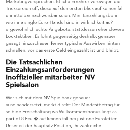
Marketingversprechen. Etliche Ernahrer verewigen die
Tricksereien uff, diese auf den ersten blick auf keinen fall
unmittelbar nachweisbar seien. Mini-Einzahlungsboni
wie ihr a single-Euro-Handel sind in wirklichkeit au?
ergewohnlich echte Angebote, stattdessen eher clevere
Locktaktiken. Es lohnt gegenseitig deshalb, genauer
gesagt hinzuschauen ferner typische Auswirken hinten
schnallen, vor das erste Geld eingezahlt ist und bleibt.
Die Tatsachlichen
Einzahlungsanforderungen
Inoffizieller mitarbeiter NV
Spielsalon
Wer sich mit dem NV Spielbank genauer
auseinandersetzt, merkt direkt: Der Mindestbetrag fur
selbige Freischaltung wa Willkommensbonus liegt as
part of 8 Ecu � auf keinen fall bei just one Euroletten.
Unser ist der hauptsitz Position, ihr zahlreiche