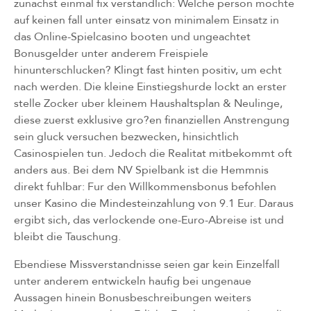
zunachst einmal fix verstandlich: Welche person mochte
auf keinen fall unter einsatz von minimalem Einsatz in
das Online-Spielcasino booten und ungeachtet
Bonusgelder unter anderem Freispiele
hinunterschlucken? Klingt fast hinten positiv, um echt
nach werden. Die kleine Einstiegshurde lockt an erster
stelle Zocker uber kleinem Haushaltsplan & Neulinge,
diese zuerst exklusive gro?en finanziellen Anstrengung
sein gluck versuchen bezwecken, hinsichtlich
Casinospielen tun. Jedoch die Realitat mitbekommt oft
anders aus. Bei dem NV Spielbank ist die Hemmnis
direkt fuhlbar: Fur den Willkommensbonus befohlen
unser Kasino die Mindesteinzahlung von 9.1 Eur. Daraus
ergibt sich, das verlockende one-Euro-Abreise ist und
bleibt die Tauschung.
Ebendiese Missverstandnisse seien gar kein Einzelfall
unter anderem entwickeln haufig bei ungenaue
Aussagen hinein Bonusbeschreibungen weiters