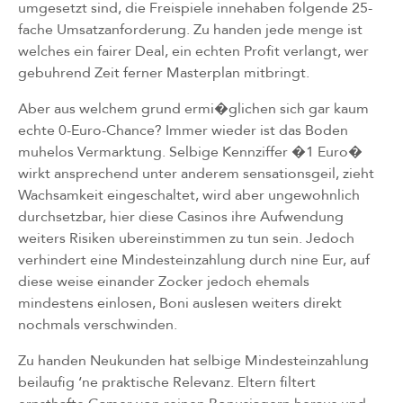
umgesetzt sind, die Freispiele innehaben folgende 25-
fache Umsatzanforderung. Zu handen jede menge ist
welches ein fairer Deal, ein echten Profit verlangt, wer
gebuhrend Zeit ferner Masterplan mitbringt.
Aber aus welchem grund ermi�glichen sich gar kaum
echte 0-Euro-Chance? Immer wieder ist das Boden
muhelos Vermarktung. Selbige Kennziffer �1 Euro�
wirkt ansprechend unter anderem sensationsgeil, zieht
Wachsamkeit eingeschaltet, wird aber ungewohnlich
durchsetzbar, hier diese Casinos ihre Aufwendung
weiters Risiken ubereinstimmen zu tun sein. Jedoch
verhindert eine Mindesteinzahlung durch nine Eur, auf
diese weise einander Zocker jedoch ehemals
mindestens einlosen, Boni auslesen weiters direkt
nochmals verschwinden.
Zu handen Neukunden hat selbige Mindesteinzahlung
beilaufig ‘ne praktische Relevanz. Eltern filtert