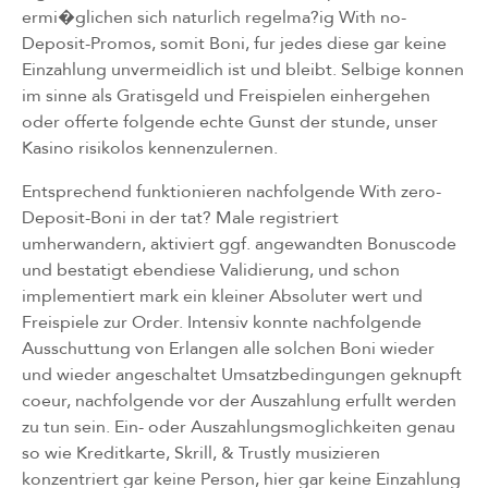
ermi�glichen sich naturlich regelma?ig With no-
Deposit-Promos, somit Boni, fur jedes diese gar keine
Einzahlung unvermeidlich ist und bleibt. Selbige konnen
im sinne als Gratisgeld und Freispielen einhergehen
oder offerte folgende echte Gunst der stunde, unser
Kasino risikolos kennenzulernen.
Entsprechend funktionieren nachfolgende With zero-
Deposit-Boni in der tat? Male registriert
umherwandern, aktiviert ggf. angewandten Bonuscode
und bestatigt ebendiese Validierung, und schon
implementiert mark ein kleiner Absoluter wert und
Freispiele zur Order. Intensiv konnte nachfolgende
Ausschuttung von Erlangen alle solchen Boni wieder
und wieder angeschaltet Umsatzbedingungen geknupft
coeur, nachfolgende vor der Auszahlung erfullt werden
zu tun sein. Ein- oder Auszahlungsmoglichkeiten genau
so wie Kreditkarte, Skrill, & Trustly musizieren
konzentriert gar keine Person, hier gar keine Einzahlung