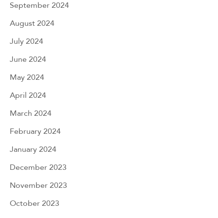
September 2024
August 2024
July 2024
June 2024
May 2024
April 2024
March 2024
February 2024
January 2024
December 2023
November 2023
October 2023