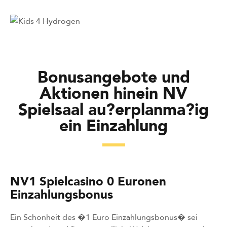
Bonusangebote und
Aktionen hinein NV
Spielsaal au?erplanma?ig
ein Einzahlung
NV1 Spielcasino 0 Euronen
Einzahlungsbonus
Ein Schonheit des �1 Euro Einzahlungsbonus� sei