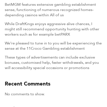
BetMGM features extensive gambling establishment
sense, functioning of numerous recognized homes-
depending casinos within All of us
While DraftKings enjoys aggressive alive chances, I
might still recommend opportunity hunting with other
workers such as for example betPARX
We’re pleased to tune in to you will be experiencing the
sense at the 11Croco Gambling establishment
These types of advertisements can include exclusive
bonuses, customised help, faster withdrawals, and you
will accessibility special occasions or promotions
Recent Comments
No comments to show.