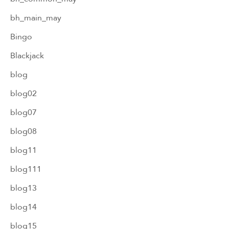
bh_main_may
Bingo
Blackjack
blog
blog02
blog07
blog08
blog11
blog111
blog13
blog14
blog15