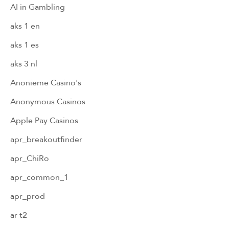
AI in Gambling
aks 1 en
aks 1 es
aks 3 nl
Anonieme Casino's
Anonymous Casinos
Apple Pay Casinos
apr_breakoutfinder
apr_ChiRo
apr_common_1
apr_prod
ar t2