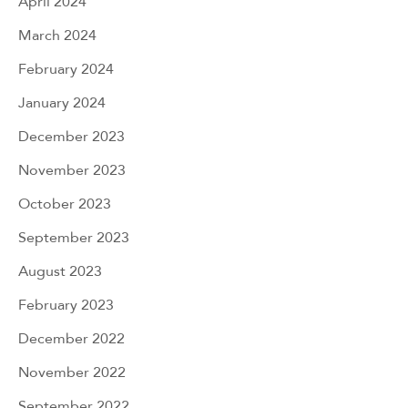
April 2024
March 2024
February 2024
January 2024
December 2023
November 2023
October 2023
September 2023
August 2023
February 2023
December 2022
November 2022
September 2022