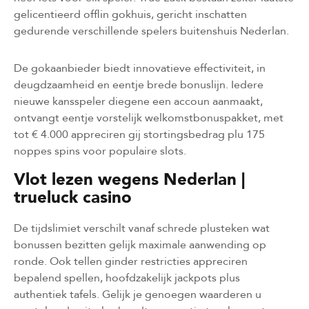
gelicentieerd offlin gokhuis, gericht inschatten
gedurende verschillende spelers buitenshuis Nederlan.
De gokaanbieder biedt innovatieve effectiviteit, in
deugdzaamheid en eentje brede bonuslijn. Iedere
nieuwe kansspeler diegene een accoun aanmaakt,
ontvangt eentje vorstelijk welkomstbonuspakket, met
tot € 4.000 appreciren gij stortingsbedrag plu 175
noppes spins voor populaire slots.
Vlot lezen wegens Nederlan |
trueluck casino
De tijdslimiet verschilt vanaf schrede plusteken wat
bonussen bezitten gelijk maximale aanwending op
ronde. Ook tellen ginder restricties appreciren
bepalend spellen, hoofdzakelijk jackpots plus
authentiek tafels. Gelijk je genoegen waarderen u