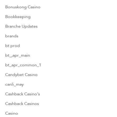
Bonuskong Casino
Bookkeeping
Branche Updates
brands
bt prod
bt_,apr_main
bt_apr_common_1
Candybet Casino
canli_may
Cashback Casino's
Cashback Casinos
Casino