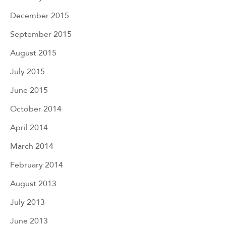
December 2015
September 2015
August 2015
July 2015
June 2015
October 2014
April 2014
March 2014
February 2014
August 2013
July 2013
June 2013