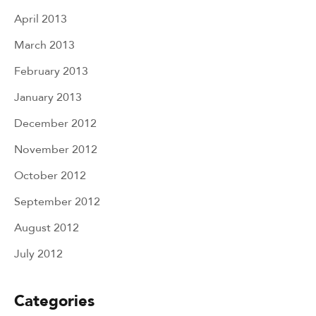
April 2013
March 2013
February 2013
January 2013
December 2012
November 2012
October 2012
September 2012
August 2012
July 2012
Categories