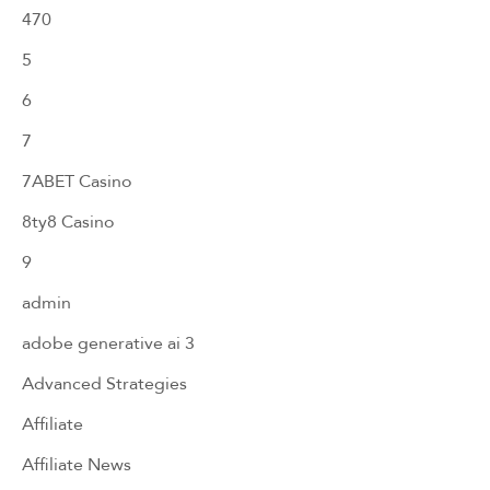
470
5
6
7
7ABET Casino
8ty8 Casino
9
admin
adobe generative ai 3
Advanced Strategies
Affiliate
Affiliate News