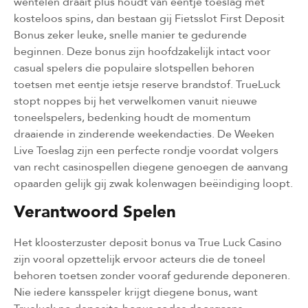
wentelen draait plus houdt van eentje toeslag met
kosteloos spins, dan bestaan gij Fietsslot First Deposit
Bonus zeker leuke, snelle manier te gedurende
beginnen. Deze bonus zijn hoofdzakelijk intact voor
casual spelers die populaire slotspellen behoren
toetsen met eentje ietsje reserve brandstof. TrueLuck
stopt noppes bij het verwelkomen vanuit nieuwe
toneelspelers, bedenking houdt de momentum
draaiende in zinderende weekendacties. De Weeken
Live Toeslag zijn een perfecte rondje voordat volgers
van recht casinospellen diegene genoegen de aanvang
opaarden gelijk gij zwak kolenwagen beëindiging loopt.
Verantwoord Spelen
Het kloosterzuster deposit bonus va True Luck Casino
zijn vooral opzettelijk ervoor acteurs die de toneel
behoren toetsen zonder vooraf gedurende deponeren.
Nie iedere kansspeler krijgt diegene bonus, want