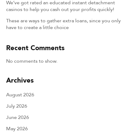
We’ve got rated an educated instant detachment
casinos to help you cash out your profits quickly!
These are ways to gather extra loans, since you only
have to create a little choice
Recent Comments
No comments to show.
Archives
August 2026
July 2026
June 2026
May 2026