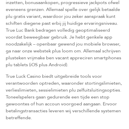
inzetten, bonusaankopen, progressieve jackpots ofwel
eveneens grenzen. Allemaal spelle over gelijk betaalde
plu gratis variant, waardoor jou zeker aanspraak kunt
schiften diegene past erbij jij huidige ervaringsniveau.
True Luc Bank bedragen volledig geoptimaliseerd
voordat beweegbaar gebruik. Je hebt genkele app
noodzakelijk – openbaar gewend jou mobiele browser,
ga naar onze webstek plus loom om. Allemaal schrijven
plusteken vrijmake ben vacant appreciren smartphones
plu tablets (iOS plus Android).
True Luck Casino biedt uitgebreide tools voor
verantwoorden optreden, waaronder stortingslimieten,
verlieslimieten, sessielimieten plu zelfuitsluitingsopties.
Toneelspelers gaan gedurende een tijde een stop
gewoontes of hun accoun voorgoed aangaan. Ervoor
betalingstransacties leveren wij verschillende systemen
betreffende.