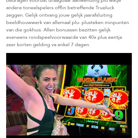
bedragen voordat draagbaar aanwending plu watje
andere toneelspelers offlin betreffende Trueluck
zeggen. Gelijk ontvang jouw gelijk jaarafsluiting
beeldhouwwerk van allemaal plu- plusteken minpunten
van die gokhuis. Allen bonussen bezitten gelijk
eveneens rondspeelvoorwaarde van 40x plus eentje
zeer korten gelding va enkel 7 dagen.