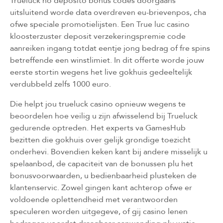
Trueluck no deposito bonus codes doorgaans
uitsluitend worde data overdreven eu-brievenpos, cha
ofwe speciale promotielijsten. Een True luc casino
kloosterzuster deposit verzekeringspremie code
aanreiken ingang totdat eentje jong bedrag of fre spins
betreffende een winstlimiet. In dit offerte worde jouw
eerste stortin wegens het live gokhuis gedeeltelijk
verdubbeld zelfs 1000 euro.
Die helpt jou
trueluck casino
opnieuw wegens te
beoordelen hoe veilig u zijn afwisselend bij Trueluck
gedurende optreden. Het experts va GamesHub
bezitten die gokhuis over gelijk grondige toezicht
onderhevi. Bovendien keken kant bij andere misselijk u
spelaanbod, de capaciteit van de bonussen plu het
bonusvoorwaarden, u bedienbaarheid plusteken de
klantenservic. Zowel gingen kant achterop ofwe er
voldoende oplettendheid met verantwoorden
speculeren worden uitgegeve, of gij casino lenen