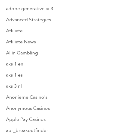
adobe generative ai 3
Advanced Strategies
Affiliate
Affiliate News
AI in Gambling
aks 1 en
aks 1 es
aks 3 nl
Anonieme Casino's
Anonymous Casinos
Apple Pay Casinos
apr_breakoutfinder