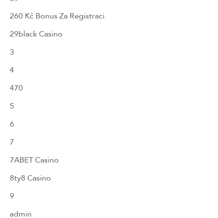
260 Kč Bonus Za Registraci
29black Casino
3
4
470
5
6
7
7ABET Casino
8ty8 Casino
9
admin