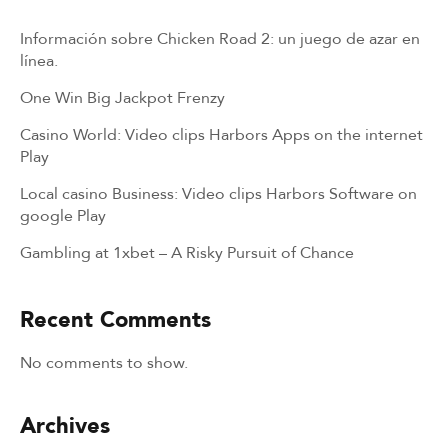
Información sobre Chicken Road 2: un juego de azar en
línea.
One Win Big Jackpot Frenzy
Casino World: Video clips Harbors Apps on the internet
Play
Local casino Business: Video clips Harbors Software on
google Play
Gambling at 1xbet – A Risky Pursuit of Chance
Recent Comments
No comments to show.
Archives