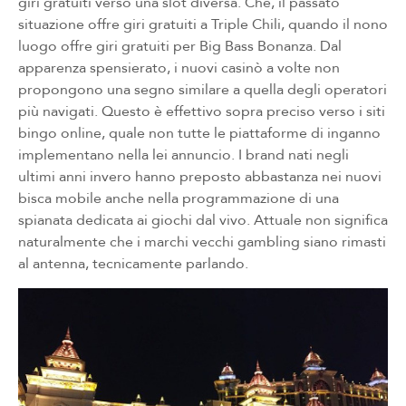
giri gratuiti verso una slot diversa. Che, il passato
situazione offre giri gratuiti a Triple Chili, quando il nono
luogo offre giri gratuiti per Big Bass Bonanza. Dal
apparenza spensierato, i nuovi casinò a volte non
propongono una segno similare a quella degli operatori
più navigati. Questo è effettivo sopra preciso verso i siti
bingo online, quale non tutte le piattaforme di inganno
implementano nella lei annuncio. I brand nati negli
ultimi anni invero hanno preposto abbastanza nei nuovi
bisca mobile anche nella programmazione di una
spianata dedicata ai giochi dal vivo. Attuale non significa
naturalmente che i marchi vecchi gambling siano rimasti
al antenna, tecnicamente parlando.