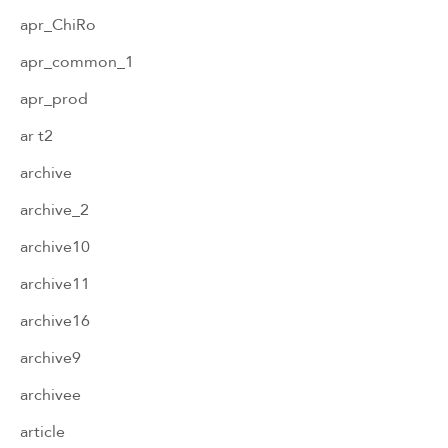
apr_ChiRo
apr_common_1
apr_prod
ar t2
archive
archive_2
archive10
archive11
archive16
archive9
archivee
article