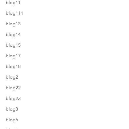
blog11
blog111
blog13
blog14
blog15
blog17
blog18
blog2
blog22
blog23
blog3
blog6