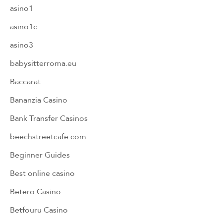
asino1
asino1c
asino3
babysitterroma.eu
Baccarat
Bananzia Casino
Bank Transfer Casinos
beechstreetcafe.com
Beginner Guides
Best online casino
Betero Casino
Betfouru Casino