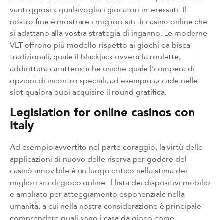
vantaggiosi a qualsivoglia i giocatori interessati. Il
nostro fine è mostrare i migliori siti di casino online che
si adattano alla vostra strategia di inganno. Le moderne
VLT offrono più modello rispetto ai giochi da bisca
tradizionali, quale il blackjack ovvero la roulette,
addirittura caratteristiche uniche quale l’compera di
opzioni di incontro speciali, ad esempio accade nelle
slot qualora puoi acquisire il round gratifica.
Legislation for online casinos con
Italy
Ad esempio avvertito nel parte coraggio, la virtù delle
applicazioni di nuovo delle riserva per godere del
casinò amovibile è un luogo critico nella stima dei
migliori siti di gioco online. Il lista dei dispositivi mobilio
è ampliato per atteggiamento esponenziale nella
umanità, a cui nella nostra considerazione è principale
comprendere quali sono i casa da gioco come