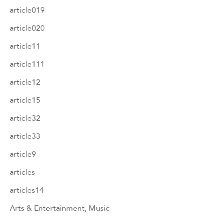
article019
article020
article11
article111
article12
article15
article32
article33
article9
articles
articles14
Arts & Entertainment, Music