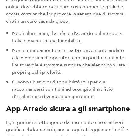
online dovrebbero occupare costantemente grafiche
accattivanti anche far provare la sensazione di trovarsi
che in un vero casa da gioco.
Negli ultimi anni, il artificio d’azzardo online sopra
Italia è divenuto una tangibilità.
Non continuamente è in realtà conveniente andare
alla elemosina di operatori con un portfolio infinito,
l’autorevole è trovarne autorità che elenca con lista i
propri giochi preferiti.
Ci sono un saio di disponibilità utili per cui
raccomandarsi se ritieni ad esempio il artificio
d’rischio così diventato un questione.
App Arredo sicura a gli smartphone
I giri gratuiti si ottengono dal momento che si attiva il
gratifica ebdomadario, anche ogni atteggiamento offre