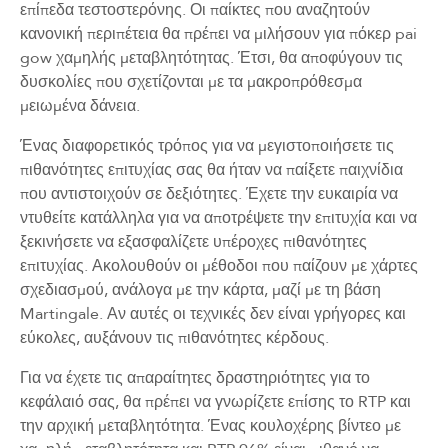
επίπεδα τεστοστερόνης. Οι παίκτες που αναζητούν
κανονική περιπέτεια θα πρέπει να μιλήσουν για πόκερ pai
gow χαμηλής μεταβλητότητας. Έτσι, θα αποφύγουν τις
δυσκολίες που σχετίζονται με τα μακροπρόθεσμα
μειωμένα δάνεια.
Ένας διαφορετικός τρόπος για να μεγιστοποιήσετε τις
πιθανότητες επιτυχίας σας θα ήταν να παίξετε παιχνίδια
που αντιστοιχούν σε δεξιότητες. Έχετε την ευκαιρία να
ντυθείτε κατάλληλα για να αποτρέψετε την επιτυχία και να
ξεκινήσετε να εξασφαλίζετε υπέροχες πιθανότητες
επιτυχίας. Ακολουθούν οι μέθοδοι που παίζουν με χάρτες
σχεδιασμού, ανάλογα με την κάρτα, μαζί με τη βάση
Martingale. Αν αυτές οι τεχνικές δεν είναι γρήγορες και
εύκολες, αυξάνουν τις πιθανότητες κέρδους.
Για να έχετε τις απαραίτητες δραστηριότητες για το
κεφάλαιό σας, θα πρέπει να γνωρίζετε επίσης το RTP και
την αρχική μεταβλητότητα. Ένας κουλοχέρης βίντεο με