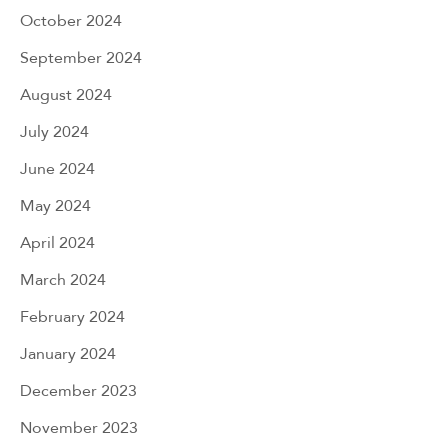
October 2024
September 2024
August 2024
July 2024
June 2024
May 2024
April 2024
March 2024
February 2024
January 2024
December 2023
November 2023