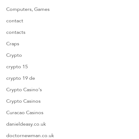
Computers, Games
contact
contacts
Craps
Crypto
crypto 15
crypto 19 de
Crypto Casino's
Crypto Casinos
Curacao Casinos
danieldeasy.co.uk
doctornewman.co.uk