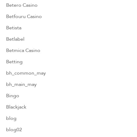
Betero Casino
Betfouru Casino
Betista
Betlabel
Betmica Casino
Betting
bh_common_may
bh_main_may
Bingo
Blackjack
blog
blog02