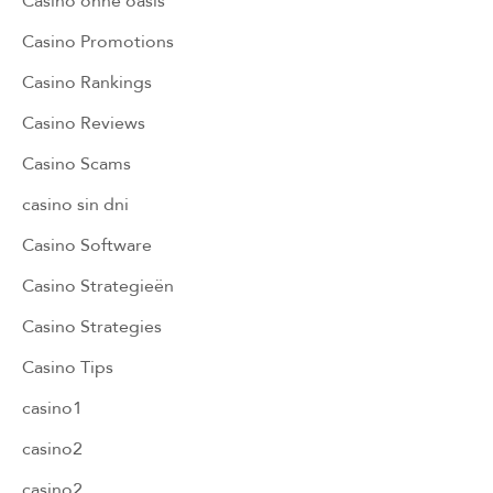
Casino ohne oasis
Casino Promotions
Casino Rankings
Casino Reviews
Casino Scams
casino sin dni
Casino Software
Casino Strategieën
Casino Strategies
Casino Tips
casino1
casino2
casino2