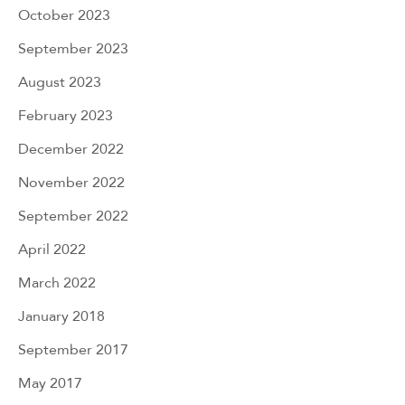
October 2023
September 2023
August 2023
February 2023
December 2022
November 2022
September 2022
April 2022
March 2022
January 2018
September 2017
May 2017