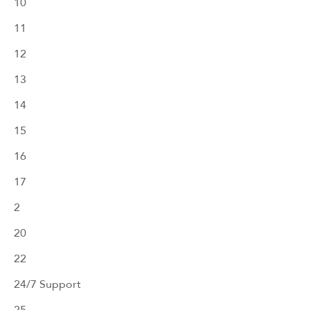
10
11
12
13
14
15
16
17
2
20
22
24/7 Support
25