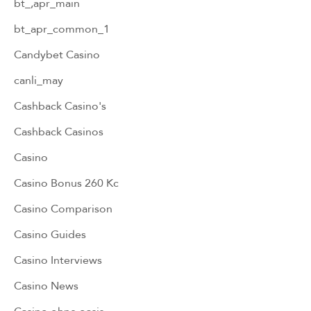
bt_,apr_main
bt_apr_common_1
Candybet Casino
canli_may
Cashback Casino's
Cashback Casinos
Casino
Casino Bonus 260 Kc
Casino Comparison
Casino Guides
Casino Interviews
Casino News