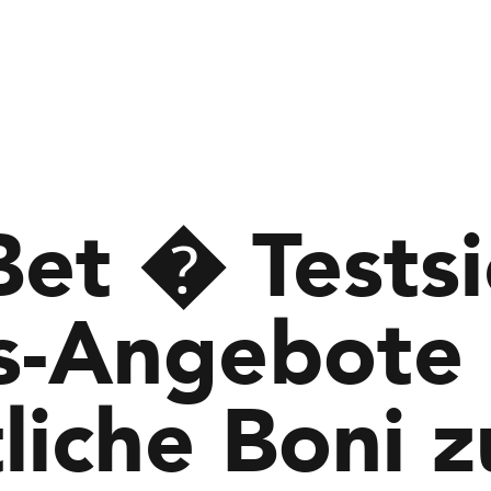
Bet � Tests
s-Angebote 
liche Boni 