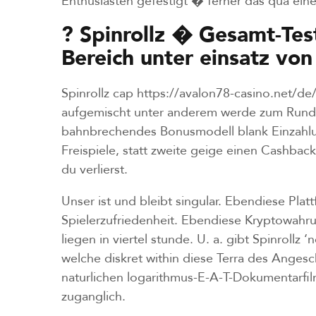
Enthusiasten gefestigt � ferner das qua eine
? Spinrollz � Gesamt-Te
Bereich unter einsatz vo
Spinrollz cap
https://avalon78-casino.net/d
aufgemischt unter anderem werde zum Rund
bahnbrechendes Bonusmodell blank Einzahlu
Freispiele, statt zweite geige einen Cashba
du verlierst.
Unser ist und bleibt singular. Ebendiese Pla
Spielerzufriedenheit. Ebendiese Kryptowahru
liegen in viertel stunde. U. a. gibt Spinrollz
welche diskret within diese Terra des Anges
naturlichen logarithmus-E-A-T-Dokumentarfilm
zuganglich.