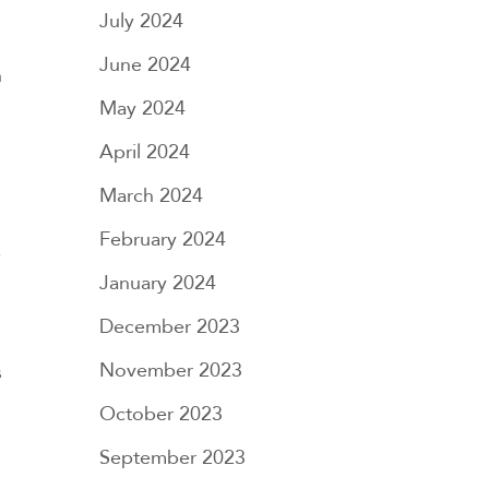
July 2024
June 2024
n
.
May 2024
April 2024
March 2024
February 2024
e
January 2024
December 2023
November 2023
s
October 2023
September 2023