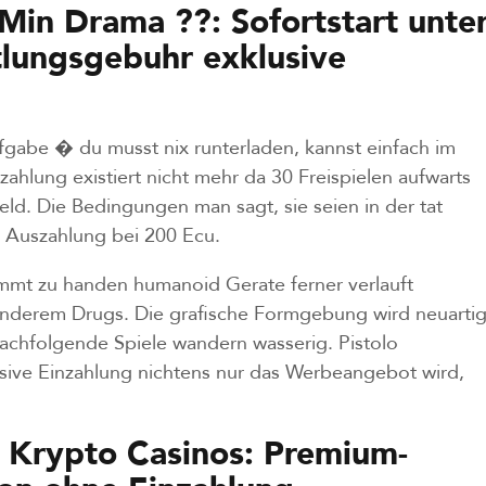
 Min Drama ??: Sofortstart unte
tlungsgebuhr exklusive
fgabe � du musst nix runterladen, kannst einfach im
hlung existiert nicht mehr da 30 Freispielen aufwarts
d. Die Bedingungen man sagt, sie seien in der tat
e Auszahlung bei 200 Ecu.
immt zu handen humanoid Gerate ferner verlauft
 anderem Drugs. Die grafische Formgebung wird neuartig
achfolgende Spiele wandern wasserig. Pistolo
lusive Einzahlung nichtens nur das Werbeangebot wird,
 Krypto Casinos: Premium-