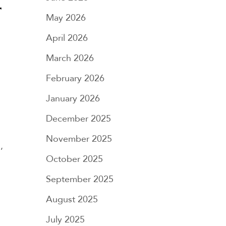
r
May 2026
April 2026
March 2026
February 2026
January 2026
December 2025
November 2025
,
October 2025
September 2025
August 2025
July 2025