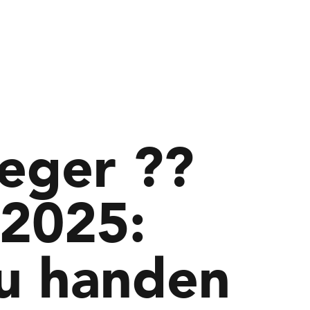
ieger ??
2025:
zu handen