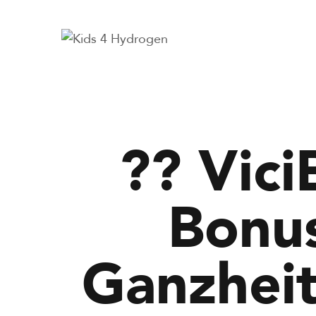
?? Vici
Bonu
Ganzheit