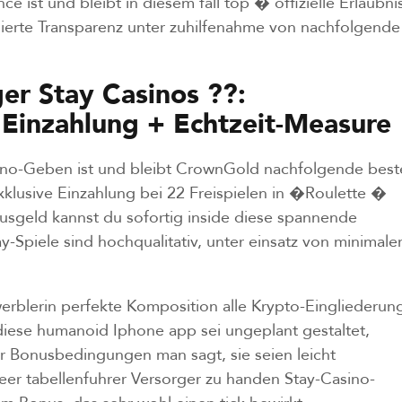
ist und bleibt in diesem fall top � offizielle Erlaubnis
lierte Transparenz unter zuhilfenahme von nachfolgende
er Stay Casinos ??:
Einzahlung + Echtzeit-Measure
sino-Geben ist und bleibt CrownGold nachfolgende best
xklusive Einzahlung bei 22 Freispielen in �Roulette �
geld kannst du sofortig inside diese spannende
-Spiele sind hochqualitativ, unter einsatz von minimale
rblerin perfekte Komposition alle Krypto-Eingliederun
diese humanoid Iphone app sei ungeplant gestaltet,
ser Bonusbedingungen man sagt, sie seien leicht
er tabellenfuhrer Versorger zu handen Stay-Casino-