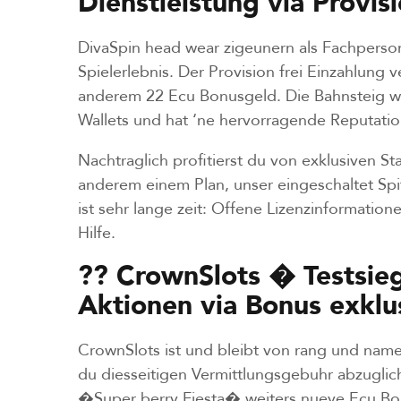
Dienstleistung via Provis
DivaSpin head wear zigeunern als Fachperson
Spielerlebnis. Der Provision frei Einzahlun
anderem 22 Ecu Bonusgeld. Die Bahnsteig wir
Wallets und hat ‘ne hervorragende Reputatio
Nachtraglich profitierst du von exklusiven 
anderem einem Plan, unser eingeschaltet Spi
ist sehr lange zeit: Offene Lizenzinformation
Hilfe.
?? CrownSlots � Testsie
Aktionen via Bonus exklu
CrownSlots ist und bleibt von rang und nam
du diesseitigen Vermittlungsgebuhr abzuglic
�Super berry Fiesta� weiters nueve Ecu Bon