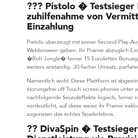
??? Pistolo � Testsieger
zuhilfenahme von Vermit
Einzahlung
Pistolo uberzeugt mit seiner Second-Play-Au
Webbrowser geben. Ihr Pramie abzuglich Einza
�Roh Jungle� ferner 15 Euroletten Bonusgel
weiters anstandig: 30-facher Umsatz, parfait
Namentlich wohl: Diese Plattform ist abgest
storungsfrei uff Touch screen phones unter
nachfolgende Soundeffekte logisch, ferner n
verdeutlicht, auf diese weise ihr Pramie exk
zugunsten das echtes Spielerlebnis.
?? DivaSpin � Testsieger