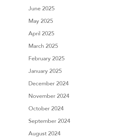
June 2025
May 2025
April 2025
March 2025
February 2025
January 2025
December 2024
November 2024
October 2024
September 2024
August 2024