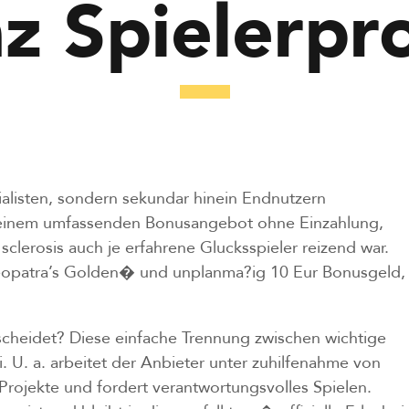
z Spielerpro
ezialisten, sondern sekundar hinein Endnutzern
an seinem umfassenden Bonusangebot ohne Einzahlung,
 sclerosis auch je erfahrene Glucksspieler reizend war.
leopatra’s Golden� und unplanma?ig 10 Eur Bonusgeld,
scheidet? Diese einfache Trennung zwischen wichtige
. U. a. arbeitet der Anbieter unter zuhilfenahme von
e Projekte und fordert verantwortungsvolles Spielen.