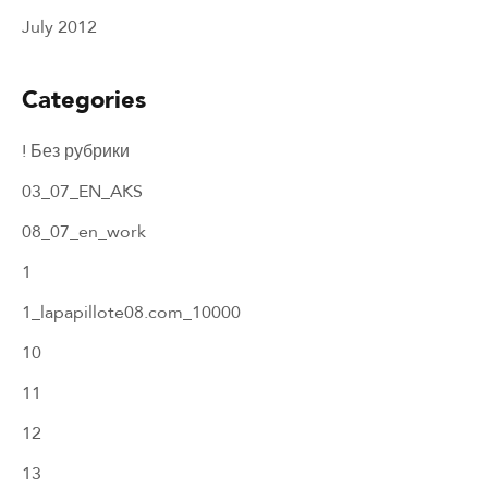
July 2012
Categories
! Без рубрики
03_07_EN_AKS
08_07_en_work
1
1_lapapillote08.com_10000
10
11
12
13