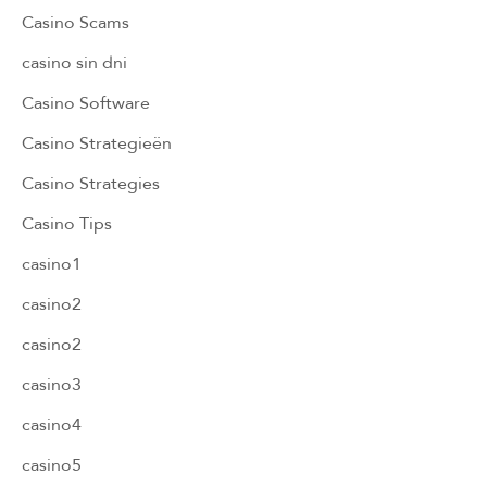
Casino Scams
casino sin dni
Casino Software
Casino Strategieën
Casino Strategies
Casino Tips
casino1
casino2
casino2
casino3
casino4
casino5