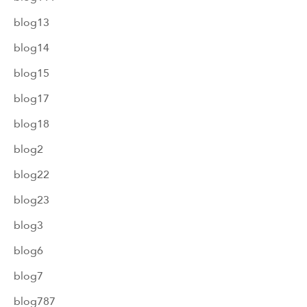
blog13
blog14
blog15
blog17
blog18
blog2
blog22
blog23
blog3
blog6
blog7
blog787