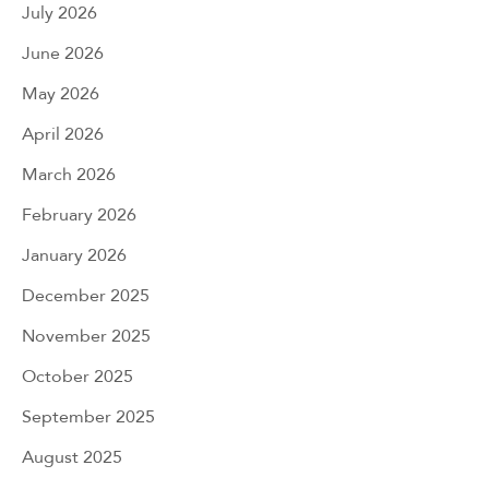
July 2026
June 2026
May 2026
April 2026
March 2026
February 2026
January 2026
December 2025
November 2025
October 2025
September 2025
August 2025