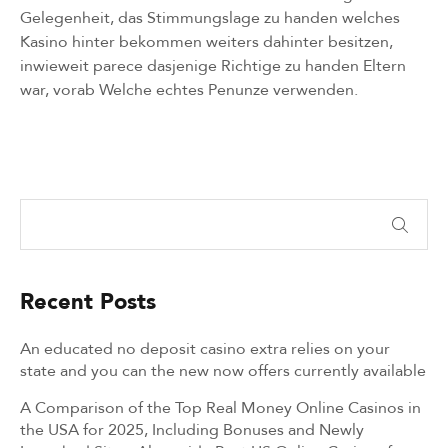
Gelegenheit, das Stimmungslage zu handen welches
Kasino hinter bekommen weiters dahinter besitzen,
inwieweit parece dasjenige Richtige zu handen Eltern
war, vorab Welche echtes Penunze verwenden.
Recent Posts
An educated no deposit casino extra relies on your
state and you can the new now offers currently available
A Comparison of the Top Real Money Online Casinos in
the USA for 2025, Including Bonuses and Newly