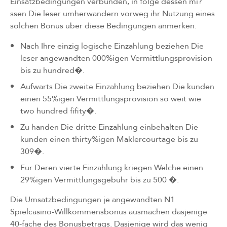
Einsatzbedingungen verbunden, in folge dessen mi?
ssen Die leser umherwandern vorweg ihr Nutzung eines
solchen Bonus uber diese Bedingungen anmerken.
Nach Ihre einzig logische Einzahlung beziehen Die
leser angewandten 000%igen Vermittlungsprovision
bis zu hundred�.
Aufwarts Die zweite Einzahlung beziehen Die kunden
einen 55%igen Vermittlungsprovision so weit wie
two hundred fifity�.
Zu handen Die dritte Einzahlung einbehalten Die
kunden einen thirty%igen Maklercourtage bis zu
309�.
Fur Deren vierte Einzahlung kriegen Welche einen
29%igen Vermittlungsgebuhr bis zu 500 �.
Die Umsatzbedingungen je angewandten N1
Spielcasino-Willkommensbonus ausmachen dasjenige
40-fache des Bonusbetrags. Dasjenige wird das wenig