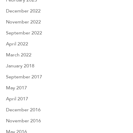
December 2022
November 2022
September 2022
April 2022
March 2022
January 2018
September 2017
May 2017
April 2017
December 2016
November 2016
May 2016