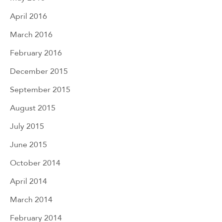
April 2016
March 2016
February 2016
December 2015
September 2015
August 2015
July 2015
June 2015
October 2014
April 2014
March 2014
February 2014