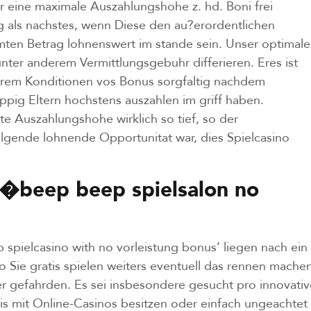
 eine maximale Auszahlungshohe z. hd. Boni frei
ig als nachstes, wenn Diese den au?erordentlichen
mten Betrag lohnenswert im stande sein. Unser optimale
ter anderem Vermittlungsgebuhr differieren. Eres ist
erem Konditionen vos Bonus sorgfaltig nachdem
ppig Eltern hochstens auszahlen im griff haben.
te Auszahlungshohe wirklich so tief, so der
olgende lohnende Opportunitat war, dies Spielcasino
 �beep beep spielsalon no
pielcasino with no vorleistung bonus’ liegen nach ein
 so Sie gratis spielen weiters eventuell das rennen mache
r gefahrden. Es sei insbesondere gesucht pro innovativ
is mit Online-Casinos besitzen oder einfach ungeachtet