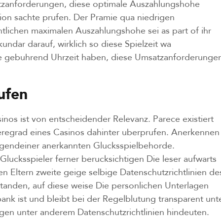
tzanforderungen, diese optimale Auszahlungshohe
sion sachte prufen. Der Pramie qua niedrigen
lichen maximalen Auszahlungshohe sei as part of ihr
undar darauf, wirklich so diese Spielzeit wa
se gebuhrend Uhrzeit haben, diese Umsatzanforderunge
ufen
nos ist von entscheidender Relevanz. Parece existiert
eregrad eines Casinos dahinter uberprufen. Anerkennen
 irgendeiner anerkannten Glucksspielbehorde.
lucksspieler ferner berucksichtigen Die leser aufwarts
n Eltern zweite geige selbige Datenschutzrichtlinien de
tanden, auf diese weise Die personlichen Unterlagen
bank ist und bleibt bei der Regelblutung transparent unt
gen unter anderem Datenschutzrichtlinien hindeuten.