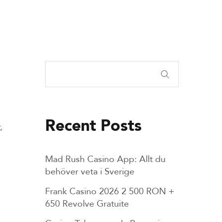
Recent Posts
,
Mad Rush Casino App: Allt du
behöver veta i Sverige
Frank Casino 2026 2 500 RON +
650 Revolve Gratuite