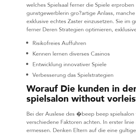
welches Spielsaal ferner die Spiele erproben
gunstgewerblerin gro?artige Anlass, manche
exklusive echtes Zaster einzusetzen. Sie im g
ferner Deren Strategien optimieren, exklusive
Risikofreies Auffuhren
Kennen lernen diverses Casinos
Entwicklung innovativer Spiele
Verbesserung das Spielstrategien
Worauf Die kunden in d
spielsalon without vorle
Bei der Auslese des �beep beep spielsalon 
verschiedene Faktoren achten. In erster linie
ermessen. Denken Eltern auf die eine gultig