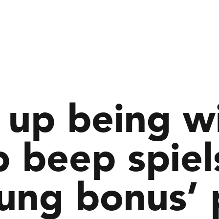
up being w
beep spiel
tung bonus’ 