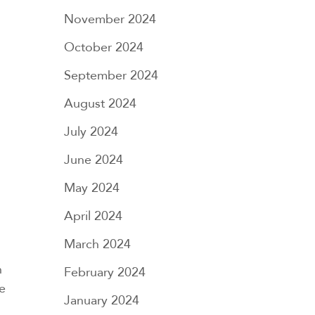
November 2024
October 2024
September 2024
August 2024
July 2024
June 2024
May 2024
April 2024
March 2024
n
February 2024
e
January 2024