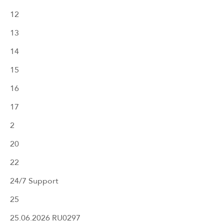
12
13
14
15
16
17
2
20
22
24/7 Support
25
25.06.2026 RU0297