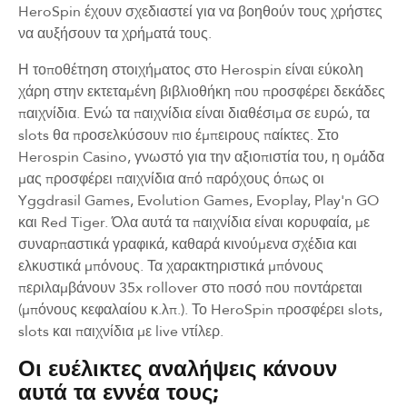
HeroSpin έχουν σχεδιαστεί για να βοηθούν τους χρήστες
να αυξήσουν τα χρήματά τους.
Η τοποθέτηση στοιχήματος στο Herospin είναι εύκολη
χάρη στην εκτεταμένη βιβλιοθήκη που προσφέρει δεκάδες
παιχνίδια. Ενώ τα παιχνίδια είναι διαθέσιμα σε ευρώ, τα
slots θα προσελκύσουν πιο έμπειρους παίκτες. Στο
Herospin Casino, γνωστό για την αξιοπιστία του, η ομάδα
μας προσφέρει παιχνίδια από παρόχους όπως οι
Yggdrasil Games, Evolution Games, Evoplay, Play'n GO
και Red Tiger. Όλα αυτά τα παιχνίδια είναι κορυφαία, με
συναρπαστικά γραφικά, καθαρά κινούμενα σχέδια και
ελκυστικά μπόνους. Τα χαρακτηριστικά μπόνους
περιλαμβάνουν 35x rollover στο ποσό που ποντάρεται
(μπόνους κεφαλαίου κ.λπ.). Το HeroSpin προσφέρει slots,
slots και παιχνίδια με live ντίλερ.
Οι ευέλικτες αναλήψεις κάνουν
αυτά τα εννέα τους;