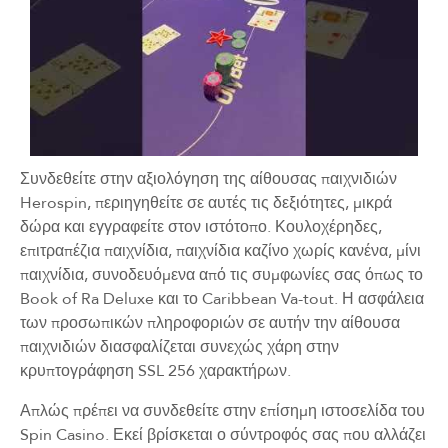
Συνδεθείτε στην αξιολόγηση της αίθουσας παιχνιδιών
Herospin, περιηγηθείτε σε αυτές τις δεξιότητες, μικρά
δώρα και εγγραφείτε στον ιστότοπο. Κουλοχέρηδες,
επιτραπέζια παιχνίδια, παιχνίδια καζίνο χωρίς κανένα, μίνι
παιχνίδια, συνοδευόμενα από τις συμφωνίες σας όπως το
Book of Ra Deluxe και το Caribbean Va-tout. Η ασφάλεια
των προσωπικών πληροφοριών σε αυτήν την αίθουσα
παιχνιδιών διασφαλίζεται συνεχώς χάρη στην
κρυπτογράφηση SSL 256 χαρακτήρων.
Απλώς πρέπει να συνδεθείτε στην επίσημη ιστοσελίδα του
Spin Casino. Εκεί βρίσκεται ο σύντροφός σας που αλλάζει