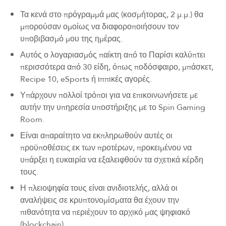
Τα κενά στο πρόγραμμά μας (κοσμήτορας, 2 μ.μ.) θα
μπορούσαν ομοίως να διαφοροποιήσουν τον
υποβιβασμό μου της ημέρας.
Αυτός ο λογαριασμός παίκτη από το Παρίσι καλύπτει
περισσότερα από 30 είδη, όπως ποδόσφαιρο, μπάσκετ,
Recipe 10, eSports ή ιππικές αγορές.
Υπάρχουν πολλοί τρόποι για να επικοινωνήσετε με
αυτήν την υπηρεσία υποστήριξης με το Spin Gaming
Room.
Είναι απαραίτητο να εκπληρωθούν αυτές οι
προϋποθέσεις εκ των προτέρων, προκειμένου να
υπάρξει η ευκαιρία να εξαλειφθούν τα σχετικά κέρδη
τους.
Η πλειοψηφία τους είναι ανιδιοτελής, αλλά οι
αναλήψεις σε κρυπτονομίσματα θα έχουν την
πιθανότητα να περιέχουν το αρχικό μας ψηφιακό
(blockchain).