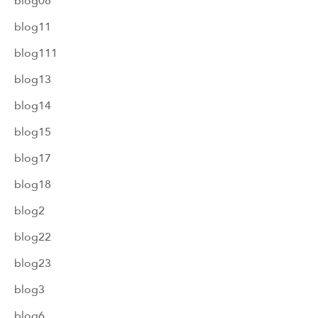
blog08
blog11
blog111
blog13
blog14
blog15
blog17
blog18
blog2
blog22
blog23
blog3
blog6