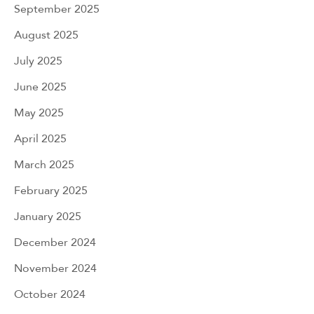
September 2025
August 2025
July 2025
June 2025
May 2025
April 2025
March 2025
February 2025
January 2025
December 2024
November 2024
October 2024