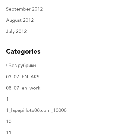
September 2012
August 2012
July 2012
Categories
! Без рубрики
03_07_EN_AKS
08_07_en_work
1
1_lapapillote08.com_10000
10
11