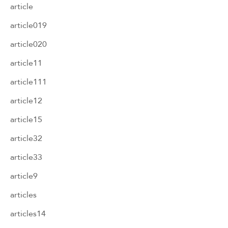
article
article019
article020
article11
article111
article12
article15
article32
article33
article9
articles
articles14