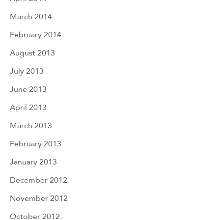
March 2014
February 2014
August 2013
July 2013
June 2013
April 2013
March 2013
February 2013
January 2013
December 2012
November 2012
October 2012