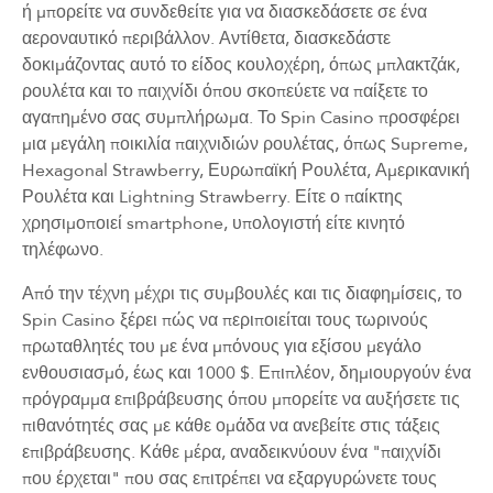
ή μπορείτε να συνδεθείτε για να διασκεδάσετε σε ένα
αεροναυτικό περιβάλλον. Αντίθετα, διασκεδάστε
δοκιμάζοντας αυτό το είδος κουλοχέρη, όπως μπλακτζάκ,
ρουλέτα και το παιχνίδι όπου σκοπεύετε να παίξετε το
αγαπημένο σας συμπλήρωμα. Το Spin Casino προσφέρει
μια μεγάλη ποικιλία παιχνιδιών ρουλέτας, όπως Supreme,
Hexagonal Strawberry, Ευρωπαϊκή Ρουλέτα, Αμερικανική
Ρουλέτα και Lightning Strawberry. Είτε ο παίκτης
χρησιμοποιεί smartphone, υπολογιστή είτε κινητό
τηλέφωνο.
Από την τέχνη μέχρι τις συμβουλές και τις διαφημίσεις, το
Spin Casino ξέρει πώς να περιποιείται τους τωρινούς
πρωταθλητές του με ένα μπόνους για εξίσου μεγάλο
ενθουσιασμό, έως και 1000 $. Επιπλέον, δημιουργούν ένα
πρόγραμμα επιβράβευσης όπου μπορείτε να αυξήσετε τις
πιθανότητές σας με κάθε ομάδα να ανεβείτε στις τάξεις
επιβράβευσης. Κάθε μέρα, αναδεικνύουν ένα "παιχνίδι
που έρχεται" που σας επιτρέπει να εξαργυρώνετε τους