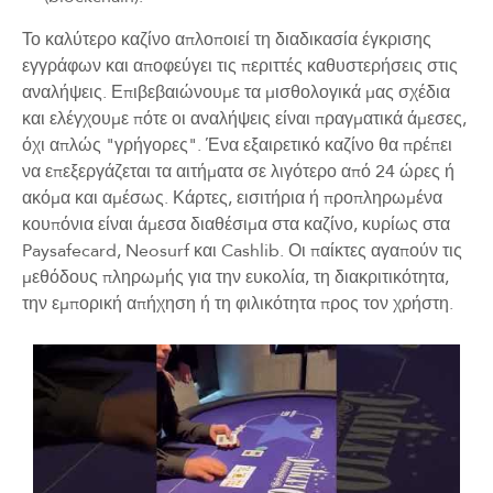
Το καλύτερο καζίνο απλοποιεί τη διαδικασία έγκρισης
εγγράφων και αποφεύγει τις περιττές καθυστερήσεις στις
αναλήψεις. Επιβεβαιώνουμε τα μισθολογικά μας σχέδια
και ελέγχουμε πότε οι αναλήψεις είναι πραγματικά άμεσες,
όχι απλώς "γρήγορες". Ένα εξαιρετικό καζίνο θα πρέπει
να επεξεργάζεται τα αιτήματα σε λιγότερο από 24 ώρες ή
ακόμα και αμέσως. Κάρτες, εισιτήρια ή προπληρωμένα
κουπόνια είναι άμεσα διαθέσιμα στα καζίνο, κυρίως στα
Paysafecard, Neosurf και Cashlib. Οι παίκτες αγαπούν τις
μεθόδους πληρωμής για την ευκολία, τη διακριτικότητα,
την εμπορική απήχηση ή τη φιλικότητα προς τον χρήστη.